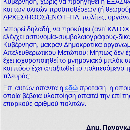
Κυβέρνηση, χωρίς να προηγηθεί η ΕΞΑΣΦ
και των υλικών προϋποθέσεων (ή θεωρού
ΑΡΧΕΣ/ΗΘΟΣ/ΕΝΟΤΗΤΑ, πολίτες, οργάνωσ
Μπορεί δηλαδή, να προκύψει (αντί ΚΑ
ελέγχει αστυνομία-συμβολαιογράφους-δικα
Κυβέρνηση, μακράν Δημοκρατικά οργανωμ
Απελευθερωτικού Μετώπου; Μήπως δεν έχ
έχει ισχυροποιηθεί το μνημονιακό μπλόκ α
και πόσο έχει απαξιωθεί το πολιτευόμενο 
πλευράς;
Επ’ αυτών απαντά η
εδώ
πρόταση, η οποί
οποία βέβαια υλοποίηση απαιτεί την επί
επαρκούς αριθμού πολιτών.
Δημ.
Παναγι