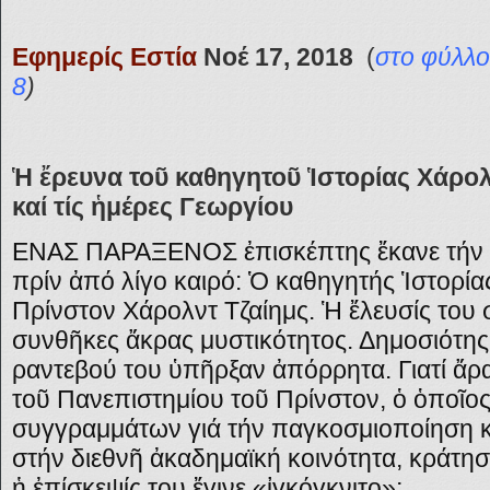
Εφημερίς Εστία
Νοέ 17, 2018
(
στο φύλλο
8
)
Ἡ ἔρευνα τοῦ καθηγητοῦ Ἱστορίας Χάρολ
καί τίς ἡμέρες Γεωργίου
ΕΝΑΣ ΠΑΡΑΞΕΝΟΣ ἐπισκέπτης ἔκανε τήν 
πρίν ἀπό λίγο καιρό: Ὁ καθηγητής Ἱστορία
Πρίνστον Χάρολντ Τζαίημς. Ἡ ἔλευσίς του 
συνθῆκες ἄκρας μυστικότητος. Δημοσιότης
ραντεβού του ὑπῆρξαν ἀπόρρητα. Γιατί ἄρ
τοῦ Πανεπιστημίου τοῦ Πρίνστον, ὁ ὁποῖος 
συγγραμμάτων γιά τήν παγκοσμιοποίηση κ
στήν διεθνῆ ἀκαδημαϊκή κοινότητα, κράτησ
ἡ ἐπίσκεψίς του ἔγινε «ἰγκόγκνιτο»;