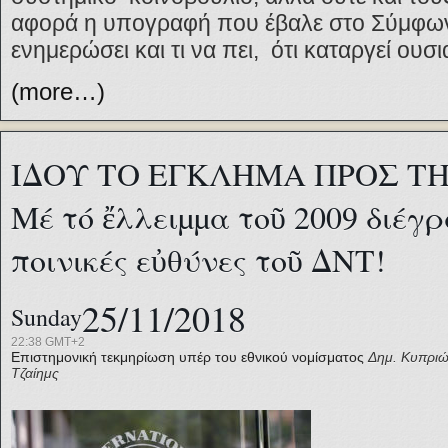
αφορά η υπογραφή που έβαλε στο Σύμφων
ενημερώσει και τι να πει, ότι καταργεί ουσ
(more…)
ΙΔΟΥ ΤΟ ΕΓΚΛΗΜΑ ΠΡΟΣ ΤΗ
Μέ τό ἔλλειµµα τοῦ 2009 διέγ
ποινικές εὐθύνες τοῦ ΔΝΤ!
25/11/2018
Sunday
22:38 GMT+2
Επιστημονική τεκμηρίωση υπέρ του εθνικού νομίσματος
Δημ. Κυπριώ
Τζαίημς