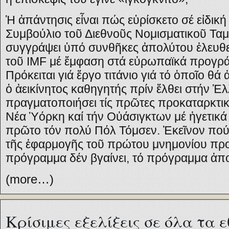
Ἡ ἀπάντησις εἶναι πώς εὑρίσκετο σέ εἰδική
Συμβούλιο τοῦ Διεθνοῦς Νομισματικοῦ Ταμε
συγγράψει ὑπό συνθῆκες ἀπολύτου ἐλευθερ
τοῦ IMF μέ ἔμφαση στά εὐρωπαϊκά προγρ
Πρόκειται γιά ἔργο τιτάνιο γιά τό ὁποῖο θά
ὁ ἀεικίνητος καθηγητής πρίν ἔλθει στήν Ἑλ
πραγματοποιήσει τίς πρῶτες προκαταρκτικ
Νέα Ὑόρκη καί τήν Οὐάσιγκτων μέ ἡγετικά 
πρῶτο τόν πολύ Πόλ Τόμσεν. Ἐκεῖνον πού
τῆς ἐφαρμογῆς τοῦ πρώτου μνημονίου προ
πρόγραμμα δέν βγαίνει, τό πρόγραμμα ἀπο
(more…)
Κρίσιμες εξελίξεις σε όλα τα 