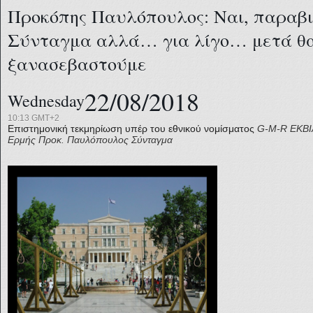
Προκόπης Παυλόπουλος: Ναι, παραβι
Σύνταγμα αλλά… για λίγο… μετά θα
ξανασεβαστούμε
22/08/2018
Wednesday
10:13 GMT+2
Επιστημονική τεκμηρίωση υπέρ του εθνικού νομίσματος
G-M-R
ΕΚΒ
Ερμής
Προκ. Παυλόπουλος
Σύνταγμα