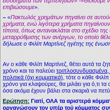
εισοδήματα των τεμπέληδων» -«Θέλουμε να
επιβιώσουμε
».
–
«
Πακτωλός χρημάτων πηγαίνει σε αυτού
χρήματα, ενώ λιγότερα χρήματα πηγαίνουν
τίποτα, όπως αντανακλάται στο σχέδιο της
μεταρρύθμισης των ανέργων, το οποίο θέλ
δήλωσε ο Φιλίπ Μαρτίνεζ ηγέτης της ένω
Αν ο κάθε Φιλίπ Μαρτίνεζ, θέτει αυτά τα ζ
χρόνο και τα παλεύει
τριπλοσυνδυασμένα, 
πολιτικά (όχι κομματικά)
, τότε ο κάθε Φιλίπ
χρόνο για κλαψούρες, θα μιλάει για ό,τι τα
όσα ακόμα έχουν βάλει στα σκαριά να πετ
Ερώτηση:
Γιατί, ΟΛΑ τα αριστερά κόμμα
οργανώσουν τον υπέρ τού κόμματος συ