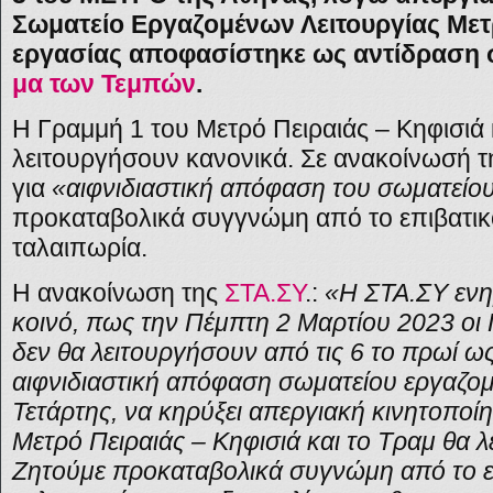
Σωματείο Εργαζομένων Λειτουργίας Με
εργασίας αποφασίστηκε ως αντίδραση
μα των Τεμπών
.
Η Γραμμή 1 του Μετρό Πειραιάς – Κηφισιά 
λειτουργήσουν κανονικά. Σε ανακοίνωσή τ
για
«αιφνιδιαστική απόφαση του σωματείο
προκαταβολικά συγγνώμη από το επιβατικό
ταλαιπωρία.
Η ανακοίνωση της
ΣΤΑ.ΣΥ
.
:
«Η ΣΤΑ.ΣΥ ενη
κοινό, πως την Πέμπτη 2 Μαρτίου 2023 οι 
δεν θα λειτουργήσουν από τις 6 το πρωί ως
αιφνιδιαστική απόφαση σωματείου εργαζο
Τετάρτης, να κηρύξει απεργιακή κινητοποί
Μετρό Πειραιάς – Κηφισιά και το Τραμ θα 
Ζητούμε προκαταβολικά συγνώμη από το επι