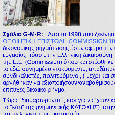
Σχόλιο G-M-R:
Από το 1998 που ξεκίνη
ΟΠΟΙΗΤΙΚΗ ΕΠΙΣΤΟΛΗ COMMISSION 18
δικονομικής ρηγμάτωσης όσον αφορά την υ
εργασίας, τόσο στην Ελληνική Δικαιοσύνη,
της Ε.Ε. (Commission) όπου και στέφθηκε 
το εδώ συνημμένο ντοκουμέντο, απαξάπαντε
συνδικαλιστές, πολιτευόμενοι, ( μέχρι και 
αρνήθηκαν να αξιοποιήσουν/αναβαθμίσουν
επιτυχές δικαιϊκό ρήγμα.
Τώρα “διαμαρτύρονται”, έτσι για να ‘χουν κ
το “κάτι” της μνημονιακής ΚΑΤΟΧΗΣ), στη
προεκλογική τους εκστρατεία.