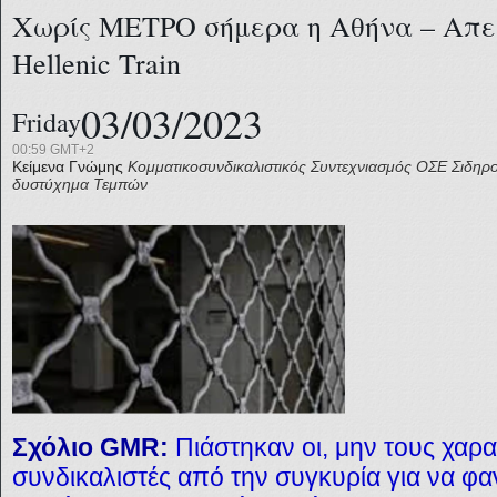
Χωρίς ΜΕΤΡΟ σήμερα η Αθήνα – Απερ
Hellenic Train
03/03/2023
Friday
00:59 GMT+2
Κείμενα Γνώμης
Κομματικοσυνδικαλιστικός Συντεχνιασμός
ΟΣΕ
Σιδηρ
δυστύχημα Τεμπών
Σχόλιο GMR:
Πιάστηκαν οι, μην τους χαρ
συνδικαλιστές από την συγκυρία για να φα