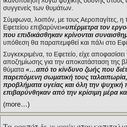
ικανοποίηση λόγω ψυχικής οδύνης στους 
συγγενείς των θυμάτων.
Σύμφωνα, λοιπόν, με τους Αεροπαγίτες, η
Εφετείου επιβαρύνει
«υπέρµετρα τον εργο
που επιδικάσθηκαν κρίνονται συναισθη
υπόθεση θα παραπεμφθεί και πάλι στο Εφε
Συγκεκριμένα, το Εφετείο, είχε αποφασίσει
αποζημίωσης για την αποκατάσταση της β
θύµατα
«…από το κίνδυνο ζωής που διέτ
παρεπόμενη
σωµατική τους ταλαιπωρία,
προβλήματα
υγείας και όλη την ψυχική 
επιβαρύνθηκαν από την κρίσιµη µέρα κα
(more…)
Τα ρομπότ δε χωρούν στον καπιταλι