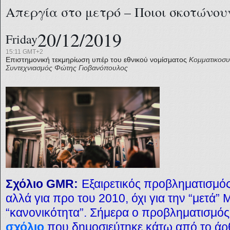
Απεργία στο μετρό – Ποιοι σκοτώνου
20/12/2019
Friday
15:11 GMT+2
Επιστημονική τεκμηρίωση υπέρ του εθνικού νομίσματος
Κομματικοσυ
Συντεχνιασμός
Φώτης Γιοβανόπουλος
Σχόλιο
GMR:
Εξαιρετικός προβληματισμός,
αλλά για προ του 2010, όχι για την “μετά”
“κανονικότητα”. Σήμερα ο προβληματισμός
σχόλιο
που δημοσιεύτηκε κάτω από το άρθ