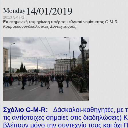
14/01/2019
Monday
20:13 GMT+2
Επιστημονική τεκμηρίωση υπέρ του εθνικού νομίσματος
G-M-R
Κομματικοσυνδικαλιστικός Συντεχνιασμός
Σχόλιο G-M-R:
Δάσκαλοι-καθηγητές, με τ
τις αντίστοιχες σημαίες στις διαδηλώσεις
βλέπουν μόνο την συντεχνία τους και όχι Π