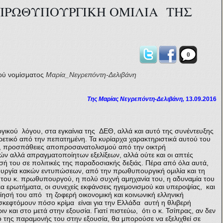
ΠΡΩΘΥΠΟΥΡΓΙΚΗ ΟΜΙΛΙΑ ΤΗΣ
0
ού νομίσματος
Μαρία_Νεγρεπόντη-Δελιβάνη
Της Μαρίας Νεγρεπόντη-Δελιβάνη,
13.09.2016
κού λόγου, στα εγκαίνια της ΔΕΘ, αλλά και αυτό της συνέντευξης
τικό από την πεπατημένη. Τα κυρίαρχα χαρακτηριστικά αυτού του
ε, προσπάθειες αποπροσανατολισμού από την οικτρή
κών αλλά απραγματοποίητων εξελίξεων, αλλά ούτε και οι απτές
σή του σε πολιτικές της παραδοσιακής δεξιάς. Πέρα από όλα αυτά,
ουργία κακών εντυπώσεων, από την πρωθυπουργική ομιλία και τη
 του κ. πρωθυπουργού, η πολύ συχνή αμηχανία του, η αδυναμία του
ια ερωτήματα, οι συνεχείς εκφάνσεις ηγεμονισμού και υπεροψίας, και
σή του από τη ζοφερή οικονομική και κοινωνική ελληνική
 σκεφτόμουν
πόσο κρίμα είναι για την Ελλάδα αυτή η θλιβερή
 και στο μετά στην εξουσία. Γιατί πιστεύω, ότι ο κ. Τσίπρας, αν δεν
 της παραμονής του στην εξουσία, θα μπορούσε να εξελιχθεί σε