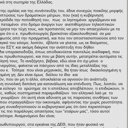
ικά στη σωτηρία της Ελλάδας.
 της ομιλίας και της συνέντευξής του, έδινε συνεχώς ποικίλης μορφής
πιπτώσεις των δραματικών μέτρων, που (και) η κυβέρνησή
πρόδιδε την πεποίθησή του, πως οι ληστεμένοι εργαζόμενοι και
τα πεταμένοι στο δρόμο άνεργοι των ανεπιθύμητων τηλεοπτικών
ρητα την τύχη τους, και προπαντός να μην τον απασχολούν με τα
αρο ότι ο κ. πρωθυπουργός βρισκόταν εξακολουθητικά σε μια
η φωτός από την πραγματική, και που τον αποστασιοποιούσε από τον
γικό του κόσμο, λοιπόν, έβλεπε να γίνεται, ως εκ θαύματος,
υ ΕΣΥ, και ακόμη διέκρινε την ανάπτυξη που δήθεν
 υπεραισιοδοξία, όπως αποδεικνύεται παντελώς ανεδαφική, που
 του πρωθυπουργού, και που με βάση αυτήν, μετατρέπει αυτόματα τις
σή τους. Το ανεξήγητο, βέβαια, εδώ είναι ότι όχι μόνο ο
εργάτες, φαίνεται να πάσχουν από τις ίδιες μεταλλάξεις της
του κ. Τσίπρα που είναι μηχανικός, θα ήταν ίσως δικαιολογημένη η
ένη γη. Δεν είναι όμως διόλου το ίδιο και
, που αν μη τι άλλο, αποκλείεται να αγνοούν ότι ανάπτυξη
ενη συνολική δαπάνη για κατανάλωση και επένδυση. Πως, λοιπόν, να
ναι εύλογο το ερώτημα: σε τι επιτέλους αποβλέπουν, τι επιδιώκουν, τι
μας, καθώς συστηματικά παραμυθιάζουν τον ελληνικό λαό με το
νωρίζουν ότι αυτή είναι αδύνατη με τις παρούσες συνθήκες των
που στραγγαλίζουν την οικονομία, αφήνοντας την χωρίς ρευστότητα.
 μη συνειδητοποιούν οι κυβερνητικοί μας ότι όσο περισσότερο
τις πιο παράλογες απαιτήσεις των “εταίρων μας”, τόσο αυτοί
σότερα. Αναμενόμενο δεν είναι;
ρωθυπουργού, στα εγκαίνια της ΔΕΘ, που ήταν φυσικό να