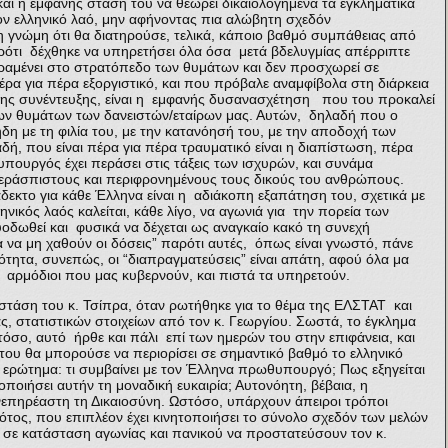
αι η εμφανής στάση του να θεωρεί δικαιολογημένα τα εγκληματικά
ον ελληνικό λαό, μην αφήνοντας πια αλώβητη σχεδόν
η γνώμη ότι θα διατηρούσε, τελικά, κάποιο βαθμό συμπάθειας από
αρότι δέχθηκε να υπηρετήσει όλα όσα μετά βδελυγμίας απέρριπτε
 παραμένει στο στρατόπεδο των θυμάτων και δεν προσχωρεί σε
ρα για πέρα εξοργιστικό, και που πρόβαλε αναμφίβολα στη διάρκεια
της συνέντευξης, είναι η εμφανής δυσανασχέτηση που του προκαλεί
ν θυμάτων των δανειστών/εταίρων μας. Αυτών, δηλαδή που ο
η με τη φιλία του, με την κατανόησή του, με την αποδοχή των
ή, που είναι πέρα για πέρα τραυματικό είναι η διαπίστωση, πέρα
πουργός έχει περάσει στις τάξεις των ισχυρών, και συνάμα
ράσπιστους και περιφρονημένους τους δικούς του ανθρώπους.
δεκτο για κάθε Έλληνα είναι η αδιάκοπη εξαπάτηση του, σχετικά με
ηνικός λαός καλείται, κάθε λίγο, να αγωνιά για την πορεία των
οδωθεί και φυσικά να δέχεται ως αναγκαίο κακό τη συνεχή
α να μη χαθούν οι δόσεις” παρότι αυτές, όπως είναι γνωστό, πάνε
ότητα, συνεπώς, οι “διαπραγματεύσεις” είναι απάτη, αφού όλα μα
 αρμόδιοι που μας κυβερνούν, και πιστά τα υπηρετούν.
στάση του κ. Τσίπρα, όταν ρωτήθηκε για το θέμα της ΕΛΣΤΑΤ και
, στατιστικών στοιχείων από τον κ. Γεωργίου. Σωστά, το έγκλημα
όσο, αυτό ήρθε και πάλι επί των ημερών του στην επιφάνεια, και
 του θα μπορούσε να περιορίσει σε σημαντικό βαθμό το ελληνικό
ερώτημα: τι συμβαίνει με τον Έλληνα πρωθυπουργό; Πως εξηγείται
οποιήσει αυτήν τη μοναδική ευκαιρία; Αυτονόητη, βέβαια, η
επηρέαστη τη Δικαιοσύνη. Ωστόσο, υπάρχουν άπειροι τρόποι
τος, που επιπλέον έχει κινητοποιήσει το σύνολο σχεδόν των μελών
 σε κατάσταση αγωνίας και πανικού να προστατεύσουν τον κ.