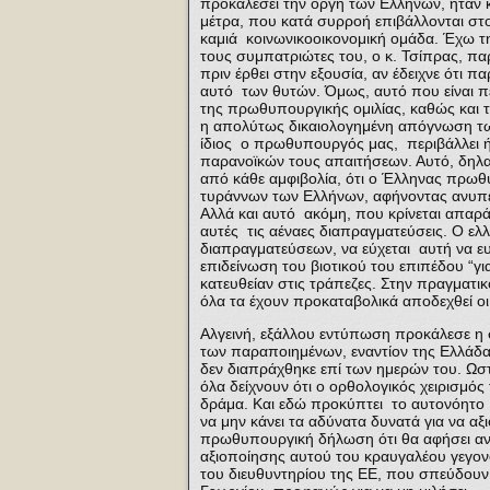
προκαλέσει την οργή των Ελλήνων, ήταν κ
μέτρα, που κατά συρροή επιβάλλονται στ
καμιά κοινωνικοοικονομική ομάδα. Έχω τ
τους συμπατριώτες του, ο κ. Τσίπρας, π
πριν έρθει στην εξουσία, αν έδειχνε ότι
αυτό των θυτών. Όμως, αυτό που είναι πέ
της πρωθυπουργικής ομιλίας, καθώς και 
η απολύτως δικαιολογημένη απόγνωση τω
ίδιος ο πρωθυπουργός μας, περιβάλλει ήδ
παρανοϊκών τους απαιτήσεων. Αυτό, δηλαδ
από κάθε αμφιβολία, ότι ο Έλληνας πρωθυ
τυράννων των Ελλήνων, αφήνοντας ανυπε
Αλλά και αυτό ακόμη, που κρίνεται απαρά
αυτές τις αέναες διαπραγματεύσεις. Ο ελλ
διαπραγματεύσεων, να εύχεται αυτή να ευ
επιδείνωση του βιοτικού του επιπέδου “γι
κατευθείαν στις τράπεζες. Στην πραγματικ
όλα τα έχουν προκαταβολικά αποδεχθεί οι
Αλγεινή, εξάλλου εντύπωση προκάλεσε η 
των παραποιημένων, εναντίον της Ελλάδας
δεν διαπράχθηκε επί των ημερών του. Ωστ
όλα δείχνουν ότι ο ορθολογικός χειρισμός
δράμα. Και εδώ προκύπτει το αυτονόητο 
να μην κάνει τα αδύνατα δυνατά για να αξι
πρωθυπουργική δήλωση ότι θα αφήσει αν
αξιοποίησης αυτού του κραυγαλέου γεγονό
του διευθυντηρίου της ΕΕ, που σπεύδουν