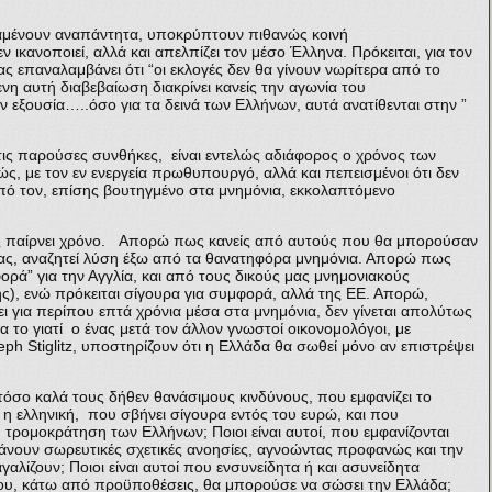
αμένουν αναπάντητα, υποκρύπτουν πιθανώς κοινή
 ικανοποιεί, αλλά και απελπίζει τον μέσο Έλληνα. Πρόκειται, για τον
ς επαναλαμβάνει ότι “οι εκλογές δεν θα γίνουν νωρίτερα από το
η αυτή διαβεβαίωση διακρίνει κανείς την αγωνία του
ξουσία…..όσο για τα δεινά των Ελλήνων, αυτά ανατίθενται στην ”
 τις παρούσες συνθήκες, είναι εντελώς αδιάφορος ο χρόνος των
, με τον εν ενεργεία πρωθυπουργό, αλλά και πεπεισμένοι ότι δεν
πό τον, επίσης βουτηγμένο στα μνημόνια, εκκολαπτόμενο
της παίρνει χρόνο. Απορώ πως κανείς από αυτούς που θα μπορούσαν
ας, αναζητεί λύση έξω από τα θανατηφόρα μνημόνια. Απορώ πως
ορά” για την Αγγλία, και από τους δικούς μας μνημονιακούς
ς), ενώ πρόκειται σίγουρα για συμφορά, αλλά της ΕΕ. Απορώ,
 για περίπου επτά χρόνια μέσα στα μνημόνια, δεν γίνεται απολύτως
 το γιατί ο ένας μετά τον άλλον γνωστοί οικονομολόγοι, με
ph Stiglitz, υποστηρίζουν ότι η Ελλάδα θα σωθεί μόνο αν επιστρέψει
 τόσο καλά τους δήθεν θανάσιμους κινδύνους, που εμφανίζει το
ς η ελληνική, που σβήνει σίγουρα εντός του ευρώ, και που
 τρομοκράτηση των Ελλήνων; Ποιοι είναι αυτοί, που εμφανίζονται
βάνουν σωρευτικές σχετικές ανοησίες, αγνοώντας προφανώς και την
αλίζουν; Ποιοι είναι αυτοί που ενσυνείδητα ή και ασυνείδητα
ου, κάτω από προϋποθέσεις, θα μπορούσε να σώσει την Ελλάδα;