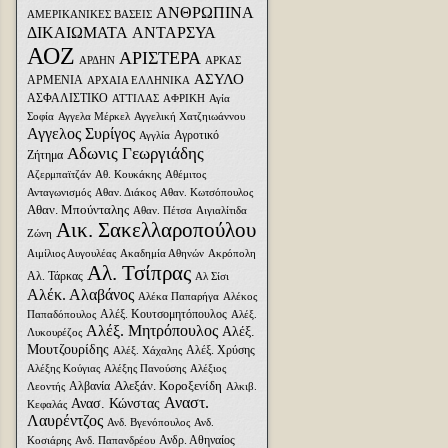
ΑΝΘΡΩΠΙΝΑ
ΑΜΕΡΙΚΑΝΙΚΕΣ ΒΑΣΕΙΣ
ΔΙΚΑΙΩΜΑΤΑ
ΑΝΤΑΡΣΥΑ
ΑΟΖ
ΑΡΙΣΤΕΡΑ
ΑΡΔΗΝ
ΑΡΚΑΣ
ΑΣΥΛΟ
ΑΡΜΕΝΙΑ
ΑΡΧΑΙΑ ΕΛΛΗΝΙΚΑ
ΑΣΦΑΛΙΣΤΙΚΟ
ΑΤΤΙΛΑΣ
ΑΦΡΙΚΗ
Αγία
Σοφία
Αγγελα Μέρκελ
Αγγελική Χατζηιωάννου
Αγγελος Συρίγος
Αγροτικό
Αγγλία
Αδωνις Γεωργιάδης
Ζήτημα
Αζερμπαϊτζάν
Αθ. Κουκάκης
Αθέμιτος
Ανταγωνισμός
Αθαν. Διάκος
Αθαν. Κωτσόπουλος
Αθαν. Μπούνταλης
Αθαν. Πέτσα
Αιγιαλίτιδα
Αικ. Σακελλαροπούλου
Ζώνη
Αιμίλιος Αυγουλέας
Ακαδημία Αθηνών
Ακρόπολη
Αλ. Τσίπρας
Αλ. Τάρκας
Αλ Σίσι
Αλέκ. Αλαβάνος
Αλέκα Παπαρήγα
Αλέκος
Αλέξ. Κουτσομητόπουλος
Παπαδόπουλος
Αλέξ.
Αλέξ. Μητρόπουλος
Αλέξ.
Λυκουρέζος
Μουτζουρίδης
Αλέξ. Χρύσης
Αλέξ. Χάχαλης
Αλέξης Κούγιας
Αλέξης Πανούσης
Αλέξιος
Αλεξάν. Κοροξενίδη
Αλβανία
Λεοντής
Αλκιβ.
Αναστ.
Ανασ. Κώνστας
Κεφαλάς
Λαυρέντζος
Ανδ. Βγενόπουλος
Ανδ.
Ανδρ. Αθηναίος
Κοσιάρης
Ανδ. Παπανδρέου