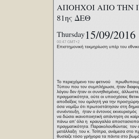
ΑΠΟΗΧΟΙ ΑΠΟ ΤΗΝ 
81ης ΔΕΘ
15/09/2016
Thursday
00:47 GMT+2
Επιστημονική τεκμηρίωση υπέρ του εθνικ
Το περιεχόμενο του φετινού πρωθυπουργι
Τύπου που τον συμπλήρωσε, ήταν διαφορε
λόγου δεν ήταν οι συνηθισμένες, άλλωστ
πραγματικότητα, ούτε οι υποσχέσεις θετι
αποδείξεις του ομιλητή για την προσχώρη
όσα νομίζω ότι πρωτοστάτησαν στη δημι
συνέντευξη, ήταν ο έντονος εκνευρισμός
να δώσει ικανοποιητική απάντηση σε καίρ
πάνω απ’ όλα η κραυγαλέα αποστασιοποίη
πραγματικότητα. Παρακολουθώντας τον
μετάλλαξη του κ. Τσίπρα, ανάμεσα στο πριν
θυσίαζε τόσο γρήγορα τα πάντα στο βωμό