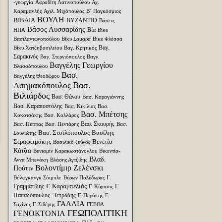
-γεωργία
Αφροδίτη Λατινοπούλου
Αχ.
Καραμανλής
Αχιλ. Μιχόπουλος
Β΄ Παγκόσμιος
ΒΟΥΛΗ
ΒΙΒΛΙΑ
ΒΥΖΑΝΤΙΟ
Βάσεις
Βάσος Λυσσαρίδης
Βία
ΗΠΑ
Βίκυ
Βασιλαντωνοπούλου
Βίκυ Σαμαρά
Βίκυ Φλέσσα
Βαγ.
Βίκυ Χατζηβασιλείου
Βαγ. Κρητικός
Σαρακινός
Βαγ. Στεργιόπουλος
Βαγγ.
Βαγγέλης Γεωργίου
Βλασσόπουλου
Βασ.
Βαγγέλης Θεοδώρου
Βασ.
Ασημακόπουλος
Βιλιάρδος
Βασ. Θάνου
Βασ. Καραγιάννης
Βασ. Καραποστόλης
Βασ. Κικίλιας
Βασ.
Βασ. Μπέτσης
Κοκοτσάκης
Βασ. Κολλάρος
Βασ. Σκουρής
Βασ. Πέππας
Βασ. Πεντάρης
Βασ.
Βασ. Στοϊλόπουλος
Βασίλης
Σουλιώτης
Σεραφειμάκης
Βενετία
Βασιλικό ζεύγος
Κάτζια
Βενιαμίν Καρακωστάνογλου
Βικεντία-
Βλαδ.
Αννα Μπενάκη
Βλάσης Αγτζίδης
Βολοντίμιρ Ζελένσκι
Πούτιν
Γ.
Βόλφγκανγκ Σόιμπλε
Βύρων Πολύδωρας
Γ. Καραμπελιάς
Γραμματίδης
Γ.
Γ. Κύρτσος
Παπαδόπουλος- Τετράδης
Γ. Περάκης
Γ.
ΓΑΛΛΙΑ
Σαχίνης
Γ. Σιδέρης
ΓΕΕΘΑ
ΓΕΩΠΟΛΙΤΙΚΗ
ΓΕΝΟΚΤΟΝΙΑ