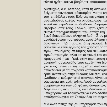
εθνικό ηγέτη, και να βοηθήσει αποφασιστ
Δυστυχώς, ο κ. Τσίπρας, κατά τη διάρκεια
δείγματα παντελούς αδιαφορίας για τις ε
του επιβάλλει στους Έλληνες και ακόμη 
συνταξιούχοι, καθώς και οι αδικαιολόγη
καναλιών οφείλουν να δεχθούν αδιαμαρτύ
“προβλήματά” τους. Εξάλλου, ήταν ξεκάθ
εικονική πραγματικότητα, που απείχε έτ
δεινά δοκιμαζόμενο ελληνικό λαό. Στον μα
αναδιάρθρωση του χρέους, αναστύλωση το
βρισκόταν ήδη πίσω από τη στροφή. Μια
φαίνεται να είναι εγγενής του χαρακτήρα
πρωθυπουργικές επιθυμίες του σε υλοποίη
πρωθυπουργός, αλλά και οι στενοί του συν
πραγματικότητας. Γιατί, στην περίπτωση 
αναμονή συγκομιδής από καμένη και ξεραμ
για τους οικονομολόγους, γύρω από αυτόν
αποκλείεται με ταυτόχρονα καταποντιζόμ
έρθει ανάπτυξη στην Ελλάδα; Και έτσι, εί
ελπίζουν οι κυβερνητικοί οικονομολόγοι 
φάντασμα της ανάπτυξης; Αφού ασφαλώς γ
μνημονίων και των αδηφάγων δανειστών, 
Διερωτώμαι, ακόμη, πως είναι δυνατόν να
υποχωρούν και τσακίζονται να εκτελέσουν 
αποθρασύνονται και ζητούν όλο και περισ
Μια άλλη πτυχή της συμπεριφοράς του π