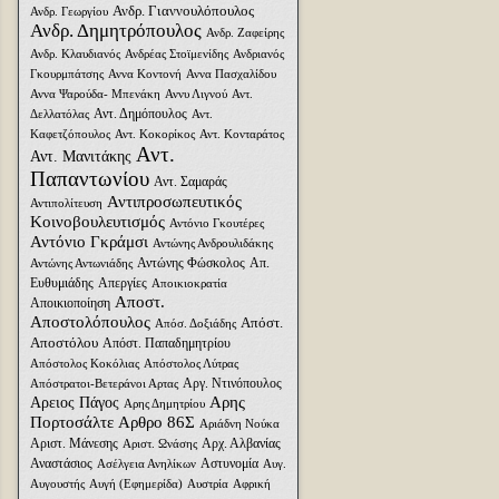
Ανδρ. Γιαννουλόπουλος
Ανδρ. Γεωργίου
Ανδρ. Δημητρόπουλος
Ανδρ. Ζαφείρης
Ανδρ. Κλαυδιανός
Ανδρέας Στοϊμενίδης
Ανδριανός
Γκουρμπάτσης
Αννα Κοντονή
Αννα Πασχαλίδου
Αννα Ψαρούδα- Μπενάκη
Αννυ Λιγνού
Αντ.
Αντ. Δημόπουλος
Δελλατόλας
Αντ.
Καφετζόπουλος
Αντ. Κοκορίκος
Αντ. Κονταράτος
Αντ.
Αντ. Μανιτάκης
Παπαντωνίου
Αντ. Σαμαράς
Αντιπροσωπευτικός
Αντιπολίτευση
Κοινοβουλευτισμός
Αντόνιο Γκουτέρες
Αντόνιο Γκράμσι
Αντώνης Ανδρουλιδάκης
Αντώνης Φώσκολος
Απ.
Αντώνης Αντωνιάδης
Ευθυμιάδης
Απεργίες
Αποικιοκρατία
Αποστ.
Αποικιοποίηση
Αποστολόπουλος
Απόστ.
Απόσ. Δοξιάδης
Αποστόλου
Απόστ. Παπαδημητρίου
Απόστολος Κοκόλιας
Απόστολος Λύτρας
Αργ. Ντινόπουλος
Απόστρατοι-Βετεράνοι Αρτας
Αρης
Αρειος Πάγος
Αρης Δημητρίου
Πορτοσάλτε
Αρθρο 86Σ
Αριάδνη Nούκα
Αριστ. Μάνεσης
Αρχ. Αλβανίας
Αριστ. Ωνάσης
Αναστάσιος
Αστυνομία
Ασέλγεια Ανηλίκων
Αυγ.
Αυγουστής
Αυγή (Εφημερίδα)
Αυστρία
Αφρική