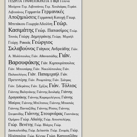
Γάζα
ΓΕΩΡΓΙΑ
ΓΡΑΦΕΙΟΚΡΑΤΙΑ
Γέλενα
Μούχινα
Γερ. Λιβιτσάνος
Γερ. Χουλιάρας
Γεράσ.
Γερμανικές
Γερμανία
Λιβιτσάνος
Αποζημιώσεις
Γεωρ.
Γερμανική Κατοχή
Γεώρ.
Μπιτάκου
Γεωργία Αδειλίνη
Κασιμάτης
Γεώρ. Παπασίμος
Γεώρ.
Γεώργ. Δημητράκης
Τσιπάς
Γεώργ. Μιχαήλ
Γεώργιος
Γεώργ. Ρακκάς
Σκλαβούνος
Γιάγκος Ανδρεάδης
Γιάν.
Γιάν.
Α. Μυλόπουλος
Γιάν. Αθανασιάδης
Βαρουφάκης
Γιάν. Κιμπουρόπουλος
Γιάν. Μπουτάρης
Γιάν. Νικολόπουλος
Γιάν.
Γιάν. Παπαμιχαήλ
Γιάν.
Παλαιολόγος
Πρετεντέρης
Γιάν. Ρουμπάτης
Γιάν. Σιάτρας
Γιάν. Τόλιος
Γιάν. Σιδεράτος
Γιάν. Σχίζας
Γιάννης
Γιάννης Βαληνάκης
Γιάννης Δουλφής
Δραγασάκης
Γιάννης
Γιάννης Καραμολέγκος
Μαύρος
Γιάννης Μπέλτσιος
Γιάννης Μπασιάς
Γιάννης Πανταζίδης
Γιάννης Ρίτσος
Γιάννης
Γιάννης Στουρνάρας
Στεφανίδης
Γιαννάκης
Γιώρ. Αδαλής
Ομήρου
Γιώρ. Αποστολέρης
Γιώρ. Βενέτης
Γιώρ. Βλάχος
Γιώρ.
Γιώρ.
Δασκαλούδης
Γιώρ. Δελαστίκ
Γιώρ. Ζουμάς
Γιώρ. Καπουτζίδης
Ηλιόπουλος
Γιώρ. Κέντας