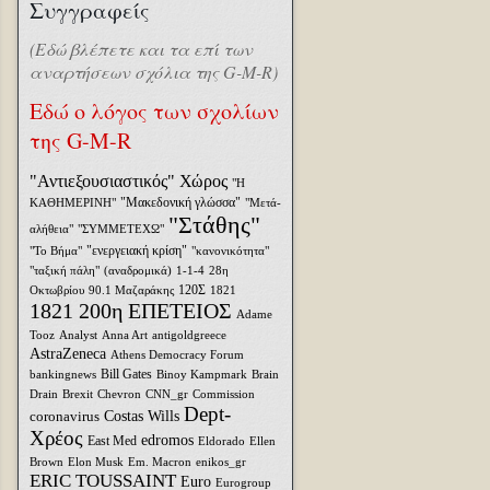
Συγγραφείς
(Εδώ βλέπετε και τα επί των
αναρτήσεων σχόλια της G-M-R)
Εδώ ο λόγος των σχολίων
της G-M-R
"Αντιεξουσιαστικός" Χώρος
"Η
"Μακεδονική γλώσσα"
ΚΑΘΗΜΕΡΙΝΗ"
"Μετά-
"Στάθης"
αλήθεια"
"ΣΥΜΜΕΤΕΧΩ"
"ενεργειακή κρίση"
"Το Βήμα"
"κανονικότητα"
"ταξική πάλη"
(αναδρομικά)
1-1-4
28η
120Σ
Οκτωβρίου
90.1 Μαζαράκης
1821
1821 200η ΕΠΕΤΕΙΟΣ
Adame
Tooz
Analyst
Anna Art
antigoldgreece
AstraZeneca
Athens Democracy Forum
Bill Gates
bankingnews
Binoy Kampmark
Brain
Drain
Brexit
Chevron
CNN_gr
Commission
Dept-
coronavirus
Costas Wills
Χρέος
edromos
East Med
Eldorado
Ellen
Brown
Elon Musk
Em. Macron
enikos_gr
ERIC TOUSSAINT
Euro
Eurogroup