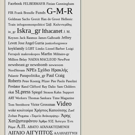
Facebook
FELBERMAYR
Finian Cunningham
G-M-R
Funds
FIR
Frank Brendle
Goldman Sachs
Grexit
Han de Groot
Hellenic
Train
infognomonpolitics/ Σάβ. Καλεντερίδης
Iskra_gr
Ithacanet
in_gr
J. M.
Jeffrey
Keynes
Jack Rasmus
James Galbraith
Levett
Jose Angel Gurria
justiceforgreece
koykfamily
LGBT
Limks
Lionel Barber
Luigi
Marfin
Ferrajoli
makroskopos
Militaire-gr
Million Belay
NADIA MACLEOD
NewPost
newsbeast.gr
newsbomb
newsroom
NPEs Σχέδιο Ηρακλής
NordStream
Parapolitika_gr
Paul Craig
Palantir
Roberts
Peter Koenig
Pfizer
Pier Paolo Pasolini
Predator
Rand Clifford
Ray Dalio
Sam Childers
SLpress
skai
Spiegel
Strauss Kahn
Support
ART Workers
Thomas Sankara
Time Magazine
Video
Victor Grossman
Tom Streithorst
Xρήστος Καπούτσης
woke κουλτούρα
Zaef
Άρης
Zoltan Pogatsa
«Ταμείο Ανάκαμψης»
Χατζηστεφάνου
Άρθρο 93Σ
Άστεγοι
Έντι
Α.Π.
Ράμα
ΑΒΑΤΟ
ΑΓΑΝΑΚΤΙΣΜΕΝΟΙ
ΑΙΓΥΠΤΟΣ
ΑΙΓΑΙΟ
ΑΛΛΗΛΕΓΓΥΟΙ