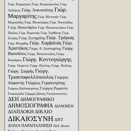
Γιώρ. Καραμέρος
Γιώρ. Κατρούγκαλος
Γιώρ.
Γιώρ.
Γιώρ. Λυκοκάπης
Λιλλήκας
Μαργαρίτης
Γιώρ. Μενεσιάν
Γιώρ.
Μιχαηλίδης
Γιώρ. Μουσταϊρας
Γιώρ. Νικητιάδης
Γιώρ. Παπανδρέου
Γιώρ. Παπανικολάου
Γιώρ.
Παύλος
Γιώρ. Ρωμανιάς
Γιώρ. Σταθάκης
Γιώρ.
Γιώρ. Τράγκας
Γιώρ. Σωτηρέλης
Στείρης
Γιώρ. Χαρβαλιάς
Γιώρ.
Γιώρ. Φλωρίδης
Χριστάκος
Γιώργ.
Γιώργ. Α. Λεονταρίτης
Βασσάλος
Γιώργ. Βοσκόπουλος
Γιώργ.
Γιώργ. Κοντογιώργης
Καισάριος
Γιώργ. Ουρανός
Γιώργ. Πατέλης
Γιώργ. Πολίτης
Γιώργ.
Γιώργ. Σαρρής
Τριανταφυλλόπουλος
Γιώργος
Γιώργος Γεραπετρίτης
Αϋφαντής
Γιώργος Ρωμανός
Γιώργος Καλλιακμάνης
Γουατεμάλα
Γραμμές βάσης
Γυναικοκτονίες
ΔΕΗ
ΔΗΜΟΓΡΑΦΙΚΟ
ΔΗΜΟΣΙΟΓΡΑΦΙΑ
ΔΙΑΝΟΗΣΗ
ΔΙΑΠΛΟΚΗ
ΔΙΚΑΙΟ
ΔΙΚΑΙΟΣΥΝΗ
ΔΝΤ
ΔΟΛΙΑ ΠΑΡΑΠΛΑΝΗΣΗ
ΔΣΑ
Δίκαιο