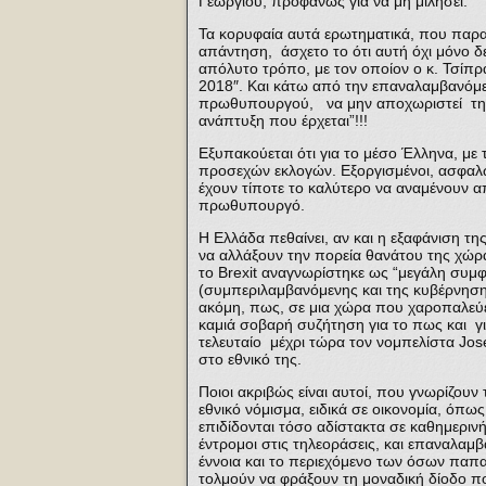
Γεωργίου, προφανώς για να μη μιλήσει.
Τα κορυφαία αυτά ερωτηματικά, που παρ
απάντηση, άσχετο το ότι αυτή όχι μόνο δεν
απόλυτο τρόπο, με τον οποίον ο κ. Τσίπρα
2018″. Και κάτω από την επαναλαμβανόμεν
πρωθυπουργού, να μην αποχωριστεί την ε
ανάπτυξη που έρχεται”!!!
Εξυπακούεται ότι για το μέσο Έλληνα, με
προσεχών εκλογών. Εξοργισμένοι, ασφαλώς
έχουν τίποτε το καλύτερο να αναμένουν α
πρωθυπουργό.
Η Ελλάδα πεθαίνει, αν και η εξαφάνιση 
να αλλάξουν την πορεία θανάτου της χώρ
το Brexit αναγνωρίστηκε ως “μεγάλη συμφ
(συμπεριλαμβανόμενης και της κυβέρνηση
ακόμη, πως, σε μια χώρα που χαροπαλεύει
καμιά σοβαρή συζήτηση για το πως και για
τελευταίο μέχρι τώρα τον νομπελίστα Jose
στο εθνικό της.
Ποιοι ακριβώς είναι αυτοί, που γνωρίζουν
εθνικό νόμισμα, ειδικά σε οικονομία, όπω
επιδίδονται τόσο αδίστακτα σε καθημερινή
έντρομοι στις τηλεοράσεις, και επαναλαμ
έννοια και το περιεχόμενο των όσων παπαγ
τολμούν να φράξουν τη μοναδική δίοδο π