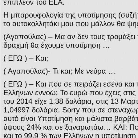
επιπλέον του ELA.
Η μπαρουφολογία της υποτίμησης (συζή
το αυτοκολλητάκι μου που μάλλον θα ψηφ
(Αγαπούλας) – Μα αν δεν τους τρομάξει 
δραχμή θα έχουμε υποτίμηση …
( ΕΓΩ ) – Και;
( Αγαπούλας)- Τι και; Με νεύρα …
( ΕΓΩ ) – Και που σε πειράζει εσένα και
Ελλήνων εννοώ; Το ευρώ που έχεις στις
του 2014 είχε 1,38 δολάρια, στις 13 Μαρ
1,04997 δολάρια. Sorry που σε στεναχ
αυτό είναι Υποτίμηση και μάλιστα βαρβά
ύψους 24% και σε ξαναρωτάω… ΚΑΙ; Πο
και το 99,9 % των Ελλήνων η υποτίμηση