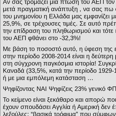
Αν σας τρομάζει μια πτώση του ΑΕΠ τον
μετά πραγματική ανάπτυξη , να σας πω ό
του μνημονίου η Ελλάδα μας εμφανίζει 
25,9%, σε τρέχουσες τιμές. Σε αυτό πρ
την επίδραση του πληθωρισμού και τότε
του ΑΕΠ φθάνει στο -32,3%!
Με βάση το ποσοστό αυτό, η ύφεση της ε
στην περίοδο 2008-2014 είναι η δεύτερη
στη σύγχρονη παγκόσμια ιστορία! Συγκρί
Καναδά (33,5%, κατά την περίοδο 1929-
ή με μια εμπόλεμη κατάσταση …
Ψηφίζοντας ΝΑΙ Ψηφίζεις 23% γενικό Φ
Το κείμενο είναι ξεκάθαρο και απορώ π
έχουν σπουδάσει Αγγλία ή Αμερική δεν έ
λεξούλες: “βασικά τρόφιμα” που σύμφων