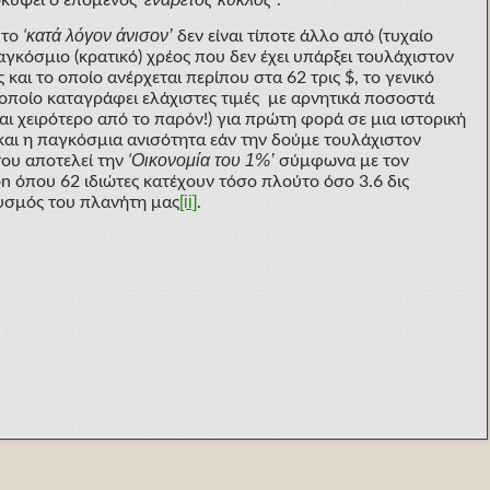
κατά λόγον άνισον’
ή το
‘
δεν είναι τίποτε άλλο από (τυχαίο
αγκόσμιο (κρατικό) χρέος που δεν έχει υπάρξει τουλάχιστον
αι το οποίο ανέρχεται περίπου στα 62 τρις $, το γενικό
 οποίο καταγράφει ελάχιστες τιμές με αρνητικά ποσοστά
αι χειρότερο από το παρόν!) για πρώτη φορά σε μια ιστορική
και η παγκόσμια ανισότητα εάν την δούμε τουλάχιστον
Οικονομία του 1%’
του αποτελεί την
‘
σύμφωνα με τον
n όπου 62 ιδιώτες κατέχουν τόσο πλούτο όσο 3.6 δις
[ii]
υσμός του πλανήτη μας
.