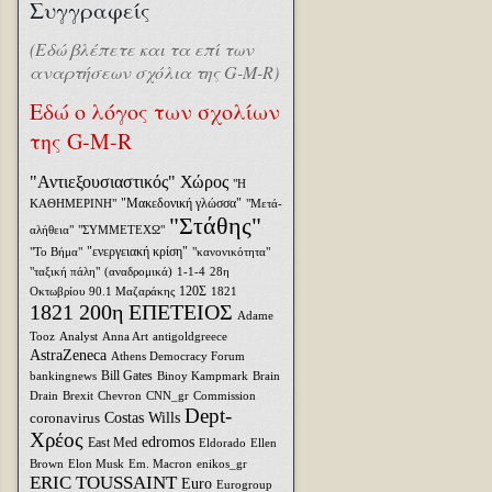
Συγγραφείς
(Εδώ βλέπετε και τα επί των
αναρτήσεων σχόλια της G-M-R)
Εδώ ο λόγος των σχολίων
της G-M-R
"Αντιεξουσιαστικός" Χώρος
"Η
"Μακεδονική γλώσσα"
ΚΑΘΗΜΕΡΙΝΗ"
"Μετά-
"Στάθης"
αλήθεια"
"ΣΥΜΜΕΤΕΧΩ"
"ενεργειακή κρίση"
"Το Βήμα"
"κανονικότητα"
"ταξική πάλη"
(αναδρομικά)
1-1-4
28η
120Σ
Οκτωβρίου
90.1 Μαζαράκης
1821
1821 200η ΕΠΕΤΕΙΟΣ
Adame
Tooz
Analyst
Anna Art
antigoldgreece
AstraZeneca
Athens Democracy Forum
Bill Gates
bankingnews
Binoy Kampmark
Brain
Drain
Brexit
Chevron
CNN_gr
Commission
Dept-
coronavirus
Costas Wills
Χρέος
edromos
East Med
Eldorado
Ellen
Brown
Elon Musk
Em. Macron
enikos_gr
ERIC TOUSSAINT
Euro
Eurogroup