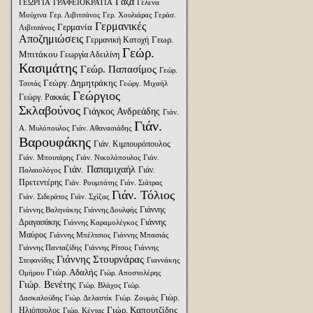
Γάζα
ΓΕΩΡΓΙΑ
ΓΡΑΦΕΙΟΚΡΑΤΙΑ
Γέλενα
Μούχινα
Γερ. Λιβιτσάνος
Γερ. Χουλιάρας
Γεράσ.
Γερμανικές
Γερμανία
Λιβιτσάνος
Αποζημιώσεις
Γεωρ.
Γερμανική Κατοχή
Γεώρ.
Μπιτάκου
Γεωργία Αδειλίνη
Κασιμάτης
Γεώρ. Παπασίμος
Γεώρ.
Γεώργ. Δημητράκης
Τσιπάς
Γεώργ. Μιχαήλ
Γεώργιος
Γεώργ. Ρακκάς
Σκλαβούνος
Γιάγκος Ανδρεάδης
Γιάν.
Γιάν.
Α. Μυλόπουλος
Γιάν. Αθανασιάδης
Βαρουφάκης
Γιάν. Κιμπουρόπουλος
Γιάν. Μπουτάρης
Γιάν. Νικολόπουλος
Γιάν.
Γιάν. Παπαμιχαήλ
Γιάν.
Παλαιολόγος
Πρετεντέρης
Γιάν. Ρουμπάτης
Γιάν. Σιάτρας
Γιάν. Τόλιος
Γιάν. Σιδεράτος
Γιάν. Σχίζας
Γιάννης
Γιάννης Βαληνάκης
Γιάννης Δουλφής
Δραγασάκης
Γιάννης
Γιάννης Καραμολέγκος
Μαύρος
Γιάννης Μπέλτσιος
Γιάννης Μπασιάς
Γιάννης Πανταζίδης
Γιάννης Ρίτσος
Γιάννης
Γιάννης Στουρνάρας
Στεφανίδης
Γιαννάκης
Γιώρ. Αδαλής
Ομήρου
Γιώρ. Αποστολέρης
Γιώρ. Βενέτης
Γιώρ. Βλάχος
Γιώρ.
Γιώρ.
Δασκαλούδης
Γιώρ. Δελαστίκ
Γιώρ. Ζουμάς
Γιώρ. Καπουτζίδης
Ηλιόπουλος
Γιώρ. Κέντας