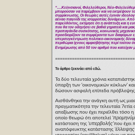
“….Κεϋνσιανοί, Φιλελεύθεροι, Νέο-Φιλελεύθεροι
μπορούσαν να παρέμβουν και να εκτρέψουν το
συρρίκνωσης. Οι θεωρίες αυτές έγιναν ιδεολογ
αέναο παιγνίδι της ισορροπίας δυνάμεων. Από κ
παρελθόντος, εκτίμησε ότι η ανάπτυξη και η ε
που θα τον οδηγήσει σε βαθιά γηρατειά και μα
προπαγάνδα συσκότισης, κοινωνικής μηχανική
προσδιορίζουν τα συμφέροντα των διαφόρων ε
υπερσυγκέντρωση πολιτικο-οικονομικής δύναμ
περιθώρια ίχνους αμφισβήτησης περί τούτου ό
Ενημέρωσης από 50 τον αριθμό που κατείχαν
=================================
Το άρθρο ξεκινάει από εδώ.
Τα δύο τελευταία χρόνια καταπιάστη
ύπαρξη των ‘οικονομικών κύκλων’ και
δώσουν ασφαλή επίπεδα πρόβλεψης γι
Αισθάνθηκα την ανάγκη αυτή ως μιας
πραγματικότητα την τελευταία 7ετία 
απαξίωσης που έχει περιέλθει τόσο η
προμηνύμ
οποίο θεωρώ ότι αποτελεί
‘
υπερβολής’
κατάσταση της
‘
που έχει 
έλλειψης
αναπόφευκτης κατάστασης
‘
ισορροπίας (equilibrium) μέχρι να π