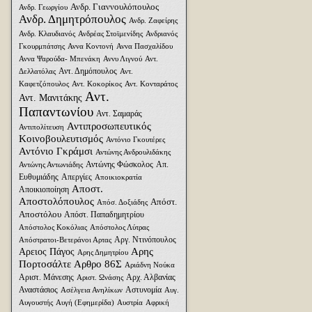
Ανδρ. Γιαννουλόπουλος
Ανδρ. Γεωργίου
Ανδρ. Δημητρόπουλος
Ανδρ. Ζαφείρης
Ανδρ. Κλαυδιανός
Ανδρέας Στοϊμενίδης
Ανδριανός
Γκουρμπάτσης
Αννα Κοντονή
Αννα Πασχαλίδου
Αννα Ψαρούδα- Μπενάκη
Αννυ Λιγνού
Αντ.
Αντ. Δημόπουλος
Δελλατόλας
Αντ.
Καφετζόπουλος
Αντ. Κοκορίκος
Αντ. Κονταράτος
Αντ.
Αντ. Μανιτάκης
Παπαντωνίου
Αντ. Σαμαράς
Αντιπροσωπευτικός
Αντιπολίτευση
Κοινοβουλευτισμός
Αντόνιο Γκουτέρες
Αντόνιο Γκράμσι
Αντώνης Ανδρουλιδάκης
Αντώνης Φώσκολος
Απ.
Αντώνης Αντωνιάδης
Ευθυμιάδης
Απεργίες
Αποικιοκρατία
Αποστ.
Αποικιοποίηση
Αποστολόπουλος
Απόστ.
Απόσ. Δοξιάδης
Αποστόλου
Απόστ. Παπαδημητρίου
Απόστολος Κοκόλιας
Απόστολος Λύτρας
Αργ. Ντινόπουλος
Απόστρατοι-Βετεράνοι Αρτας
Αρης
Αρειος Πάγος
Αρης Δημητρίου
Πορτοσάλτε
Αρθρο 86Σ
Αριάδνη Nούκα
Αριστ. Μάνεσης
Αρχ. Αλβανίας
Αριστ. Ωνάσης
Αναστάσιος
Αστυνομία
Ασέλγεια Ανηλίκων
Αυγ.
Αυγουστής
Αυγή (Εφημερίδα)
Αυστρία
Αφρική