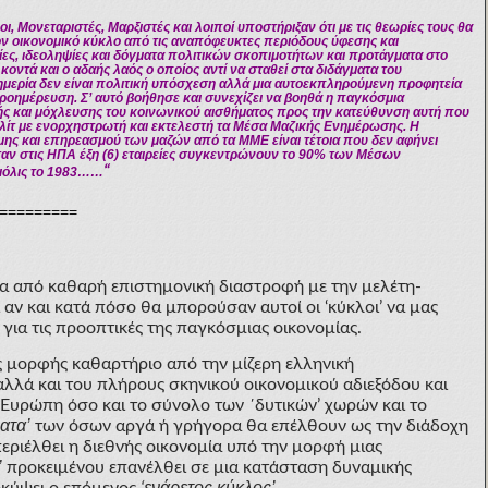
, Μονεταριστές, Μαρξιστές και λοιποί υποστήριξαν ότι με τις θεωρίες τους θα
ν οικονομικό κύκλο από τις αναπόφευκτες περιόδους ύφεσης και
ίες, ιδεοληψίες και δόγματα πολιτικών σκοπιμοτήτων και προτάγματα στο
οντά και ο αδαής λαός ο οποίος αντί να σταθεί στα διδάγματα του
υημερία δεν είναι πολιτική υπόσχεση αλλά μια αυτοεκπληρούμενη προφητεία
κροημέρευση. Σ’ αυτό βοήθησε και συνεχίζει να βοηθά η παγκόσμια
ς και μόχλευσης του κοινωνικού αισθήματος προς την κατεύθυνση αυτή που
λίτ με ενορχηστρωτή και εκτελεστή τα Μέσα Μαζικής Ενημέρωσης. Η
ης και επηρεασμού των μαζών από τα ΜΜΕ είναι τέτοια που δεν αφήνει
ταν στις ΗΠΑ έξη (6) εταιρείες συγκεντρώνουν το 90% των Μέσων
“
 μόλις το 1983……
=========
κα από καθαρή επιστημονική διαστροφή με την μελέτη-
 αν και κατά πόσο θα μπορούσαν αυτοί οι ‘κύκλοι’ να μας
α τις προοπτικές της παγκόσμιας οικονομίας.
 μορφής καθαρτήριο από την μίζερη ελληνική
αλλά και του πλήρους σκηνικού οικονομικού αδιεξόδου και
 Ευρώπη όσο και το σύνολο των ΄δυτικών’ χωρών και το
ατα’
των όσων αργά ή γρήγορα θα επέλθουν ως την διάδοχη
περιέλθει η διεθνής οικονομία υπό την μορφή μιας
’
προκειμένου επανέλθει σε μια κατάσταση δυναμικής
ενάρετος κύκλος’
ροκύψει ο επόμενος
‘
.