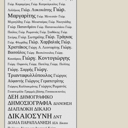
Γιώρ. Καραμέρος
Γιώρ. Κατρούγκαλος
Γιώρ.
Γιώρ.
Γιώρ. Λυκοκάπης
Λιλλήκας
Μαργαρίτης
Γιώρ. Μενεσιάν
Γιώρ.
Μιχαηλίδης
Γιώρ. Μουσταϊρας
Γιώρ. Νικητιάδης
Γιώρ. Παπανδρέου
Γιώρ. Παπανικολάου
Γιώρ.
Παύλος
Γιώρ. Ρωμανιάς
Γιώρ. Σταθάκης
Γιώρ.
Γιώρ. Τράγκας
Γιώρ. Σωτηρέλης
Στείρης
Γιώρ. Χαρβαλιάς
Γιώρ.
Γιώρ. Φλωρίδης
Χριστάκος
Γιώργ.
Γιώργ. Α. Λεονταρίτης
Βασσάλος
Γιώργ. Βοσκόπουλος
Γιώργ.
Γιώργ. Κοντογιώργης
Καισάριος
Γιώργ. Ουρανός
Γιώργ. Πατέλης
Γιώργ. Πολίτης
Γιώργ.
Γιώργ. Σαρρής
Τριανταφυλλόπουλος
Γιώργος
Γιώργος Γεραπετρίτης
Αϋφαντής
Γιώργος Ρωμανός
Γιώργος Καλλιακμάνης
Γουατεμάλα
Γραμμές βάσης
Γυναικοκτονίες
ΔΕΗ
ΔΗΜΟΓΡΑΦΙΚΟ
ΔΗΜΟΣΙΟΓΡΑΦΙΑ
ΔΙΑΝΟΗΣΗ
ΔΙΑΠΛΟΚΗ
ΔΙΚΑΙΟ
ΔΙΚΑΙΟΣΥΝΗ
ΔΝΤ
ΔΟΛΙΑ ΠΑΡΑΠΛΑΝΗΣΗ
ΔΣΑ
Δίκαιο