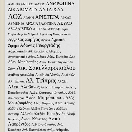
ΑΝΘΡΩΠΙΝΑ
ΑΜΕΡΙΚΑΝΙΚΕΣ ΒΑΣΕΙΣ
ΔΙΚΑΙΩΜΑΤΑ
ΑΝΤΑΡΣΥΑ
ΑΟΖ
ΑΡΙΣΤΕΡΑ
ΑΡΔΗΝ
ΑΡΚΑΣ
ΑΣΥΛΟ
ΑΡΜΕΝΙΑ
ΑΡΧΑΙΑ ΕΛΛΗΝΙΚΑ
ΑΣΦΑΛΙΣΤΙΚΟ
ΑΤΤΙΛΑΣ
ΑΦΡΙΚΗ
Αγία
Σοφία
Αγγελα Μέρκελ
Αγγελική Χατζηιωάννου
Αγγελος Συρίγος
Αγροτικό
Αγγλία
Αδωνις Γεωργιάδης
Ζήτημα
Αζερμπαϊτζάν
Αθ. Κουκάκης
Αθέμιτος
Ανταγωνισμός
Αθαν. Διάκος
Αθαν. Κωτσόπουλος
Αθαν. Μπούνταλης
Αθαν. Πέτσα
Αιγιαλίτιδα
Αικ. Σακελλαροπούλου
Ζώνη
Αιμίλιος Αυγουλέας
Ακαδημία Αθηνών
Ακρόπολη
Αλ. Τσίπρας
Αλ. Τάρκας
Αλ Σίσι
Αλέκ. Αλαβάνος
Αλέκα Παπαρήγα
Αλέκος
Αλέξ. Κουτσομητόπουλος
Παπαδόπουλος
Αλέξ.
Αλέξ. Μητρόπουλος
Αλέξ.
Λυκουρέζος
Μουτζουρίδης
Αλέξ. Χρύσης
Αλέξ. Χάχαλης
Αλέξης Κούγιας
Αλέξης Πανούσης
Αλέξιος
Αλεξάν. Κοροξενίδη
Αλβανία
Λεοντής
Αλκιβ.
Αναστ.
Ανασ. Κώνστας
Κεφαλάς
Λαυρέντζος
Ανδ. Βγενόπουλος
Ανδ.
Ανδρ. Αθηναίος
Κοσιάρης
Ανδ. Παπανδρέου