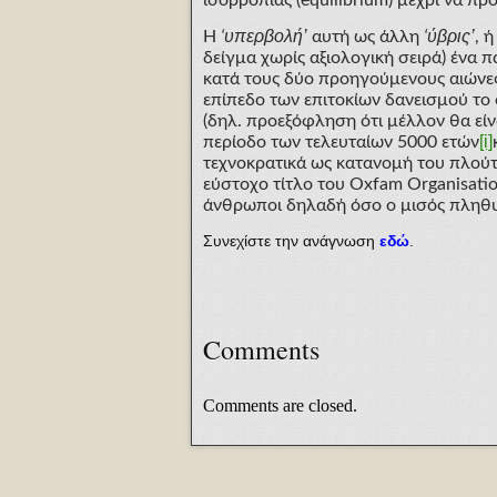
υπερβολή’
ύβρις’
Η
‘
αυτή ως άλλη
‘
, 
δείγμα χωρίς αξιολογική σειρά) ένα π
κατά τους δύο προηγούμενους αιώνες κ
επίπεδο των επιτοκίων δανεισμού το
(δηλ. προεξόφληση ότι μέλλον θα είν
[i]
περίοδο των τελευταίων 5000 ετών
τεχνοκρατικά ως κατανομή του πλού
εύστοχο τίτλο του Oxfam Organisatio
άνθρωποι δηλαδή όσο ο μισός πληθ
Συνεχίστε την ανάγνωση
εδώ
.
Comments
Comments are closed.