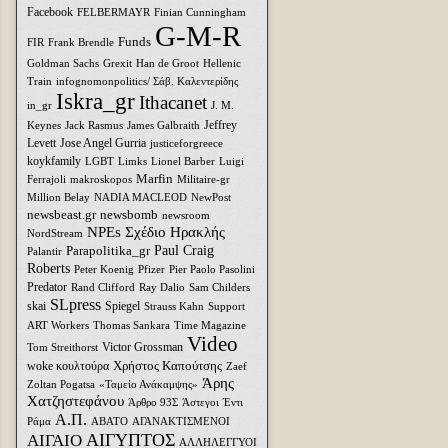
Facebook
FELBERMAYR
Finian Cunningham
G-M-R
Funds
FIR
Frank Brendle
Goldman Sachs
Grexit
Han de Groot
Hellenic
Train
infognomonpolitics/ Σάβ. Καλεντερίδης
Iskra_gr
Ithacanet
in_gr
J. M.
Jeffrey
Keynes
Jack Rasmus
James Galbraith
Levett
Jose Angel Gurria
justiceforgreece
koykfamily
LGBT
Limks
Lionel Barber
Luigi
Marfin
Ferrajoli
makroskopos
Militaire-gr
Million Belay
NADIA MACLEOD
NewPost
newsbeast.gr
newsbomb
newsroom
NPEs Σχέδιο Ηρακλής
NordStream
Parapolitika_gr
Paul Craig
Palantir
Roberts
Peter Koenig
Pfizer
Pier Paolo Pasolini
Predator
Rand Clifford
Ray Dalio
Sam Childers
SLpress
skai
Spiegel
Strauss Kahn
Support
ART Workers
Thomas Sankara
Time Magazine
Video
Victor Grossman
Tom Streithorst
Xρήστος Καπούτσης
woke κουλτούρα
Zaef
Άρης
Zoltan Pogatsa
«Ταμείο Ανάκαμψης»
Χατζηστεφάνου
Άρθρο 93Σ
Άστεγοι
Έντι
Α.Π.
Ράμα
ΑΒΑΤΟ
ΑΓΑΝΑΚΤΙΣΜΕΝΟΙ
ΑΙΓΥΠΤΟΣ
ΑΙΓΑΙΟ
ΑΛΛΗΛΕΓΓΥΟΙ