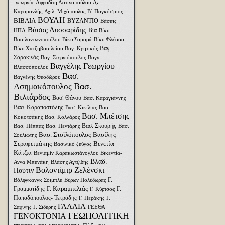
-γεωργία
Αφροδίτη Λατινοπούλου
Αχ.
Καραμανλής
Αχιλ. Μιχόπουλος
Β΄ Παγκόσμιος
ΒΟΥΛΗ
ΒΙΒΛΙΑ
ΒΥΖΑΝΤΙΟ
Βάσεις
Βάσος Λυσσαρίδης
Βία
ΗΠΑ
Βίκυ
Βασιλαντωνοπούλου
Βίκυ Σαμαρά
Βίκυ Φλέσσα
Βαγ.
Βίκυ Χατζηβασιλείου
Βαγ. Κρητικός
Σαρακινός
Βαγ. Στεργιόπουλος
Βαγγ.
Βαγγέλης Γεωργίου
Βλασσόπουλου
Βασ.
Βαγγέλης Θεοδώρου
Βασ.
Ασημακόπουλος
Βιλιάρδος
Βασ. Θάνου
Βασ. Καραγιάννης
Βασ. Καραποστόλης
Βασ. Κικίλιας
Βασ.
Βασ. Μπέτσης
Κοκοτσάκης
Βασ. Κολλάρος
Βασ. Σκουρής
Βασ. Πέππας
Βασ. Πεντάρης
Βασ.
Βασ. Στοϊλόπουλος
Βασίλης
Σουλιώτης
Σεραφειμάκης
Βενετία
Βασιλικό ζεύγος
Κάτζια
Βενιαμίν Καρακωστάνογλου
Βικεντία-
Βλαδ.
Αννα Μπενάκη
Βλάσης Αγτζίδης
Βολοντίμιρ Ζελένσκι
Πούτιν
Γ.
Βόλφγκανγκ Σόιμπλε
Βύρων Πολύδωρας
Γ. Καραμπελιάς
Γραμματίδης
Γ.
Γ. Κύρτσος
Παπαδόπουλος- Τετράδης
Γ. Περάκης
Γ.
ΓΑΛΛΙΑ
Σαχίνης
Γ. Σιδέρης
ΓΕΕΘΑ
ΓΕΩΠΟΛΙΤΙΚΗ
ΓΕΝΟΚΤΟΝΙΑ