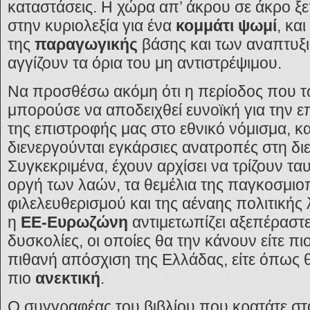
καταστάσεις. Η χώρα απ’ άκρου σε άκρο ξε
στην κυριολεξία για ένα
κομμάτι ψωμί
, κα
της
παραγωγικής
βάσης και των αναπτυξ
αγγίζουν τα όρια του μη αντιστρέψιμου.
Να προσθέσω ακόμη ότι η περίοδος που τ
μπορούσε να αποδειχθεί ευνοϊκή για την επ
της επιστροφής μας στο εθνικό νόμισμα, κ
διενεργούνται εγκάρσιες ανατροπές στη δι
Συγκεκριμένα, έχουν αρχίσει να τρίζουν τ
οργή των λαών, τα θεμέλια της παγκοσμιο
φιλελευθερισμού και της αέναης πολιτικής 
η
ΕΕ-Ευρωζώνη
αντιμετωπίζει αξεπέραστε
δυσκολίες, οι οποίες θα την κάνουν είτε πι
πιθανή απόσχιση της Ελλάδας, είτε όπως 
πιο
ανεκτική
.
Ο συγγραφέας του βιβλίου που κρατάτε στ