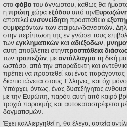
στο
φόβο
του άγνωστου, καθώς θα ήμαστ
η
πρώτη
χώρα
εξόδου
από την
Ευρωζών
αποτελεί
ενσυνείδητη
προσπάθεια
εξυπη
συμ
φ
ερόντων των εταίρων/δανειστών. Δη
στην περίπτωση της εν γνώσει τους επιβο
των
εγκληματικών
και
αδιέξοδων
,
μνημο
αυτή αποβλέπει στην
προσπάθεια διάσω
των
τραπεζών
, με
αντάλλαγμα
τη δική μ
ωστόσο, από την απαράδεκτη και αντεθνι
πρέπει να προστεθεί και ένας παράγοντας
διαπιστώνεται στους Έλληνες, και όχι μόνο
Υπάρχει, όντως, ένας δυσεξήγητος ενθουσια
με την Ευρώπη, παρότι αυτή από καιρό βρ
τροχιά παρακμής και αυτοκαταστρέφεται μ
δογματισμών.
Έχει καλλιεργηθεί η, θα έλεγα, αστεία αντίλ