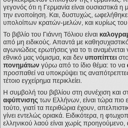
γεγονός ότι η Γερμανία είναι ουσιαστικά 
την ενοποίηση. Και, δυστυχώς, ωφελήθηκ
υπολοίπων κρατών-μελών, και κυρίως του
Το βιβλίο του Γιάννη Τόλιου είναι
καλογρα
από μη ειδικούς. Απαντά με καθησυχαστικό
αγωνιώδεις ερωτήσεις για το τι αναμένεται
εθνικό μας νόμισμα, και δεν
υποπίπτει
στ
πονημάτων
γύρω από το ίδιο θέμα: το να
προσπαθεί να υποκρύψει τις αναπότρεπτες
τέτοιο εγχείρημα περικλείει.
Η συμβολή του βιβλίου στη συνέχιση και 
αφύπνισης
των Ελλήνων, είναι τώρα πιο 
τούτο, γιατί τα περιθώρια έχουν, απελπιστικ
γίνει εντελώς οριακά. Ειδικότερα, η φτωχο
ελληνικού λαού είναι χωρίς προηγούμενο, 