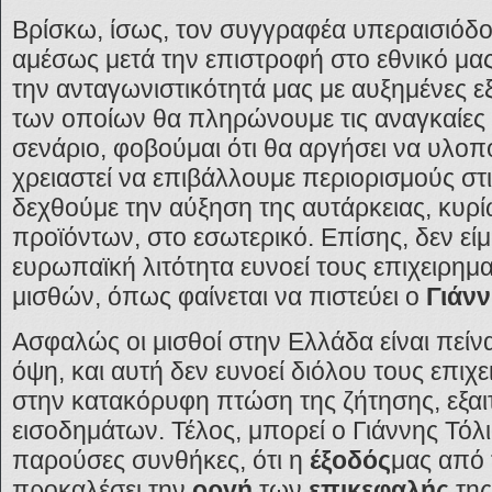
Βρίσκω, ίσως, τον συγγραφέα υπεραισιόδοξ
αμέσως μετά την επιστροφή στο εθνικό μα
την ανταγωνιστικότητά μας με αυξημένες ε
των οποίων θα πληρώνουμε τις αναγκαίες 
σενάριο, φοβούμαι ότι θα αργήσει να υλοπο
χρειαστεί να επιβάλλουμε περιορισμούς στι
δεχθούμε την αύξηση της αυτάρκειας, κυρ
προϊόντων, στο εσωτερικό. Επίσης, δεν είμ
ευρωπαϊκή λιτότητα ευνοεί τους επιχειρημ
μισθών, όπως φαίνεται να πιστεύει ο
Γιάνν
Ασφαλώς οι μισθοί στην Ελλάδα είναι πείν
όψη, και αυτή δεν ευνοεί διόλου τους επιχ
στην κατακόρυφη πτώση της ζήτησης, εξαι
εισοδημάτων. Τέλος, μπορεί ο Γιάννης Τόλιος
παρούσες συνθήκες, ότι η
έξοδός
μας από
προκαλέσει την
οργή
των
επικεφαλής
της