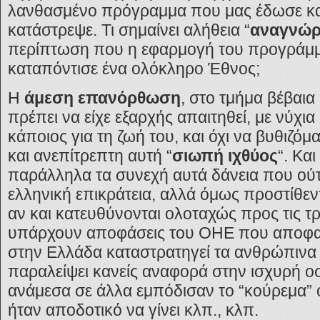
λανθασμένο πρόγραμμα που μας έδωσε και
κατάστρεψε. Τι σημαίνει αλήθεια “
αναγνώρ
περίπτωση που η εφαρμογή του προγράμμ
καταπόντισε ένα ολόκληρο Έθνος;
Η
άμεση επανόρθωση
, στο τμήμα βέβαια 
πρέπει να είχε εξαρχής απαιτηθεί, με νύχια
κάποιος για τη ζωή του, και όχι να βυθιζ
και ανεπίτρεπτη αυτή “
σιωπή ιχθύος
“. Κα
παράλληλα τα συνεχή αυτά δάνεια που ού
ελληνική επικράτεια, αλλά όμως προστίθεν
αν και κατευθύνονται ολοταχώς προς τις τ
υπάρχουν αποφάσεις του ΟΗΕ που αποφαίν
στην Ελλάδα καταστρατηγεί τα ανθρώπινα 
παραλείψει κανείς αναφορά στην ισχυρή 
ανάμεσα σε άλλα εμπόδισαν το “κούρεμα” 
ήταν αποδοτικό να γίνει κλπ., κλπ.