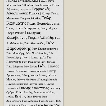
Γάζα
ΓΕΩΡΓΙΑ
ΓΡΑΦΕΙΟΚΡΑΤΙΑ
Γέλενα
Μούχινα
Γερ. Λιβιτσάνος
Γερ. Χουλιάρας
Γεράσ.
Γερμανικές
Γερμανία
Λιβιτσάνος
Αποζημιώσεις
Γεωρ.
Γερμανική Κατοχή
Γεώρ.
Μπιτάκου
Γεωργία Αδειλίνη
Κασιμάτης
Γεώρ. Παπασίμος
Γεώρ.
Γεώργ. Δημητράκης
Τσιπάς
Γεώργ. Μιχαήλ
Γεώργιος
Γεώργ. Ρακκάς
Σκλαβούνος
Γιάγκος Ανδρεάδης
Γιάν.
Γιάν.
Α. Μυλόπουλος
Γιάν. Αθανασιάδης
Βαρουφάκης
Γιάν. Κιμπουρόπουλος
Γιάν. Μπουτάρης
Γιάν. Νικολόπουλος
Γιάν.
Γιάν. Παπαμιχαήλ
Γιάν.
Παλαιολόγος
Πρετεντέρης
Γιάν. Ρουμπάτης
Γιάν. Σιάτρας
Γιάν. Τόλιος
Γιάν. Σιδεράτος
Γιάν. Σχίζας
Γιάννης
Γιάννης Βαληνάκης
Γιάννης Δουλφής
Δραγασάκης
Γιάννης
Γιάννης Καραμολέγκος
Μαύρος
Γιάννης Μπέλτσιος
Γιάννης Μπασιάς
Γιάννης Πανταζίδης
Γιάννης Ρίτσος
Γιάννης
Γιάννης Στουρνάρας
Στεφανίδης
Γιαννάκης
Γιώρ. Αδαλής
Ομήρου
Γιώρ. Αποστολέρης
Γιώρ. Βενέτης
Γιώρ. Βλάχος
Γιώρ.
Γιώρ.
Δασκαλούδης
Γιώρ. Δελαστίκ
Γιώρ. Ζουμάς
Γιώρ. Καπουτζίδης
Ηλιόπουλος
Γιώρ. Κέντας