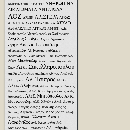
ΑΝΘΡΩΠΙΝΑ
ΑΜΕΡΙΚΑΝΙΚΕΣ ΒΑΣΕΙΣ
ΔΙΚΑΙΩΜΑΤΑ
ΑΝΤΑΡΣΥΑ
ΑΟΖ
ΑΡΙΣΤΕΡΑ
ΑΡΔΗΝ
ΑΡΚΑΣ
ΑΣΥΛΟ
ΑΡΜΕΝΙΑ
ΑΡΧΑΙΑ ΕΛΛΗΝΙΚΑ
ΑΣΦΑΛΙΣΤΙΚΟ
ΑΤΤΙΛΑΣ
ΑΦΡΙΚΗ
Αγία
Σοφία
Αγγελα Μέρκελ
Αγγελική Χατζηιωάννου
Αγγελος Συρίγος
Αγροτικό
Αγγλία
Αδωνις Γεωργιάδης
Ζήτημα
Αζερμπαϊτζάν
Αθ. Κουκάκης
Αθέμιτος
Ανταγωνισμός
Αθαν. Διάκος
Αθαν. Κωτσόπουλος
Αθαν. Μπούνταλης
Αθαν. Πέτσα
Αιγιαλίτιδα
Αικ. Σακελλαροπούλου
Ζώνη
Αιμίλιος Αυγουλέας
Ακαδημία Αθηνών
Ακρόπολη
Αλ. Τσίπρας
Αλ. Τάρκας
Αλ Σίσι
Αλέκ. Αλαβάνος
Αλέκα Παπαρήγα
Αλέκος
Αλέξ. Κουτσομητόπουλος
Παπαδόπουλος
Αλέξ.
Αλέξ. Μητρόπουλος
Αλέξ.
Λυκουρέζος
Μουτζουρίδης
Αλέξ. Χρύσης
Αλέξ. Χάχαλης
Αλέξης Κούγιας
Αλέξης Πανούσης
Αλέξιος
Αλεξάν. Κοροξενίδη
Αλβανία
Λεοντής
Αλκιβ.
Αναστ.
Ανασ. Κώνστας
Κεφαλάς
Λαυρέντζος
Ανδ. Βγενόπουλος
Ανδ.
Ανδρ. Αθηναίος
Κοσιάρης
Ανδ. Παπανδρέου