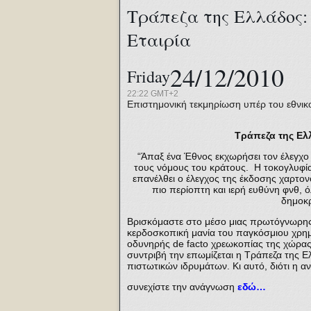
Τράπεζα της Ελλάδος:
Εταιρία
24/12/2010
Friday
22:22 GMT+2
Επιστημονική τεκμηρίωση υπέρ του εθνικ
Τράπεζα της Ελ
“Άπαξ ένα Έθνος εκχωρήσει τον έλεγχο 
τους νόμους του κράτους. Η τοκογλυφία
επανέλθει ο έλεγχος της έκδοσης χαρτο
πιο περίοπτη και ιερή ευθύνη φνθ, ό
δημοκρ
Βρισκόμαστε στο μέσο μιας πρωτόγνωρης ο
κερδοσκοπική μανία του παγκόσμιου χρη
οδυνηρής de facto χρεωκοπίας της χώρας 
συντριβή την επωμίζεται η Τράπεζα της Ε
πιστωτικών ιδρυμάτων. Κι αυτό, διότι η 
συνεχίστε την ανάγνωση
εδώ…