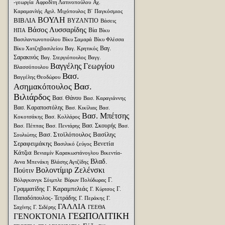
-γεωργία
Αφροδίτη Λατινοπούλου
Αχ.
Καραμανλής
Αχιλ. Μιχόπουλος
Β΄ Παγκόσμιος
ΒΟΥΛΗ
ΒΙΒΛΙΑ
ΒΥΖΑΝΤΙΟ
Βάσεις
Βάσος Λυσσαρίδης
Βία
ΗΠΑ
Βίκυ
Βασιλαντωνοπούλου
Βίκυ Σαμαρά
Βίκυ Φλέσσα
Βαγ.
Βίκυ Χατζηβασιλείου
Βαγ. Κρητικός
Σαρακινός
Βαγ. Στεργιόπουλος
Βαγγ.
Βαγγέλης Γεωργίου
Βλασσόπουλου
Βασ.
Βαγγέλης Θεοδώρου
Βασ.
Ασημακόπουλος
Βιλιάρδος
Βασ. Θάνου
Βασ. Καραγιάννης
Βασ. Καραποστόλης
Βασ. Κικίλιας
Βασ.
Βασ. Μπέτσης
Κοκοτσάκης
Βασ. Κολλάρος
Βασ. Σκουρής
Βασ. Πέππας
Βασ. Πεντάρης
Βασ.
Βασ. Στοϊλόπουλος
Βασίλης
Σουλιώτης
Σεραφειμάκης
Βενετία
Βασιλικό ζεύγος
Κάτζια
Βενιαμίν Καρακωστάνογλου
Βικεντία-
Βλαδ.
Αννα Μπενάκη
Βλάσης Αγτζίδης
Βολοντίμιρ Ζελένσκι
Πούτιν
Γ.
Βόλφγκανγκ Σόιμπλε
Βύρων Πολύδωρας
Γ. Καραμπελιάς
Γραμματίδης
Γ.
Γ. Κύρτσος
Παπαδόπουλος- Τετράδης
Γ. Περάκης
Γ.
ΓΑΛΛΙΑ
Σαχίνης
Γ. Σιδέρης
ΓΕΕΘΑ
ΓΕΩΠΟΛΙΤΙΚΗ
ΓΕΝΟΚΤΟΝΙΑ