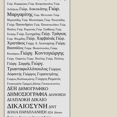
Γιώρ. Καραμέρος
Γιώρ. Κατρούγκαλος
Γιώρ.
Γιώρ.
Γιώρ. Λυκοκάπης
Λιλλήκας
Μαργαρίτης
Γιώρ. Μενεσιάν
Γιώρ.
Μιχαηλίδης
Γιώρ. Μουσταϊρας
Γιώρ. Νικητιάδης
Γιώρ. Παπανδρέου
Γιώρ. Παπανικολάου
Γιώρ.
Παύλος
Γιώρ. Ρωμανιάς
Γιώρ. Σταθάκης
Γιώρ.
Γιώρ. Τράγκας
Γιώρ. Σωτηρέλης
Στείρης
Γιώρ. Χαρβαλιάς
Γιώρ.
Γιώρ. Φλωρίδης
Χριστάκος
Γιώργ.
Γιώργ. Α. Λεονταρίτης
Βασσάλος
Γιώργ. Βοσκόπουλος
Γιώργ.
Γιώργ. Κοντογιώργης
Καισάριος
Γιώργ. Ουρανός
Γιώργ. Πατέλης
Γιώργ. Πολίτης
Γιώργ.
Γιώργ. Σαρρής
Τριανταφυλλόπουλος
Γιώργος
Γιώργος Γεραπετρίτης
Αϋφαντής
Γιώργος Ρωμανός
Γιώργος Καλλιακμάνης
Γουατεμάλα
Γραμμές βάσης
Γυναικοκτονίες
ΔΕΗ
ΔΗΜΟΓΡΑΦΙΚΟ
ΔΗΜΟΣΙΟΓΡΑΦΙΑ
ΔΙΑΝΟΗΣΗ
ΔΙΑΠΛΟΚΗ
ΔΙΚΑΙΟ
ΔΙΚΑΙΟΣΥΝΗ
ΔΝΤ
ΔΟΛΙΑ ΠΑΡΑΠΛΑΝΗΣΗ
ΔΣΑ
Δίκαιο