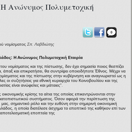
 Η Ανώνυμος Πολυμετοχική
0
ού νομίσματος
Σπ. Λαβδιώτης
λάδος: Η Ανώνυμος Πολυμετοχική Εταιρία
του νομίσματος και της πίστωσης, δεν έχει σημασία ποιος θεσπίζει
, άπαξ και επικρατήσει, θα συντρίψει οποιοδήποτε Έθνος. Μέχρι να
νομίσματος και της πίστωσης στην κυβέρνηση και αναγνωριστεί ως η
λες οι συζητήσεις για εθνική κυριαρχία του Κοινοβουλίου και της
ατίας είναι ανώφελες και μάταιες”.
ικονομικής κρίσης τα αίτια της οποίας επικεντρώνονται στην
ματοπιστωτικού συστήματος. Όσον αφορά την περίπτωση της
μας, σημαντικό ρόλο και την ευθύνη στην σημερινή οικονομική
λλάδος, η οποία διατέλεσε άσχημα το εποπτικό της καθήκον επί των
αναποτελεσματική εποπτεία της