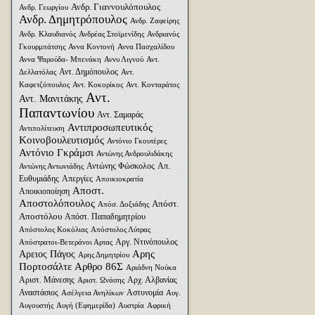
Ανδρ. Γιαννουλόπουλος
Ανδρ. Γεωργίου
Ανδρ. Δημητρόπουλος
Ανδρ. Ζαφείρης
Ανδρ. Κλαυδιανός
Ανδρέας Στοϊμενίδης
Ανδριανός
Γκουρμπάτσης
Αννα Κοντονή
Αννα Πασχαλίδου
Αννα Ψαρούδα- Μπενάκη
Αννυ Λιγνού
Αντ.
Αντ. Δημόπουλος
Δελλατόλας
Αντ.
Καφετζόπουλος
Αντ. Κοκορίκος
Αντ. Κονταράτος
Αντ.
Αντ. Μανιτάκης
Παπαντωνίου
Αντ. Σαμαράς
Αντιπροσωπευτικός
Αντιπολίτευση
Κοινοβουλευτισμός
Αντόνιο Γκουτέρες
Αντόνιο Γκράμσι
Αντώνης Ανδρουλιδάκης
Αντώνης Φώσκολος
Απ.
Αντώνης Αντωνιάδης
Ευθυμιάδης
Απεργίες
Αποικιοκρατία
Αποστ.
Αποικιοποίηση
Αποστολόπουλος
Απόστ.
Απόσ. Δοξιάδης
Αποστόλου
Απόστ. Παπαδημητρίου
Απόστολος Κοκόλιας
Απόστολος Λύτρας
Αργ. Ντινόπουλος
Απόστρατοι-Βετεράνοι Αρτας
Αρης
Αρειος Πάγος
Αρης Δημητρίου
Πορτοσάλτε
Αρθρο 86Σ
Αριάδνη Nούκα
Αριστ. Μάνεσης
Αρχ. Αλβανίας
Αριστ. Ωνάσης
Αναστάσιος
Αστυνομία
Ασέλγεια Ανηλίκων
Αυγ.
Αυγουστής
Αυγή (Εφημερίδα)
Αυστρία
Αφρική