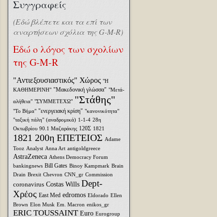
Συγγραφείς
(Εδώ βλέπετε και τα επί των
αναρτήσεων σχόλια της G-M-R)
Εδώ ο λόγος των σχολίων
της G-M-R
"Αντιεξουσιαστικός" Χώρος
"Η
"Μακεδονική γλώσσα"
ΚΑΘΗΜΕΡΙΝΗ"
"Μετά-
"Στάθης"
αλήθεια"
"ΣΥΜΜΕΤΕΧΩ"
"ενεργειακή κρίση"
"Το Βήμα"
"κανονικότητα"
"ταξική πάλη"
(αναδρομικά)
1-1-4
28η
120Σ
Οκτωβρίου
90.1 Μαζαράκης
1821
1821 200η ΕΠΕΤΕΙΟΣ
Adame
Tooz
Analyst
Anna Art
antigoldgreece
AstraZeneca
Athens Democracy Forum
Bill Gates
bankingnews
Binoy Kampmark
Brain
Drain
Brexit
Chevron
CNN_gr
Commission
Dept-
coronavirus
Costas Wills
Χρέος
edromos
East Med
Eldorado
Ellen
Brown
Elon Musk
Em. Macron
enikos_gr
ERIC TOUSSAINT
Euro
Eurogroup