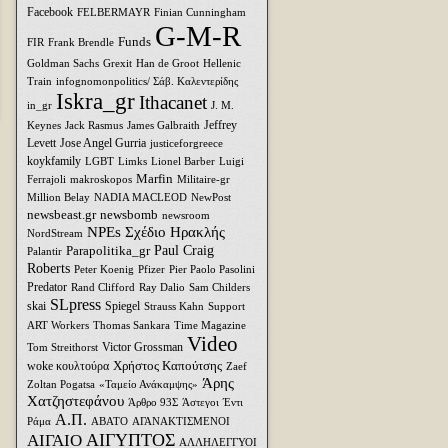
Facebook
FELBERMAYR
Finian Cunningham
G-M-R
Funds
FIR
Frank Brendle
Goldman Sachs
Grexit
Han de Groot
Hellenic
Train
infognomonpolitics/ Σάβ. Καλεντερίδης
Iskra_gr
Ithacanet
in_gr
J. M.
Jeffrey
Keynes
Jack Rasmus
James Galbraith
Levett
Jose Angel Gurria
justiceforgreece
koykfamily
LGBT
Limks
Lionel Barber
Luigi
Marfin
Ferrajoli
makroskopos
Militaire-gr
Million Belay
NADIA MACLEOD
NewPost
newsbeast.gr
newsbomb
newsroom
NPEs Σχέδιο Ηρακλής
NordStream
Parapolitika_gr
Paul Craig
Palantir
Roberts
Peter Koenig
Pfizer
Pier Paolo Pasolini
Predator
Rand Clifford
Ray Dalio
Sam Childers
SLpress
skai
Spiegel
Strauss Kahn
Support
ART Workers
Thomas Sankara
Time Magazine
Video
Victor Grossman
Tom Streithorst
Xρήστος Καπούτσης
woke κουλτούρα
Zaef
Άρης
Zoltan Pogatsa
«Ταμείο Ανάκαμψης»
Χατζηστεφάνου
Άρθρο 93Σ
Άστεγοι
Έντι
Α.Π.
Ράμα
ΑΒΑΤΟ
ΑΓΑΝΑΚΤΙΣΜΕΝΟΙ
ΑΙΓΥΠΤΟΣ
ΑΙΓΑΙΟ
ΑΛΛΗΛΕΓΓΥΟΙ