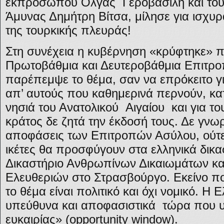
εκπροσώπου Όλγας Γεροβασίλη και το
Άμυνας Δημήτρη Βίτσα, μίλησε για ισχυρ
της τουρκικής πλευράς!
Στη συνέχεια η κυβέρνηση «κρύφτηκε» 
Πρωτοβάθμια και Δευτεροβάθμια Επιτροπ
παρέπεμψε το θέμα, σαν να επρόκειτο γ
απ’ αυτούς που καθημερινά περνούν, κα
νησιά του Ανατολικού Αιγαίου και για τ
κράτος δε ζητά την έκδοσή τους. Δε γνω
αποφάσεις των Επιτροπών Ασύλου, ούτε 
ικέτες θα προσφύγουν στα ελληνικά δικ
Δικαστήριο Ανθρωπίνων Δικαιωμάτων κ
Ελευθεριών στο Στρασβούργο. Εκείνο που 
το θέμα είναι πολιτικό και όχι νομικό. Η
υπεύθυνα και αποφασιστικά τώρα που 
ευκαιρίας» (opportunity window).