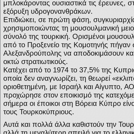
μπλοκάροντας ουσιαστικά τις έρευνες, στ
εξόρυξη υδρογονανθράκων.
Επιδιώκει, σε πρώτη φάση, συγκυριαρχί
χρησιμοποιώντας τη μουσουλμανική μειο
σύνολό της τουρκική. Ορισμένοι μουσου
από το Προξενείο της Κομοτηνής πήγαν σ
Αλεξανδρούπολης να αποδοκιμάσουν και
οκτώ στρατιωτικούς.
Κατέχει από το 1974 το 37,5% της Κυπρι
οποία δεν αναγνωρίζει, τη θεωρεί «εκλιπ
οριοθετημένη, με Ισραήλ και Αίγυπτο, Α
προχώρησε στον εποικισμό της κατεχόμε
σήμερα οι έποικοι στη Βόρεια Κύπρο είν
τους Τουρκοκύπριους.
Αυτά και πολλά άλλα καθιστούν την Τουρκ
αλλά τη μεγαλύτερη απειλή για το ελληνι