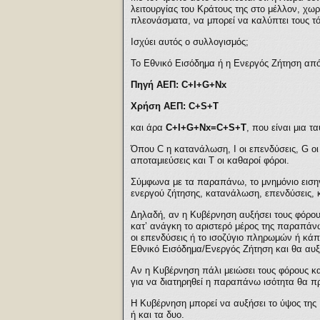
λειτουργίας του Κράτους της στο μέλλον, χωρ
πλεονάσματα, να μπορεί να καλύπτει τους τ
Ισχύει αυτός ο συλλογισμός;
Το Εθνικό Εισόδημα ή η Ενεργός Ζήτηση από 
Πηγή ΑΕΠ: C+I+G+Nx
Χρήση ΑΕΠ: C+S+T
και άρα
C+I+G+Nx=C+S+T
, που είναι μια τ
Όπου C η κατανάλωση, Ι οι επενδύσεις, G οι
αποταμιεύσεις και Τ οι καθαροί φόροι.
Σύμφωνα με τα παραπάνω, το μνημόνιο εισηγ
ενεργού ζήτησης, κατανάλωση, επενδύσεις, 
Δηλαδή, αν η Κυβέρνηση αυξήσει τους φόρους
κατ’ ανάγκη το αριστερό μέρος της παραπάνω
οι επενδύσεις ή το ισοζύγιο πληρωμών ή κάπ
Εθνικό Εισόδημα/Ενεργός Ζήτηση και θα αυξη
Αν η Κυβέρνηση πάλι μειώσει τους φόρους κα
για να διατηρηθεί η παραπάνω ισότητα θα πρ
Η Κυβέρνηση μπορεί να αυξήσει το ύψος της
ή και τα δυο.