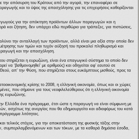
ε την απόσυρση του Κράτους από την αγορά, την επαναφέρει σε
 παραγωγής και το ύψος της απασχόλησης για τις επιχειρήσεις καθορίζονται
ραγωγούς για την απόκτηση προϊόντων άλλων παραγωγών και η
ά και ζήτηση, δεν υπάρχει εδώ περιθώριο για τράπεζες, για πιστώσεις,
κολύνει την ανταλλαγή των προϊόντων, αλλά είναι μια αξία στην οποία δεν
 μέτρησης των τιμών και τυχόν αύξησή του προκαλεί πληθωρισμό και
παραγωγή και την απασχόληση.
ου στηρίζεται η ευρωζώνη, είναι ένα επαγωγικό σύστημα το οποίο δεν
ρεί να ‘βαθμονομηθεί’ με αριθμούς) και οδηγείται αφ’ εαυτού σε
 Θεού, απ’ την Φύση, που στηρίζεται στους ευκάμπτους μισθούς, προς τα
οοικονομικής κρίσης το 2008, η ελληνική οικονομία, όπως και οι χώρες
νες, που σήμαινε για τους νεοφιλελεύθερους ότι η ελληνική οικονομία
της ευρωζώνης.
την Ελλάδα ένα πρόγραμμα, έτσι ώστε η παραγωγή να είναι σύμφωνη με
ών, ασχέτως της ανεργίας που θα εδημιουργείτο και αδιαφόρως του κατά
 πρόγραμμα λιτότητας.
 τελικός στόχος, για την αποκατάσταση της φυσικής τάξης στην
ών, συμπεριλαμβανόμενων και των τόκων, με τα καθαρά δημόσια έσοδα,