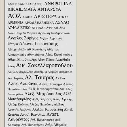
ΑΝΘΡΩΠΙΝΑ
ΑΜΕΡΙΚΑΝΙΚΕΣ ΒΑΣΕΙΣ
ΔΙΚΑΙΩΜΑΤΑ
ΑΝΤΑΡΣΥΑ
ΑΟΖ
ΑΡΙΣΤΕΡΑ
ΑΡΔΗΝ
ΑΡΚΑΣ
ΑΣΥΛΟ
ΑΡΜΕΝΙΑ
ΑΡΧΑΙΑ ΕΛΛΗΝΙΚΑ
ΑΣΦΑΛΙΣΤΙΚΟ
ΑΤΤΙΛΑΣ
ΑΦΡΙΚΗ
Αγία
Σοφία
Αγγελα Μέρκελ
Αγγελική Χατζηιωάννου
Αγγελος Συρίγος
Αγροτικό
Αγγλία
Αδωνις Γεωργιάδης
Ζήτημα
Αζερμπαϊτζάν
Αθ. Κουκάκης
Αθέμιτος
Ανταγωνισμός
Αθαν. Διάκος
Αθαν. Κωτσόπουλος
Αθαν. Μπούνταλης
Αθαν. Πέτσα
Αιγιαλίτιδα
Αικ. Σακελλαροπούλου
Ζώνη
Αιμίλιος Αυγουλέας
Ακαδημία Αθηνών
Ακρόπολη
Αλ. Τσίπρας
Αλ. Τάρκας
Αλ Σίσι
Αλέκ. Αλαβάνος
Αλέκα Παπαρήγα
Αλέκος
Αλέξ. Κουτσομητόπουλος
Παπαδόπουλος
Αλέξ.
Αλέξ. Μητρόπουλος
Αλέξ.
Λυκουρέζος
Μουτζουρίδης
Αλέξ. Χρύσης
Αλέξ. Χάχαλης
Αλέξης Κούγιας
Αλέξης Πανούσης
Αλέξιος
Αλεξάν. Κοροξενίδη
Αλβανία
Λεοντής
Αλκιβ.
Αναστ.
Ανασ. Κώνστας
Κεφαλάς
Λαυρέντζος
Ανδ. Βγενόπουλος
Ανδ.
Ανδρ. Αθηναίος
Κοσιάρης
Ανδ. Παπανδρέου