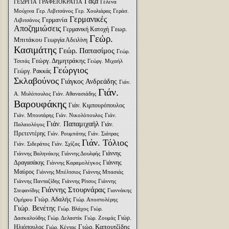
Γάζα
ΓΕΩΡΓΙΑ
ΓΡΑΦΕΙΟΚΡΑΤΙΑ
Γέλενα
Μούχινα
Γερ. Λιβιτσάνος
Γερ. Χουλιάρας
Γεράσ.
Γερμανικές
Γερμανία
Λιβιτσάνος
Αποζημιώσεις
Γεωρ.
Γερμανική Κατοχή
Γεώρ.
Μπιτάκου
Γεωργία Αδειλίνη
Κασιμάτης
Γεώρ. Παπασίμος
Γεώρ.
Γεώργ. Δημητράκης
Τσιπάς
Γεώργ. Μιχαήλ
Γεώργιος
Γεώργ. Ρακκάς
Σκλαβούνος
Γιάγκος Ανδρεάδης
Γιάν.
Γιάν.
Α. Μυλόπουλος
Γιάν. Αθανασιάδης
Βαρουφάκης
Γιάν. Κιμπουρόπουλος
Γιάν. Μπουτάρης
Γιάν. Νικολόπουλος
Γιάν.
Γιάν. Παπαμιχαήλ
Γιάν.
Παλαιολόγος
Πρετεντέρης
Γιάν. Ρουμπάτης
Γιάν. Σιάτρας
Γιάν. Τόλιος
Γιάν. Σιδεράτος
Γιάν. Σχίζας
Γιάννης
Γιάννης Βαληνάκης
Γιάννης Δουλφής
Δραγασάκης
Γιάννης
Γιάννης Καραμολέγκος
Μαύρος
Γιάννης Μπέλτσιος
Γιάννης Μπασιάς
Γιάννης Πανταζίδης
Γιάννης Ρίτσος
Γιάννης
Γιάννης Στουρνάρας
Στεφανίδης
Γιαννάκης
Γιώρ. Αδαλής
Ομήρου
Γιώρ. Αποστολέρης
Γιώρ. Βενέτης
Γιώρ. Βλάχος
Γιώρ.
Γιώρ.
Δασκαλούδης
Γιώρ. Δελαστίκ
Γιώρ. Ζουμάς
Γιώρ. Καπουτζίδης
Ηλιόπουλος
Γιώρ. Κέντας