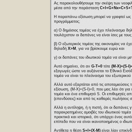
Ας παρακολουθήσουμε την σκέψη των νεοφιλελ
μέσα από την παράσταση
C+I+G+Nx=C+S+
Η παραπάνω εξίσωση μπορεί να γραφτεί ως 
προγράμματος;
α) Ο δημόσιος τομέας να έχει πλεόνασμα δηλ
τουλάχιστον οι δαπάνες να είναι ίσες με το
β) Ο εξωτερικός τομέας της οικονομίας να έχ
δηλαδή
Χ>Μ
, για να βρίσκουμε ευρώ και
γ) οι δαπάνες του ιδιωτικού τομέα να είναι μ
Αυτό σημαίνει, ότι αν
G-T=0
τότε
(Μ-Χ)+(S-I)
εξαγωγές ώστε να αυξάνεται το Εθνικό Εισόδ
τομέα να είναι το πλεόνασμα του εξωτερικού
Αλλά αυτό εξαρτάται από τις αποταμιεύσεις 
εξίσωση, (Μ-Χ)+(S-I)=0, που μας λέει ότι γ
τομέα και ένα επιθυμητό S. Οι επιθυμητές απ
(επενδύσεις) και από τις καθαρές πωλήσεις σ
Αλλά η αντίληψη, ή η πιστή, ότι οι δαπάνες 
παρακρατημένες αμοιβές του ιδιωτικού τομέα α
πρακτικά και ιστορικά, ότι υπάρχει ένας αυ
επίπεδο που να είναι ικανοποιημένος ο ιδιω
Αντίθετα η θέση
S=I+(X-M)
είναι λίαν επικίνδ