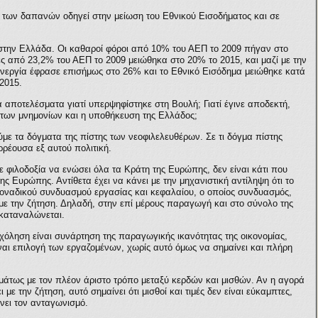
των δαπανών οδηγεί στην μείωση του Εθνικού Εισοδήματος και σε
στην Ελλάδα. Οι καθαροί φόροι από 10% του ΑΕΠ το 2009 πήγαν στο
ς από 23,2% του ΑΕΠ το 2009 μειώθηκα στο 20% το 2015, και μαζί με την
νεργία έφρασε επισήμως στο 26% και το Εθνικό Εισόδημα μειώθηκε κατά
2015.
α αποτελέσματα γιατί υπερψηφίστηκε στη Βουλή; Γιατί έγινε αποδεκτή,
 των μνημονίων και η υποθήκευση της Ελλάδος;
ύμε τα δόγματα της πίστης των νεοφιλελευθέρων. Σε τι δόγμα πίστης
ρρέουσα εξ αυτού πολιτική.
 φιλοδοξία να ενώσει όλα τα Κράτη της Ευρώπης, δεν είναι κάτι που
ς Ευρώπης. Αντίθετα έχει να κάνει με την μηχανιστική αντίληψη ότι το
οναδικού συνδυασμού εργασίας και κεφαλαίου, ο οποίος συνδυασμός,
 με την ζήτηση. Δηλαδή, στην επί μέρους παραγωγή και στο σύνολο της
 καταναλώνεται.
χόληση είναι συνάρτηση της παραγωγικής ικανότητας της οικονομίας,
ναι επιλογή των εργαζομένων, χωρίς αυτό όμως να σημαίνει και πλήρη
μάτως με τον πλέον άριστο τρόπο μεταξύ κερδών και μισθών. Αν η αγορά
με την ζήτηση, αυτό σημαίνει ότι μισθοί και τιμές δεν είναι εύκαμπτες,
ει τον ανταγωνισμό.