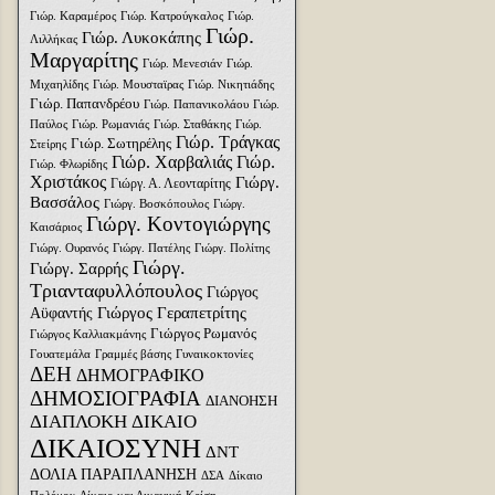
Γιώρ. Καραμέρος
Γιώρ. Κατρούγκαλος
Γιώρ.
Γιώρ.
Γιώρ. Λυκοκάπης
Λιλλήκας
Μαργαρίτης
Γιώρ. Μενεσιάν
Γιώρ.
Μιχαηλίδης
Γιώρ. Μουσταϊρας
Γιώρ. Νικητιάδης
Γιώρ. Παπανδρέου
Γιώρ. Παπανικολάου
Γιώρ.
Παύλος
Γιώρ. Ρωμανιάς
Γιώρ. Σταθάκης
Γιώρ.
Γιώρ. Τράγκας
Γιώρ. Σωτηρέλης
Στείρης
Γιώρ. Χαρβαλιάς
Γιώρ.
Γιώρ. Φλωρίδης
Χριστάκος
Γιώργ.
Γιώργ. Α. Λεονταρίτης
Βασσάλος
Γιώργ. Βοσκόπουλος
Γιώργ.
Γιώργ. Κοντογιώργης
Καισάριος
Γιώργ. Ουρανός
Γιώργ. Πατέλης
Γιώργ. Πολίτης
Γιώργ.
Γιώργ. Σαρρής
Τριανταφυλλόπουλος
Γιώργος
Γιώργος Γεραπετρίτης
Αϋφαντής
Γιώργος Ρωμανός
Γιώργος Καλλιακμάνης
Γουατεμάλα
Γραμμές βάσης
Γυναικοκτονίες
ΔΕΗ
ΔΗΜΟΓΡΑΦΙΚΟ
ΔΗΜΟΣΙΟΓΡΑΦΙΑ
ΔΙΑΝΟΗΣΗ
ΔΙΑΠΛΟΚΗ
ΔΙΚΑΙΟ
ΔΙΚΑΙΟΣΥΝΗ
ΔΝΤ
ΔΟΛΙΑ ΠΑΡΑΠΛΑΝΗΣΗ
ΔΣΑ
Δίκαιο