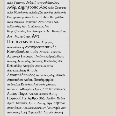
Ανδρ. Γιαννουλόπουλος
Ανδρ. Γεωργίου
Ανδρ. Δημητρόπουλος
Ανδρ. Ζαφείρης
Ανδρ. Κλαυδιανός
Ανδρέας Στοϊμενίδης
Ανδριανός
Γκουρμπάτσης
Αννα Κοντονή
Αννα Πασχαλίδου
Αννα Ψαρούδα- Μπενάκη
Αννυ Λιγνού
Αντ.
Αντ. Δημόπουλος
Δελλατόλας
Αντ.
Καφετζόπουλος
Αντ. Κοκορίκος
Αντ. Κονταράτος
Αντ.
Αντ. Μανιτάκης
Παπαντωνίου
Αντ. Σαμαράς
Αντιπροσωπευτικός
Αντιπολίτευση
Κοινοβουλευτισμός
Αντόνιο Γκουτέρες
Αντόνιο Γκράμσι
Αντώνης Ανδρουλιδάκης
Αντώνης Φώσκολος
Απ.
Αντώνης Αντωνιάδης
Ευθυμιάδης
Απεργίες
Αποικιοκρατία
Αποστ.
Αποικιοποίηση
Αποστολόπουλος
Απόστ.
Απόσ. Δοξιάδης
Αποστόλου
Απόστ. Παπαδημητρίου
Απόστολος Κοκόλιας
Απόστολος Λύτρας
Αργ. Ντινόπουλος
Απόστρατοι-Βετεράνοι Αρτας
Αρης
Αρειος Πάγος
Αρης Δημητρίου
Πορτοσάλτε
Αρθρο 86Σ
Αριάδνη Nούκα
Αριστ. Μάνεσης
Αρχ. Αλβανίας
Αριστ. Ωνάσης
Αναστάσιος
Αστυνομία
Ασέλγεια Ανηλίκων
Αυγ.
Αυγουστής
Αυγή (Εφημερίδα)
Αυστρία
Αφρική