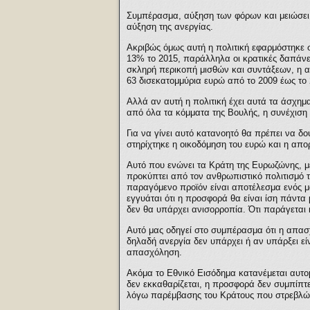
Συμπέρασμα, αύξηση των φόρων και μειώσει 
αύξηση της ανεργίας.
Ακριβώς όμως αυτή η πολιτική εφαρμόστηκε 
13% το 2015, παράλληλα οι κρατικές δαπάνε
σκληρή περικοπή μισθών και συντάξεων, η α
63 δισεκατομμύρια ευρώ από το 2009 έως το 
Αλλά αν αυτή η πολιτική έχει αυτά τα άσχημ
από όλα τα κόμματα της Βουλής, η συνέχιση
Για να γίνει αυτό κατανοητό θα πρέπει να δο
στηρίχτηκε η οικοδόμηση του ευρώ και η απο
Αυτό που ενώνει τα Κράτη της Ευρωζώνης, με
προκύπτει από τον ανθρωπιστικό πολιτισμό τη
παραγόμενο προϊόν είναι αποτέλεσμα ενός μ
εγγυάται ότι η προσφορά θα είναι ίση πάντα
δεν θα υπάρχει ανισορροπία. Ότι παράγεται
Αυτό μας οδηγεί στο συμπέρασμα ότι η απασ
δηλαδή ανεργία δεν υπάρχει ή αν υπάρξει εί
απασχόληση.
Ακόμα το Εθνικό Εισόδημα κατανέμεται αυτο
δεν εκκαθαρίζεται, η προσφορά δεν συμπίπτει 
λόγω παρέμβασης του Κράτους που στρεβλών