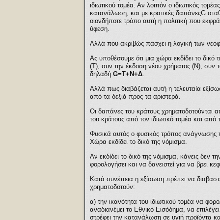
ιδιωτικού τομέα. Αν λοιπόν ο ιδιωτικός τομέ
κατανάλωση, και με κρατικές δαπάνεςG σταθε
οιονδήποτε τρόπο αυτή η πολιτική που εκφρά
ύφεση.
Αλλά που ακριβώς πάσχει η λογική των νεο
Ας υποθέσουμε ότι μια χώρα εκδίδει το δικό 
(Τ), συν την έκδοση νέου χρήματος (Ν), συν
δηλαδή
G=Τ+Ν+Δ
.
Αλλά πως διαβάζεται αυτή η τελευταία εξίσω
από τα δεξιά προς τα αριστερά.
Οι δαπάνες του κράτους χρηματοδοτούνται απ
του κράτους από τον ιδιωτικό τομέα και από 
Φυσικά αυτός ο φυσικός τρόπος ανάγνωσης τη
Χώρα εκδίδει το δικό της νόμισμα.
Αν εκδίδει το δικό της νόμισμα, κάνεις δεν 
φορολογήσει και να δανειστεί για να βρει κε
Κατά συνέπεια η εξίσωση πρέπει να διαβαστε
χρηματοδοτούν:
α) την ικανότητα του ιδιωτικού τομέα να φορο
αναδιανέμει το Εθνικό Εισόδημα, να επιλέγει
στρέφει την κατανάλωση σε υγιή προϊόντα κα