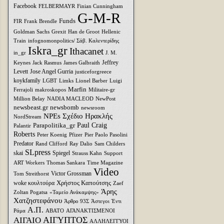
Facebook
FELBERMAYR
Finian Cunningham
G-M-R
Funds
FIR
Frank Brendle
Goldman Sachs
Grexit
Han de Groot
Hellenic
Train
infognomonpolitics/ Σάβ. Καλεντερίδης
Iskra_gr
Ithacanet
in_gr
J. M.
Jeffrey
Keynes
Jack Rasmus
James Galbraith
Levett
Jose Angel Gurria
justiceforgreece
koykfamily
LGBT
Limks
Lionel Barber
Luigi
Marfin
Ferrajoli
makroskopos
Militaire-gr
Million Belay
NADIA MACLEOD
NewPost
newsbeast.gr
newsbomb
newsroom
NPEs Σχέδιο Ηρακλής
NordStream
Parapolitika_gr
Paul Craig
Palantir
Roberts
Peter Koenig
Pfizer
Pier Paolo Pasolini
Predator
Rand Clifford
Ray Dalio
Sam Childers
SLpress
skai
Spiegel
Strauss Kahn
Support
ART Workers
Thomas Sankara
Time Magazine
Video
Victor Grossman
Tom Streithorst
Xρήστος Καπούτσης
woke κουλτούρα
Zaef
Άρης
Zoltan Pogatsa
«Ταμείο Ανάκαμψης»
Χατζηστεφάνου
Άρθρο 93Σ
Άστεγοι
Έντι
Α.Π.
Ράμα
ΑΒΑΤΟ
ΑΓΑΝΑΚΤΙΣΜΕΝΟΙ
ΑΙΓΥΠΤΟΣ
ΑΙΓΑΙΟ
ΑΛΛΗΛΕΓΓΥΟΙ