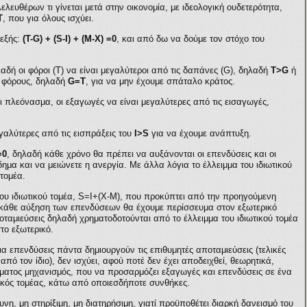
ευθέρων τι γίνεται μετά στην οικονομία, με ιδεολογική ουδετερότητα,
T
, που για όλους ισχύει.
εξής:
(T-G) + (S-I) + (M-X) =0
, και από δω να δούμε τον στόχο του
αδή οι φόροι (Τ) να είναι μεγαλύτεροι από τις δαπάνες (G), δηλαδή
Τ>G
ή
υς φόρους, δηλαδή
G=T
, για να μην έχουμε σπάταλο κράτος.
ει πλεόνασμα, οι εξαγωγές να είναι μεγαλύτερες από τις εισαγωγές,
εγαλύτερες από τις εισπράξεις του
I>S
για να έχουμε ανάπτυξη.
=0
, δηλαδή κάθε χρόνο θα πρέπει να αυξάνονται οι επενδύσεις και οι
ημα και να μειώνετε η ανεργία. Με άλλα λόγια το έλλειμμα του ιδιωτικού
 τομέα.
του ιδιωτικού τομέα, S=I+(X-M), που προκύπτει από την προηγούμενη
ια κάθε αύξηση των επενδύσεων θα έχουμε περίσσευμα στον εξωτερικό
οταμιεύσεις δηλαδή χρηματοδοτούνται από το έλλειμμα του ιδιωτικού τομέα
το εξωτερικό.
για επενδύσεις πάντα δημιουργούν τις επιθυμητές αποταμιεύσεις (τελικές
πό τον ίδιο), δεν ισχύει, αφού ποτέ δεν έχει αποδειχθεί, θεωρητικά,
τόματος μηχανισμός, που να προσαρμόζει εξαγωγές και επενδύσεις σε ένα
τικός τομέας, κάτω από οποιεσδήποτε συνθήκες.
υνη, μη στηρίξιμη, μη διατηρήσιμη, γιατί προϋποθέτει διαρκή δανεισμό του