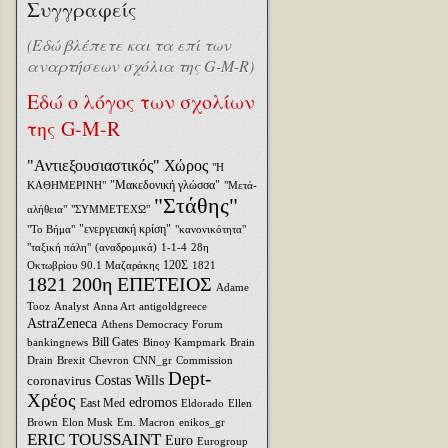
Συγγραφείς
(Εδώ βλέπετε και τα επί των
αναρτήσεων σχόλια της G-M-R)
Εδώ ο λόγος των σχολίων
της G-M-R
"Αντιεξουσιαστικός" Χώρος
"Η
"Μακεδονική γλώσσα"
ΚΑΘΗΜΕΡΙΝΗ"
"Μετά-
"Στάθης"
αλήθεια"
"ΣΥΜΜΕΤΕΧΩ"
"ενεργειακή κρίση"
"Το Βήμα"
"κανονικότητα"
"ταξική πάλη"
(αναδρομικά)
1-1-4
28η
120Σ
Οκτωβρίου
90.1 Μαζαράκης
1821
1821 200η ΕΠΕΤΕΙΟΣ
Adame
Tooz
Analyst
Anna Art
antigoldgreece
AstraZeneca
Athens Democracy Forum
Bill Gates
bankingnews
Binoy Kampmark
Brain
Drain
Brexit
Chevron
CNN_gr
Commission
Dept-
coronavirus
Costas Wills
Χρέος
edromos
East Med
Eldorado
Ellen
Brown
Elon Musk
Em. Macron
enikos_gr
ERIC TOUSSAINT
Euro
Eurogroup