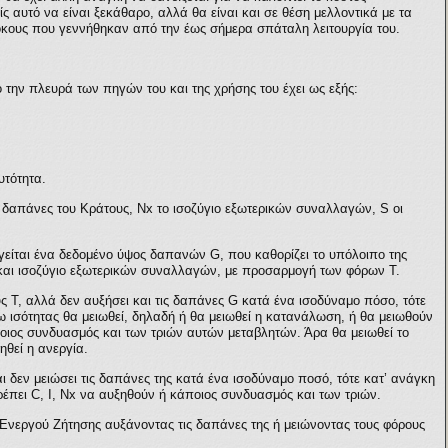
ίς αυτό να είναι ξεκάθαρο, αλλά θα είναι και σε θέση μελλοντικά με τα
όκους που γεννήθηκαν από την έως σήμερα σπάταλη λειτουργία του.
την πλευρά των πηγών του και της χρήσης του έχει ως εξής:
αυτότητα.
 δαπάνες του Κράτους, Νx το ισοζύγιο εξωτερικών συναλλαγών, S οι
είται ένα δεδομένο ύψος δαπανών G, που καθορίζει το υπόλοιπο της
και ισοζύγιο εξωτερικών συναλλαγών, με προσαρμογή των φόρων T.
 Τ, αλλά δεν αυξήσει και τις δαπάνες G κατά ένα ισοδύναμο πόσο, τότε
 ισότητας θα μειωθεί, δηλαδή ή θα μειωθεί η κατανάλωση, ή θα μειωθούν
οιος συνδυασμός και των τριών αυτών μεταβλητών. Άρα θα μειωθεί το
θεί η ανεργία.
ι δεν μειώσει τις δαπάνες της κατά ένα ισοδύναμο ποσό, τότε κατ’ ανάγκη
έπει C, I, Nx να αυξηθούν ή κάποιος συνδυασμός και των τριών.
 Ενεργού Ζήτησης αυξάνοντας τις δαπάνες της ή μειώνοντας τους φόρους