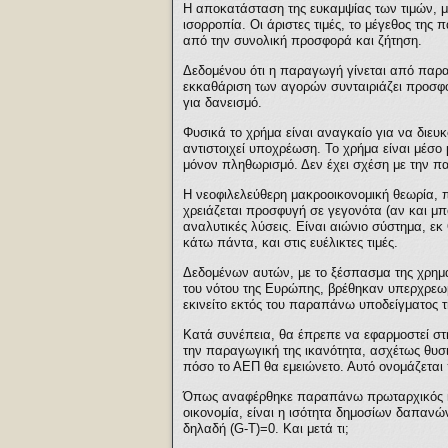
Η αποκατάσταση της ευκαμψίας των τιμών, μ
ισορροπία. Οι άριστες τιμές, το μέγεθος της
από την συνολική προσφορά και ζήτηση.
Δεδομένου ότι η παραγωγή γίνεται από πα
εκκαθάριση των αγορών συνταιριάζει προσφορ
για δανεισμό.
Φυσικά το χρήμα είναι αναγκαίο για να διευ
αντιστοιχεί υποχρέωση. Το χρήμα είναι μέσο
μόνον πληθωρισμό. Δεν έχει σχέση με την 
Η νεοφιλελεύθερη μακροοικονομική θεωρία, π
χρειάζεται προσφυγή σε γεγονότα (αν και μπο
αναλυτικές λύσεις. Είναι αιώνιο σύστημα, εκ
κάτω πάντα, και στις ευέλικτες τιμές.
Δεδομένων αυτών, με το ξέσπασμα της χρηματ
του νότου της Ευρώπης, βρέθηκαν υπερχρεωμέ
εκινείτο εκτός του παραπάνω υποδείγματος 
Κατά συνέπεια, θα έπρεπε να εφαρμοστεί σ
την παραγωγική της ικανότητα, ασχέτως θυσι
πόσο το ΑΕΠ θα εμειώνετο. Αυτό ονομάζεται
Όπως αναφέρθηκε παραπάνω πρωταρχικός και
οικονομία, είναι η ισότητα δημοσίων δαπαν
δηλαδή (G-T)=0. Και μετά τι;