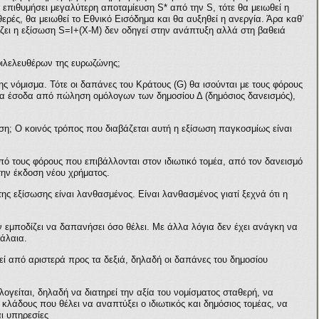
ας επιθυμήσει μεγαλύτερη αποταμίευση S* από την S, τότε θα μειωθεί η
ρές, θα μειωθεί το Εθνικό Εισόδημα και θα αυξηθεί η ανεργία. Άρα καθ’
ζει η εξίσωση S=I+(X-M) δεν οδηγεί στην ανάπτυξη αλλά στη βαθειά
φιλελευθέρων της ευρωζώνης;
της νόμισμα. Τότε οι δαπάνες του Κράτους (G) θα ισούνται με τους φόρους
 τα έσοδα από πώληση ομόλογων των δημοσίου Δ (δημόσιος δανεισμός),
ση; Ο κοινός τρόπος που διαβάζεται αυτή η εξίσωση παγκοσμίως είναι
ό τους φόρους που επιβάλλονται στον ιδιωτικό τομέα, από τον δανεισμό
την έκδοση νέου χρήματος.
ς εξίσωσης είναι λανθασμένος. Είναι λανθασμένος γιατί ξεχνά ότι η
την εμποδίζει να δαπανήσει όσο θέλει. Με άλλα λόγια δεν έχει ανάγκη να
φάλαια.
ί από αριστερά προς τα δεξιά, δηλαδή οι δαπάνες του δημοσίου
λογείται, δηλαδή να διατηρεί την αξία του νομίσματος σταθερή, να
 κλάδους που θέλει να αναπτύξει ο ιδιωτικός και δημόσιος τομέας, να
ι υπηρεσίες