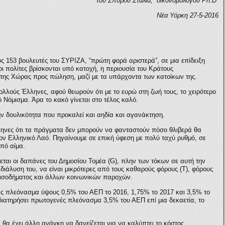
του Σπύρου Στάλια, οικονομολόγου Ph.D
Νέα Υόρκη 27-5-2016
 153 βουλευτές του ΣΥΡΙΖΑ, “πρώτη φορά αριστερά”, σε μια επίδειξη
 πολίτες βρίσκονται υπό κατοχή, η περιουσία του Κράτους
της Χώρας προς πώληση, μαζί με τα υπάρχοντα των κατοίκων της.
 πολλούς Έλληνες, αφού θεωρούν ότι με το ευρώ στη ζωή τους, το χειρότερο
ό Νόμισμα. Άρα το κακό γίνεται στο τέλος καλό.
ην δουλικότητα που προκαλεί και αηδία και αγανάκτηση.
ηνες ότι τα πράγματα δεν μπορούν να φανταστούν πόσο θλιβερά θα
ον Ελληνικό Λαό. Πηγαίνουμε σε επική ύφεση με πολύ ταχύ ρυθμό, σε
πό αίμα.
ται οι δαπάνες του Δημοσίου Τομέα (G), πλην των τόκων σε αυτή την
ιάλυση του, να είναι μικρότερες από τους καθαρούς φόρους (Τ), φόρους
 εισοδήματος και άλλων κοινωνικών παροχών.
ές πλεόνασμα ύψους 0,5% του ΑΕΠ το 2016, 1,75% το 2017 και 3,5% το
διατηρήσει πρωτογενές πλεόνασμα 3,5% του ΑΕΠ επί μια δεκαετία, το
.
 θα έχει άλλη ανάγκη να δανείζεται για να καλύπτει το κόστος