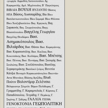
-γεωργία
Αφροδίτη Λατινοπούλου
Αχ.
Καραμανλής
Αχιλ. Μιχόπουλος
Β΄ Παγκόσμιος
ΒΟΥΛΗ
ΒΙΒΛΙΑ
ΒΥΖΑΝΤΙΟ
Βάσεις
Βάσος Λυσσαρίδης
Βία
ΗΠΑ
Βίκυ
Βασιλαντωνοπούλου
Βίκυ Σαμαρά
Βίκυ Φλέσσα
Βαγ.
Βίκυ Χατζηβασιλείου
Βαγ. Κρητικός
Σαρακινός
Βαγ. Στεργιόπουλος
Βαγγ.
Βαγγέλης Γεωργίου
Βλασσόπουλου
Βασ.
Βαγγέλης Θεοδώρου
Βασ.
Ασημακόπουλος
Βιλιάρδος
Βασ. Θάνου
Βασ. Καραγιάννης
Βασ. Καραποστόλης
Βασ. Κικίλιας
Βασ.
Βασ. Μπέτσης
Κοκοτσάκης
Βασ. Κολλάρος
Βασ. Σκουρής
Βασ. Πέππας
Βασ. Πεντάρης
Βασ.
Βασ. Στοϊλόπουλος
Βασίλης
Σουλιώτης
Σεραφειμάκης
Βενετία
Βασιλικό ζεύγος
Κάτζια
Βενιαμίν Καρακωστάνογλου
Βικεντία-
Βλαδ.
Αννα Μπενάκη
Βλάσης Αγτζίδης
Βολοντίμιρ Ζελένσκι
Πούτιν
Γ.
Βόλφγκανγκ Σόιμπλε
Βύρων Πολύδωρας
Γ. Καραμπελιάς
Γραμματίδης
Γ.
Γ. Κύρτσος
Παπαδόπουλος- Τετράδης
Γ. Περάκης
Γ.
ΓΑΛΛΙΑ
Σαχίνης
Γ. Σιδέρης
ΓΕΕΘΑ
ΓΕΩΠΟΛΙΤΙΚΗ
ΓΕΝΟΚΤΟΝΙΑ