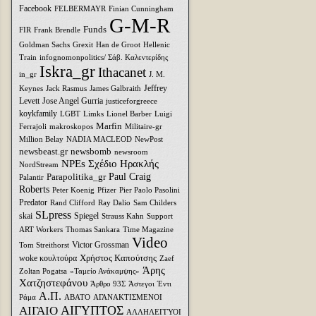
Facebook
FELBERMAYR
Finian Cunningham
G-M-R
Funds
FIR
Frank Brendle
Goldman Sachs
Grexit
Han de Groot
Hellenic
Train
infognomonpolitics/ Σάβ. Καλεντερίδης
Iskra_gr
Ithacanet
in_gr
J. M.
Jeffrey
Keynes
Jack Rasmus
James Galbraith
Levett
Jose Angel Gurria
justiceforgreece
koykfamily
LGBT
Limks
Lionel Barber
Luigi
Marfin
Ferrajoli
makroskopos
Militaire-gr
Million Belay
NADIA MACLEOD
NewPost
newsbeast.gr
newsbomb
newsroom
NPEs Σχέδιο Ηρακλής
NordStream
Parapolitika_gr
Paul Craig
Palantir
Roberts
Peter Koenig
Pfizer
Pier Paolo Pasolini
Predator
Rand Clifford
Ray Dalio
Sam Childers
SLpress
skai
Spiegel
Strauss Kahn
Support
ART Workers
Thomas Sankara
Time Magazine
Video
Victor Grossman
Tom Streithorst
Xρήστος Καπούτσης
woke κουλτούρα
Zaef
Άρης
Zoltan Pogatsa
«Ταμείο Ανάκαμψης»
Χατζηστεφάνου
Άρθρο 93Σ
Άστεγοι
Έντι
Α.Π.
Ράμα
ΑΒΑΤΟ
ΑΓΑΝΑΚΤΙΣΜΕΝΟΙ
ΑΙΓΥΠΤΟΣ
ΑΙΓΑΙΟ
ΑΛΛΗΛΕΓΓΥΟΙ