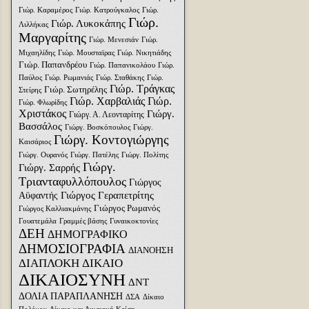
Γιώρ. Καραμέρος
Γιώρ. Κατρούγκαλος
Γιώρ.
Γιώρ.
Γιώρ. Λυκοκάπης
Λιλλήκας
Μαργαρίτης
Γιώρ. Μενεσιάν
Γιώρ.
Μιχαηλίδης
Γιώρ. Μουσταϊρας
Γιώρ. Νικητιάδης
Γιώρ. Παπανδρέου
Γιώρ. Παπανικολάου
Γιώρ.
Παύλος
Γιώρ. Ρωμανιάς
Γιώρ. Σταθάκης
Γιώρ.
Γιώρ. Τράγκας
Γιώρ. Σωτηρέλης
Στείρης
Γιώρ. Χαρβαλιάς
Γιώρ.
Γιώρ. Φλωρίδης
Χριστάκος
Γιώργ.
Γιώργ. Α. Λεονταρίτης
Βασσάλος
Γιώργ. Βοσκόπουλος
Γιώργ.
Γιώργ. Κοντογιώργης
Καισάριος
Γιώργ. Ουρανός
Γιώργ. Πατέλης
Γιώργ. Πολίτης
Γιώργ.
Γιώργ. Σαρρής
Τριανταφυλλόπουλος
Γιώργος
Γιώργος Γεραπετρίτης
Αϋφαντής
Γιώργος Ρωμανός
Γιώργος Καλλιακμάνης
Γουατεμάλα
Γραμμές βάσης
Γυναικοκτονίες
ΔΕΗ
ΔΗΜΟΓΡΑΦΙΚΟ
ΔΗΜΟΣΙΟΓΡΑΦΙΑ
ΔΙΑΝΟΗΣΗ
ΔΙΑΠΛΟΚΗ
ΔΙΚΑΙΟ
ΔΙΚΑΙΟΣΥΝΗ
ΔΝΤ
ΔΟΛΙΑ ΠΑΡΑΠΛΑΝΗΣΗ
ΔΣΑ
Δίκαιο