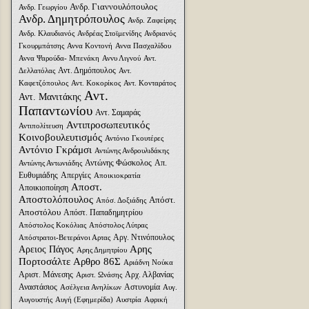
Ανδρ. Γιαννουλόπουλος
Ανδρ. Γεωργίου
Ανδρ. Δημητρόπουλος
Ανδρ. Ζαφείρης
Ανδρ. Κλαυδιανός
Ανδρέας Στοϊμενίδης
Ανδριανός
Γκουρμπάτσης
Αννα Κοντονή
Αννα Πασχαλίδου
Αννα Ψαρούδα- Μπενάκη
Αννυ Λιγνού
Αντ.
Αντ. Δημόπουλος
Δελλατόλας
Αντ.
Καφετζόπουλος
Αντ. Κοκορίκος
Αντ. Κονταράτος
Αντ.
Αντ. Μανιτάκης
Παπαντωνίου
Αντ. Σαμαράς
Αντιπροσωπευτικός
Αντιπολίτευση
Κοινοβουλευτισμός
Αντόνιο Γκουτέρες
Αντόνιο Γκράμσι
Αντώνης Ανδρουλιδάκης
Αντώνης Φώσκολος
Απ.
Αντώνης Αντωνιάδης
Ευθυμιάδης
Απεργίες
Αποικιοκρατία
Αποστ.
Αποικιοποίηση
Αποστολόπουλος
Απόστ.
Απόσ. Δοξιάδης
Αποστόλου
Απόστ. Παπαδημητρίου
Απόστολος Κοκόλιας
Απόστολος Λύτρας
Αργ. Ντινόπουλος
Απόστρατοι-Βετεράνοι Αρτας
Αρης
Αρειος Πάγος
Αρης Δημητρίου
Πορτοσάλτε
Αρθρο 86Σ
Αριάδνη Nούκα
Αριστ. Μάνεσης
Αρχ. Αλβανίας
Αριστ. Ωνάσης
Αναστάσιος
Αστυνομία
Ασέλγεια Ανηλίκων
Αυγ.
Αυγουστής
Αυγή (Εφημερίδα)
Αυστρία
Αφρική