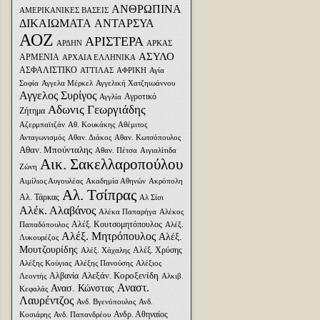
ΑΝΘΡΩΠΙΝΑ
ΑΜΕΡΙΚΑΝΙΚΕΣ ΒΑΣΕΙΣ
ΔΙΚΑΙΩΜΑΤΑ
ΑΝΤΑΡΣΥΑ
ΑΟΖ
ΑΡΙΣΤΕΡΑ
ΑΡΔΗΝ
ΑΡΚΑΣ
ΑΣΥΛΟ
ΑΡΜΕΝΙΑ
ΑΡΧΑΙΑ ΕΛΛΗΝΙΚΑ
ΑΣΦΑΛΙΣΤΙΚΟ
ΑΤΤΙΛΑΣ
ΑΦΡΙΚΗ
Αγία
Σοφία
Αγγελα Μέρκελ
Αγγελική Χατζηιωάννου
Αγγελος Συρίγος
Αγροτικό
Αγγλία
Αδωνις Γεωργιάδης
Ζήτημα
Αζερμπαϊτζάν
Αθ. Κουκάκης
Αθέμιτος
Ανταγωνισμός
Αθαν. Διάκος
Αθαν. Κωτσόπουλος
Αθαν. Μπούνταλης
Αθαν. Πέτσα
Αιγιαλίτιδα
Αικ. Σακελλαροπούλου
Ζώνη
Αιμίλιος Αυγουλέας
Ακαδημία Αθηνών
Ακρόπολη
Αλ. Τσίπρας
Αλ. Τάρκας
Αλ Σίσι
Αλέκ. Αλαβάνος
Αλέκα Παπαρήγα
Αλέκος
Αλέξ. Κουτσομητόπουλος
Παπαδόπουλος
Αλέξ.
Αλέξ. Μητρόπουλος
Αλέξ.
Λυκουρέζος
Μουτζουρίδης
Αλέξ. Χρύσης
Αλέξ. Χάχαλης
Αλέξης Κούγιας
Αλέξης Πανούσης
Αλέξιος
Αλεξάν. Κοροξενίδη
Αλβανία
Λεοντής
Αλκιβ.
Αναστ.
Ανασ. Κώνστας
Κεφαλάς
Λαυρέντζος
Ανδ. Βγενόπουλος
Ανδ.
Ανδρ. Αθηναίος
Κοσιάρης
Ανδ. Παπανδρέου