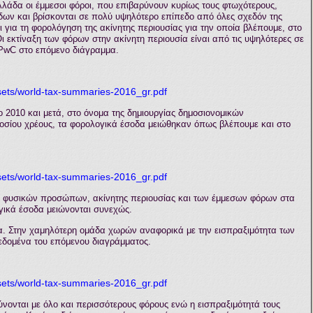
λάδα οι έμμεσοι φόροι, που επιβαρύνουν κυρίως τους φτωχότερους,
ων και βρίσκονται σε πολύ υψηλότερο επίπεδο από όλες σχεδόν της
ι για τη φορολόγηση της ακίνητης περιουσίας για την οποία βλέπουμε, στο
Οι εκτίναξη των φόρων στην ακίνητη περιουσία είναι από τις υψηλότερες σε
 PwC στο επόμενο διάγραμμα.
ssets/world-tax-summaries-2016_gr.pdf
 2010 και μετά, στο όνομα της δημιουργίας δημοσιονομικών
σίου χρέους, τα φορολογικά έσοδα μειώθηκαν όπως βλέπουμε και στο
ssets/world-tax-summaries-2016_gr.pdf
 φυσικών προσώπων, ακίνητης περιουσίας και των έμμεσων φόρων στα
γικά έσοδα μειώνονται συνεχώς.
χα. Στην χαμηλότερη ομάδα χωρών αναφορικά με την εισπραξιμότητα των
εδομένα του επόμενου διαγράμματος.
ssets/world-tax-summaries-2016_gr.pdf
ονται με όλο και περισσότερους φόρους ενώ η εισπραξιμότητά τους