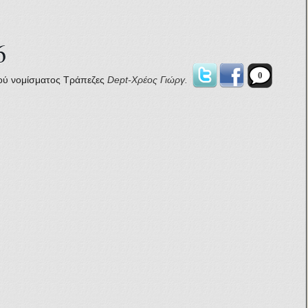
6
0
ού νομίσματος
Τράπεζες
Dept-Χρέος
Γιώργ.