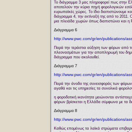
Το διάγραμμα 3 μας πληροφορεί πως στην Ελ
αποτελούν την κύρια πηγή φορολογικών εσόδ
ευρωπαϊκές χώρες. Το ίδιο διαπιστώνουμε κα
διάγραμμα 4, την εκτίναξή της από το 2011. 
μια πλειάδα χωρών όπως διαπιστώνει και η
Διάγραμμα 6
http://www.pwc.com/gr/en/publications/a
Παρά την τεράστια αύξηση των φόρων από το
πλεονασμάτων για την αποπληρωμή του δημο
διάγραμμα που ακολουθεί.
Διάγραμμα 7
http://www.pwc.com/gr/en/publications/a
Παρά την άνοδο της συνεισφοράς των φόρων
αγαθά και τις υπηρεσίες τα συνολικά φορολο
η φοροδοτική ικανότητα μειώνονται αντίστοι
φόρων βρίσκεται η Ελλάδα σύμφωνα με τα δ
Διάγραμμα 8
http://www.pwc.com/gr/en/publications/a
Καθώς επομένως τα λαϊκά στρώματα επιβαρύν