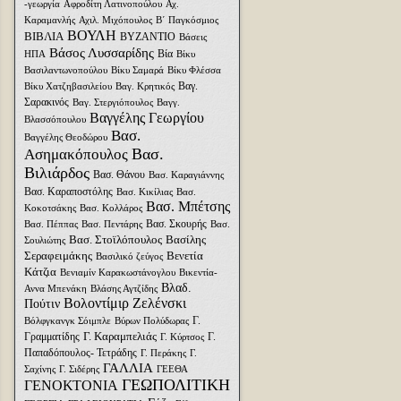
-γεωργία
Αφροδίτη Λατινοπούλου
Αχ.
Καραμανλής
Αχιλ. Μιχόπουλος
Β΄ Παγκόσμιος
ΒΟΥΛΗ
ΒΙΒΛΙΑ
ΒΥΖΑΝΤΙΟ
Βάσεις
Βάσος Λυσσαρίδης
Βία
ΗΠΑ
Βίκυ
Βασιλαντωνοπούλου
Βίκυ Σαμαρά
Βίκυ Φλέσσα
Βαγ.
Βίκυ Χατζηβασιλείου
Βαγ. Κρητικός
Σαρακινός
Βαγ. Στεργιόπουλος
Βαγγ.
Βαγγέλης Γεωργίου
Βλασσόπουλου
Βασ.
Βαγγέλης Θεοδώρου
Βασ.
Ασημακόπουλος
Βιλιάρδος
Βασ. Θάνου
Βασ. Καραγιάννης
Βασ. Καραποστόλης
Βασ. Κικίλιας
Βασ.
Βασ. Μπέτσης
Κοκοτσάκης
Βασ. Κολλάρος
Βασ. Σκουρής
Βασ. Πέππας
Βασ. Πεντάρης
Βασ.
Βασ. Στοϊλόπουλος
Βασίλης
Σουλιώτης
Σεραφειμάκης
Βενετία
Βασιλικό ζεύγος
Κάτζια
Βενιαμίν Καρακωστάνογλου
Βικεντία-
Βλαδ.
Αννα Μπενάκη
Βλάσης Αγτζίδης
Βολοντίμιρ Ζελένσκι
Πούτιν
Γ.
Βόλφγκανγκ Σόιμπλε
Βύρων Πολύδωρας
Γ. Καραμπελιάς
Γραμματίδης
Γ.
Γ. Κύρτσος
Παπαδόπουλος- Τετράδης
Γ. Περάκης
Γ.
ΓΑΛΛΙΑ
Σαχίνης
Γ. Σιδέρης
ΓΕΕΘΑ
ΓΕΩΠΟΛΙΤΙΚΗ
ΓΕΝΟΚΤΟΝΙΑ