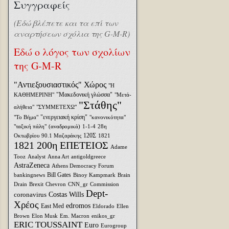
Συγγραφείς
(Εδώ βλέπετε και τα επί των
αναρτήσεων σχόλια της G-M-R)
Εδώ ο λόγος των σχολίων
της G-M-R
"Αντιεξουσιαστικός" Χώρος
"Η
"Μακεδονική γλώσσα"
ΚΑΘΗΜΕΡΙΝΗ"
"Μετά-
"Στάθης"
αλήθεια"
"ΣΥΜΜΕΤΕΧΩ"
"ενεργειακή κρίση"
"Το Βήμα"
"κανονικότητα"
"ταξική πάλη"
(αναδρομικά)
1-1-4
28η
120Σ
Οκτωβρίου
90.1 Μαζαράκης
1821
1821 200η ΕΠΕΤΕΙΟΣ
Adame
Tooz
Analyst
Anna Art
antigoldgreece
AstraZeneca
Athens Democracy Forum
Bill Gates
bankingnews
Binoy Kampmark
Brain
Drain
Brexit
Chevron
CNN_gr
Commission
Dept-
coronavirus
Costas Wills
Χρέος
edromos
East Med
Eldorado
Ellen
Brown
Elon Musk
Em. Macron
enikos_gr
ERIC TOUSSAINT
Euro
Eurogroup