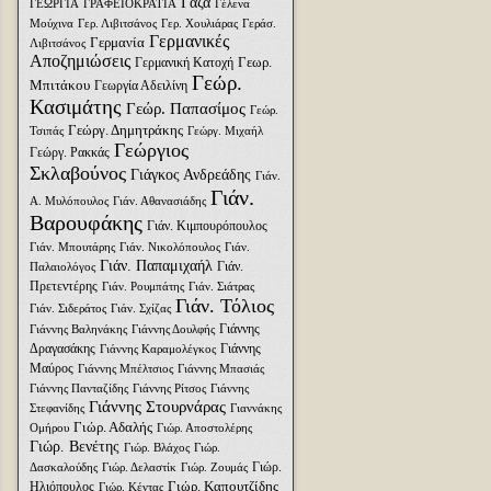
Γάζα
ΓΕΩΡΓΙΑ
ΓΡΑΦΕΙΟΚΡΑΤΙΑ
Γέλενα
Μούχινα
Γερ. Λιβιτσάνος
Γερ. Χουλιάρας
Γεράσ.
Γερμανικές
Γερμανία
Λιβιτσάνος
Αποζημιώσεις
Γεωρ.
Γερμανική Κατοχή
Γεώρ.
Μπιτάκου
Γεωργία Αδειλίνη
Κασιμάτης
Γεώρ. Παπασίμος
Γεώρ.
Γεώργ. Δημητράκης
Τσιπάς
Γεώργ. Μιχαήλ
Γεώργιος
Γεώργ. Ρακκάς
Σκλαβούνος
Γιάγκος Ανδρεάδης
Γιάν.
Γιάν.
Α. Μυλόπουλος
Γιάν. Αθανασιάδης
Βαρουφάκης
Γιάν. Κιμπουρόπουλος
Γιάν. Μπουτάρης
Γιάν. Νικολόπουλος
Γιάν.
Γιάν. Παπαμιχαήλ
Γιάν.
Παλαιολόγος
Πρετεντέρης
Γιάν. Ρουμπάτης
Γιάν. Σιάτρας
Γιάν. Τόλιος
Γιάν. Σιδεράτος
Γιάν. Σχίζας
Γιάννης
Γιάννης Βαληνάκης
Γιάννης Δουλφής
Δραγασάκης
Γιάννης
Γιάννης Καραμολέγκος
Μαύρος
Γιάννης Μπέλτσιος
Γιάννης Μπασιάς
Γιάννης Πανταζίδης
Γιάννης Ρίτσος
Γιάννης
Γιάννης Στουρνάρας
Στεφανίδης
Γιαννάκης
Γιώρ. Αδαλής
Ομήρου
Γιώρ. Αποστολέρης
Γιώρ. Βενέτης
Γιώρ. Βλάχος
Γιώρ.
Γιώρ.
Δασκαλούδης
Γιώρ. Δελαστίκ
Γιώρ. Ζουμάς
Γιώρ. Καπουτζίδης
Ηλιόπουλος
Γιώρ. Κέντας