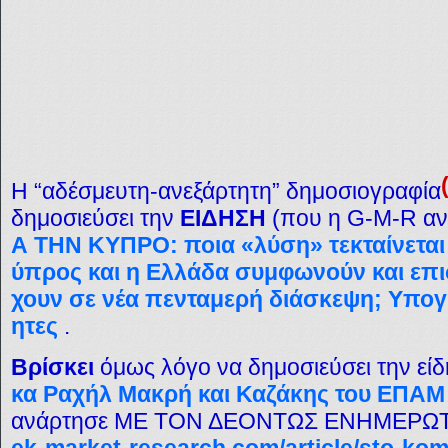
Η “αδέσμευτη-ανεξάρτητη” δημοσιογραφία
δημοσιεύσει την
ΕΙΔΗΣΗ
(που η G-M-R αν
Α ΤΗΝ ΚΥΠΡΟ: ποια «λύση» τεκταίνεται 
ύπρος και η Ελλάδα συμφωνούν και επ
χουν σε νέα πενταμερή διάσκεψη; Υπο
ητες
.
Βρίσκει
όμως λόγο να δημοσιεύσει την εί
κα Ραχήλ Μακρή και Καζάκης του ΕΠΑΜ
ανάρτησε ΜΕ ΤΟΝ ΔΕΟΝΤΩΣ ΕΝΗΜΕΡΩ
ek-market-research.com/article/sto-kom