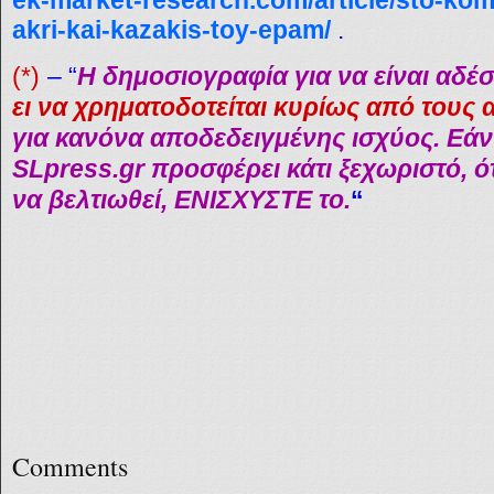
akri-kai-kazakis-toy-epam/
.
(*)
–
“
Η δημοσιογραφία για να είναι αδέ
ει να χρηματοδοτείται κυρίως από τους
για κανόνα αποδεδειγμένης ισχύος. Εάν 
SLpress.gr προσφέρει κάτι ξεχωριστό, ότι
να βελτιωθεί, ΕΝΙΣΧΥΣΤΕ το.
“
Comments