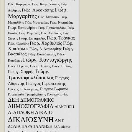
Γιώρ. Καραμέρος
Γιώρ. Κατρούγκαλος
Γιώρ.
Γιώρ.
Γιώρ. Λυκοκάπης
Λιλλήκας
Μαργαρίτης
Γιώρ. Μενεσιάν
Γιώρ.
Μιχαηλίδης
Γιώρ. Μουσταϊρας
Γιώρ. Νικητιάδης
Γιώρ. Παπανδρέου
Γιώρ. Παπανικολάου
Γιώρ.
Παύλος
Γιώρ. Ρωμανιάς
Γιώρ. Σταθάκης
Γιώρ.
Γιώρ. Τράγκας
Γιώρ. Σωτηρέλης
Στείρης
Γιώρ. Χαρβαλιάς
Γιώρ.
Γιώρ. Φλωρίδης
Χριστάκος
Γιώργ.
Γιώργ. Α. Λεονταρίτης
Βασσάλος
Γιώργ. Βοσκόπουλος
Γιώργ.
Γιώργ. Κοντογιώργης
Καισάριος
Γιώργ. Ουρανός
Γιώργ. Πατέλης
Γιώργ. Πολίτης
Γιώργ.
Γιώργ. Σαρρής
Τριανταφυλλόπουλος
Γιώργος
Γιώργος Γεραπετρίτης
Αϋφαντής
Γιώργος Ρωμανός
Γιώργος Καλλιακμάνης
Γουατεμάλα
Γραμμές βάσης
Γυναικοκτονίες
ΔΕΗ
ΔΗΜΟΓΡΑΦΙΚΟ
ΔΗΜΟΣΙΟΓΡΑΦΙΑ
ΔΙΑΝΟΗΣΗ
ΔΙΑΠΛΟΚΗ
ΔΙΚΑΙΟ
ΔΙΚΑΙΟΣΥΝΗ
ΔΝΤ
ΔΟΛΙΑ ΠΑΡΑΠΛΑΝΗΣΗ
ΔΣΑ
Δίκαιο