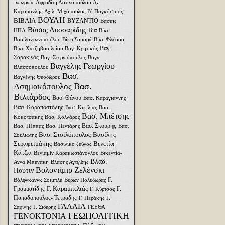
-γεωργία
Αφροδίτη Λατινοπούλου
Αχ.
Καραμανλής
Αχιλ. Μιχόπουλος
Β΄ Παγκόσμιος
ΒΟΥΛΗ
ΒΙΒΛΙΑ
ΒΥΖΑΝΤΙΟ
Βάσεις
Βάσος Λυσσαρίδης
Βία
ΗΠΑ
Βίκυ
Βασιλαντωνοπούλου
Βίκυ Σαμαρά
Βίκυ Φλέσσα
Βαγ.
Βίκυ Χατζηβασιλείου
Βαγ. Κρητικός
Σαρακινός
Βαγ. Στεργιόπουλος
Βαγγ.
Βαγγέλης Γεωργίου
Βλασσόπουλου
Βασ.
Βαγγέλης Θεοδώρου
Βασ.
Ασημακόπουλος
Βιλιάρδος
Βασ. Θάνου
Βασ. Καραγιάννης
Βασ. Καραποστόλης
Βασ. Κικίλιας
Βασ.
Βασ. Μπέτσης
Κοκοτσάκης
Βασ. Κολλάρος
Βασ. Σκουρής
Βασ. Πέππας
Βασ. Πεντάρης
Βασ.
Βασ. Στοϊλόπουλος
Βασίλης
Σουλιώτης
Σεραφειμάκης
Βενετία
Βασιλικό ζεύγος
Κάτζια
Βενιαμίν Καρακωστάνογλου
Βικεντία-
Βλαδ.
Αννα Μπενάκη
Βλάσης Αγτζίδης
Βολοντίμιρ Ζελένσκι
Πούτιν
Γ.
Βόλφγκανγκ Σόιμπλε
Βύρων Πολύδωρας
Γ. Καραμπελιάς
Γραμματίδης
Γ.
Γ. Κύρτσος
Παπαδόπουλος- Τετράδης
Γ. Περάκης
Γ.
ΓΑΛΛΙΑ
Σαχίνης
Γ. Σιδέρης
ΓΕΕΘΑ
ΓΕΩΠΟΛΙΤΙΚΗ
ΓΕΝΟΚΤΟΝΙΑ