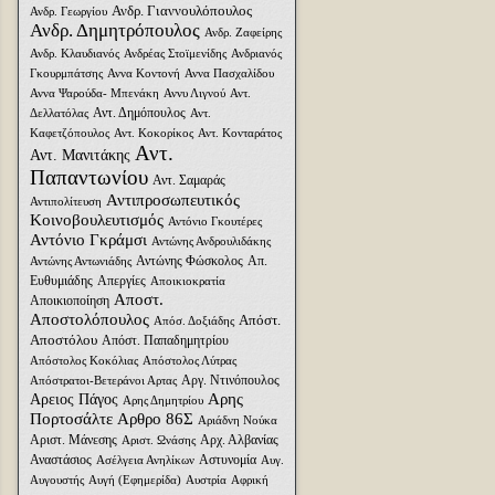
Ανδρ. Γιαννουλόπουλος
Ανδρ. Γεωργίου
Ανδρ. Δημητρόπουλος
Ανδρ. Ζαφείρης
Ανδρ. Κλαυδιανός
Ανδρέας Στοϊμενίδης
Ανδριανός
Γκουρμπάτσης
Αννα Κοντονή
Αννα Πασχαλίδου
Αννα Ψαρούδα- Μπενάκη
Αννυ Λιγνού
Αντ.
Αντ. Δημόπουλος
Δελλατόλας
Αντ.
Καφετζόπουλος
Αντ. Κοκορίκος
Αντ. Κονταράτος
Αντ.
Αντ. Μανιτάκης
Παπαντωνίου
Αντ. Σαμαράς
Αντιπροσωπευτικός
Αντιπολίτευση
Κοινοβουλευτισμός
Αντόνιο Γκουτέρες
Αντόνιο Γκράμσι
Αντώνης Ανδρουλιδάκης
Αντώνης Φώσκολος
Απ.
Αντώνης Αντωνιάδης
Ευθυμιάδης
Απεργίες
Αποικιοκρατία
Αποστ.
Αποικιοποίηση
Αποστολόπουλος
Απόστ.
Απόσ. Δοξιάδης
Αποστόλου
Απόστ. Παπαδημητρίου
Απόστολος Κοκόλιας
Απόστολος Λύτρας
Αργ. Ντινόπουλος
Απόστρατοι-Βετεράνοι Αρτας
Αρης
Αρειος Πάγος
Αρης Δημητρίου
Πορτοσάλτε
Αρθρο 86Σ
Αριάδνη Nούκα
Αριστ. Μάνεσης
Αρχ. Αλβανίας
Αριστ. Ωνάσης
Αναστάσιος
Αστυνομία
Ασέλγεια Ανηλίκων
Αυγ.
Αυγουστής
Αυγή (Εφημερίδα)
Αυστρία
Αφρική