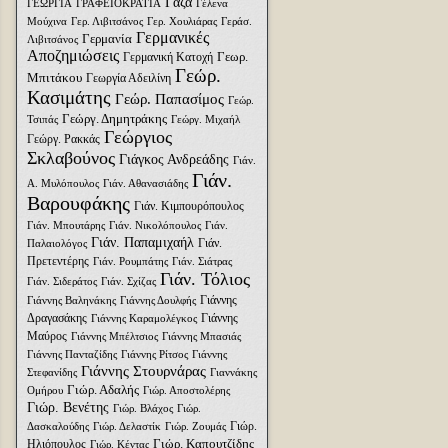
Γάζα
ΓΕΩΡΓΙΑ
ΓΡΑΦΕΙΟΚΡΑΤΙΑ
Γέλενα
Μούχινα
Γερ. Λιβιτσάνος
Γερ. Χουλιάρας
Γεράσ.
Γερμανικές
Γερμανία
Λιβιτσάνος
Αποζημιώσεις
Γεωρ.
Γερμανική Κατοχή
Γεώρ.
Μπιτάκου
Γεωργία Αδειλίνη
Κασιμάτης
Γεώρ. Παπασίμος
Γεώρ.
Γεώργ. Δημητράκης
Τσιπάς
Γεώργ. Μιχαήλ
Γεώργιος
Γεώργ. Ρακκάς
Σκλαβούνος
Γιάγκος Ανδρεάδης
Γιάν.
Γιάν.
Α. Μυλόπουλος
Γιάν. Αθανασιάδης
Βαρουφάκης
Γιάν. Κιμπουρόπουλος
Γιάν. Μπουτάρης
Γιάν. Νικολόπουλος
Γιάν.
Γιάν. Παπαμιχαήλ
Γιάν.
Παλαιολόγος
Πρετεντέρης
Γιάν. Ρουμπάτης
Γιάν. Σιάτρας
Γιάν. Τόλιος
Γιάν. Σιδεράτος
Γιάν. Σχίζας
Γιάννης
Γιάννης Βαληνάκης
Γιάννης Δουλφής
Δραγασάκης
Γιάννης
Γιάννης Καραμολέγκος
Μαύρος
Γιάννης Μπέλτσιος
Γιάννης Μπασιάς
Γιάννης Πανταζίδης
Γιάννης Ρίτσος
Γιάννης
Γιάννης Στουρνάρας
Στεφανίδης
Γιαννάκης
Γιώρ. Αδαλής
Ομήρου
Γιώρ. Αποστολέρης
Γιώρ. Βενέτης
Γιώρ. Βλάχος
Γιώρ.
Γιώρ.
Δασκαλούδης
Γιώρ. Δελαστίκ
Γιώρ. Ζουμάς
Γιώρ. Καπουτζίδης
Ηλιόπουλος
Γιώρ. Κέντας