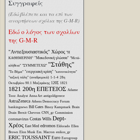
Συγγραφείς
(Εδώ βλέπετε και τα επί των
αναρτήσεων σχόλια της G-M-R)
Εδώ ο λόγος των σχολίων
της G-M-R
"Αντιεξουσιαστικός" Χώρος
"Η
"Μακεδονική γλώσσα"
ΚΑΘΗΜΕΡΙΝΗ"
"Μετά-
"Στάθης"
αλήθεια"
"ΣΥΜΜΕΤΕΧΩ"
"ενεργειακή κρίση"
"Το Βήμα"
"κανονικότητα"
"ταξική πάλη"
(αναδρομικά)
1-1-4
28η
120Σ
Οκτωβρίου
90.1 Μαζαράκης
1821
1821 200η ΕΠΕΤΕΙΟΣ
Adame
Tooz
Analyst
Anna Art
antigoldgreece
AstraZeneca
Athens Democracy Forum
Bill Gates
bankingnews
Binoy Kampmark
Brain
Drain
Brexit
Chevron
CNN_gr
Commission
Dept-
coronavirus
Costas Wills
Χρέος
edromos
East Med
Eldorado
Ellen
Brown
Elon Musk
Em. Macron
enikos_gr
ERIC TOUSSAINT
Euro
Eurogroup