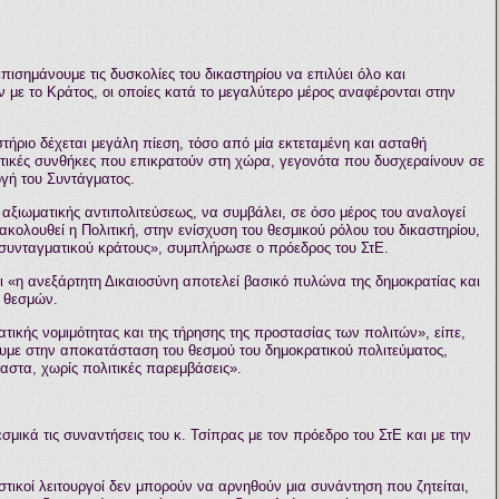
επισημάνουμε τις δυσκολίες του δικαστηρίου να επιλύει όλο και
 με το Κράτος, οι οποίες κατά το μεγαλύτερο μέρος αναφέρονται στην
αστήριο δέχεται μεγάλη πίεση, τόσο από μία εκτεταμένη και ασταθή
ατικές συνθήκες που επικρατούν στη χώρα, γεγονότα που δυσχεραίνουν σε
ογή του Συντάγματος.
αξιωματικής αντιπολιτεύσεως, να συμβάλει, σε όσο μέρος του αναλογεί
 ακολουθεί η Πολιτική, στην ενίσχυση του θεσμικού ρόλου του δικαστηρίου,
υ συνταγματικού κράτους», συμπλήρωσε ο πρόεδρος του ΣτΕ.
ι «η ανεξάρτητη Δικαιοσύνη αποτελεί βασικό πυλώνα της δημοκρατίας και
ν θεσμών.
τικής νομιμότητας και της τήρησης της προστασίας των πολιτών», είπε,
υμε στην αποκατάσταση του θεσμού του δημοκρατικού πολιτεύματος,
παστα, χωρίς πολιτικές παρεμβάσεις».
μικά τις συναντήσεις του κ. Τσίπρας με τον πρόεδρο του ΣτΕ και με την
τικοί λειτουργοί δεν μπορούν να αρνηθούν μια συνάντηση που ζητείται,