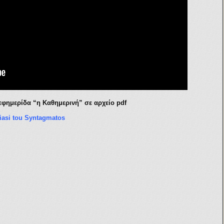
εφημερίδα “η Καθημερινή” σε αρχείο pdf
viasi tou Syntagmatos