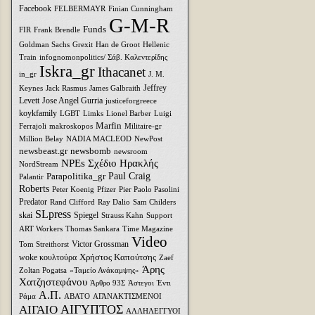
Facebook
FELBERMAYR
Finian Cunningham
G-M-R
Funds
FIR
Frank Brendle
Goldman Sachs
Grexit
Han de Groot
Hellenic
Train
infognomonpolitics/ Σάβ. Καλεντερίδης
Iskra_gr
Ithacanet
in_gr
J. M.
Jeffrey
Keynes
Jack Rasmus
James Galbraith
Levett
Jose Angel Gurria
justiceforgreece
koykfamily
LGBT
Limks
Lionel Barber
Luigi
Marfin
Ferrajoli
makroskopos
Militaire-gr
Million Belay
NADIA MACLEOD
NewPost
newsbeast.gr
newsbomb
newsroom
NPEs Σχέδιο Ηρακλής
NordStream
Parapolitika_gr
Paul Craig
Palantir
Roberts
Peter Koenig
Pfizer
Pier Paolo Pasolini
Predator
Rand Clifford
Ray Dalio
Sam Childers
SLpress
skai
Spiegel
Strauss Kahn
Support
ART Workers
Thomas Sankara
Time Magazine
Video
Victor Grossman
Tom Streithorst
Xρήστος Καπούτσης
woke κουλτούρα
Zaef
Άρης
Zoltan Pogatsa
«Ταμείο Ανάκαμψης»
Χατζηστεφάνου
Άρθρο 93Σ
Άστεγοι
Έντι
Α.Π.
Ράμα
ΑΒΑΤΟ
ΑΓΑΝΑΚΤΙΣΜΕΝΟΙ
ΑΙΓΥΠΤΟΣ
ΑΙΓΑΙΟ
ΑΛΛΗΛΕΓΓΥΟΙ