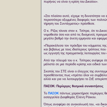
πυρήνας να είναι η κρίση του Δικαίου».
«Στο πλαίσιο αυτό, είχαμε τη δυνατότητα να 
περισσότερο οξυμμένες διαφορές των πολιτών
τήρηση του Συντάγματος» πρόσθεσε.
Ο κ. Ρίζος τόνισε στον κ. Τσίπρα, ότι το Δικ
νομοθεσία όσο και από τις δυσμενείς πραγμ
μεγάλο βαθμό την άνετη ερμηνεία και εφαρμ
«Παρακάλεσα τον πρόεδρο του κόμματος της 
και βεβαίως με τους ιδιαίτερους τρόπους που
ως εγγυητή της πραγματικής λειτουργίας το
Από την πλευρά του ο κ. Τσίπρας ανέφερε ότ
μάλιστα σε μια περίοδο κρίσης και ειδικά τω
Σκοπός του ΣΤΕ είναι ο έλεγχος της συνταγμα
προσθέτοντας πως «πρέπει όλοι να συμβάλο
αλλά και για να λειτουργήσει το ΣτΕ απερίσ
ΠΑΣΟΚ: Περίεργες θεσμικά συναντήσεις
Το
ΠΑΣΟΚ
πάντως χαρακτήρισε περίεργες θεσ
εισαγγελέα Διαφθοράς Ελένη Ράικου.
Όπως αναφέρει σε ανακοίνωσή του, «οι δικασ