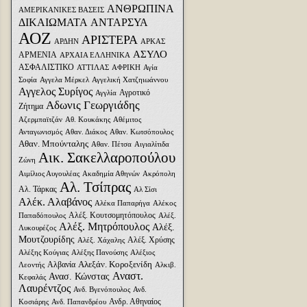
ΑΝΘΡΩΠΙΝΑ
ΑΜΕΡΙΚΑΝΙΚΕΣ ΒΑΣΕΙΣ
ΔΙΚΑΙΩΜΑΤΑ
ΑΝΤΑΡΣΥΑ
ΑΟΖ
ΑΡΙΣΤΕΡΑ
ΑΡΔΗΝ
ΑΡΚΑΣ
ΑΣΥΛΟ
ΑΡΜΕΝΙΑ
ΑΡΧΑΙΑ ΕΛΛΗΝΙΚΑ
ΑΣΦΑΛΙΣΤΙΚΟ
ΑΤΤΙΛΑΣ
ΑΦΡΙΚΗ
Αγία
Σοφία
Αγγελα Μέρκελ
Αγγελική Χατζηιωάννου
Αγγελος Συρίγος
Αγροτικό
Αγγλία
Αδωνις Γεωργιάδης
Ζήτημα
Αζερμπαϊτζάν
Αθ. Κουκάκης
Αθέμιτος
Ανταγωνισμός
Αθαν. Διάκος
Αθαν. Κωτσόπουλος
Αθαν. Μπούνταλης
Αθαν. Πέτσα
Αιγιαλίτιδα
Αικ. Σακελλαροπούλου
Ζώνη
Αιμίλιος Αυγουλέας
Ακαδημία Αθηνών
Ακρόπολη
Αλ. Τσίπρας
Αλ. Τάρκας
Αλ Σίσι
Αλέκ. Αλαβάνος
Αλέκα Παπαρήγα
Αλέκος
Αλέξ. Κουτσομητόπουλος
Παπαδόπουλος
Αλέξ.
Αλέξ. Μητρόπουλος
Αλέξ.
Λυκουρέζος
Μουτζουρίδης
Αλέξ. Χρύσης
Αλέξ. Χάχαλης
Αλέξης Κούγιας
Αλέξης Πανούσης
Αλέξιος
Αλεξάν. Κοροξενίδη
Αλβανία
Λεοντής
Αλκιβ.
Αναστ.
Ανασ. Κώνστας
Κεφαλάς
Λαυρέντζος
Ανδ. Βγενόπουλος
Ανδ.
Ανδρ. Αθηναίος
Κοσιάρης
Ανδ. Παπανδρέου