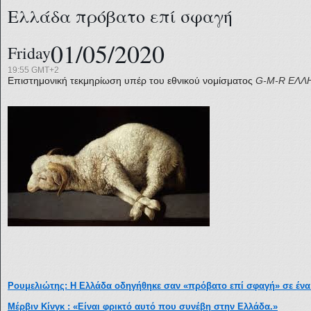
Ελλάδα πρόβατο επί σφαγή
01/05/2020
Friday
19:55 GMT+2
Επιστημονική τεκμηρίωση υπέρ του εθνικού νομίσματος
G-M-R
ΕΛΛΗ
Ρουμελιώτης: Η Ελλάδα οδηγήθηκε σαν «πρόβατο επί σφαγή» σε ένα
Μέρβιν Κίνγκ : «Είναι φρικτό αυτό που συνέβη στην Ελλάδα.»