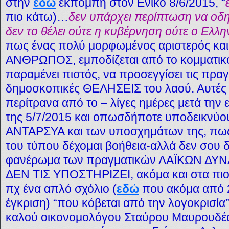
στην
εδώ
εκπομπή στον Ενικό 8/6/2015, “
πιο κάτω)…
δεν υπάρχει περίπτωση να οδη
δεν το θέλει ούτε η κυβέρνηση ούτε ο Ελλη
πως ένας πολύ μορφωμένος αριστερός και
ΑΝΘΡΩΠΟΣ, εμποδίζεται από το κομματικ
παραμένει πιστός, να προσεγγίσει τις πραγμ
δημοσκοπικές ΘΕΛΗΣΕΙΣ του λαού. Αυτές 
περίτρανα από το – λίγες ημέρες μετά τη
της 5/7/2015 και οπωσδήποτε υποδεικνύου
ΑΝΤΑΡΣΥΑ και των υποσχημάτων της, πως
του τύπου δέχομαι βοήθεια-αλλά δεν σου δ
φανέρωμα των πραγματικών ΛΑΪΚΩΝ ΔΥΝ
ΔΕΝ ΤΙΣ ΥΠΟΣΤΗΡΙΖΕΙ, ακόμα και στα πι
πχ ένα απλό σχόλιο (
εδώ
που ακόμα από 2
έγκριση) “που κόβεται από την λογοκρισία”
καλού οικονομολόγου Σταύρου Μαυρουδέα