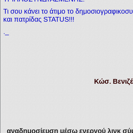
Τι σου κάνει το άτιμο το δημοσιογραφικο
και πατρίδας STATUS!!!
._
Κώσ. Βενιζ
αναδημοσίευση μέσω ενεργού λινκ σύ