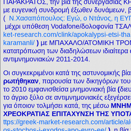
ΠΑΡΑΚΡΑΤΟΣ, την βία της συνεργασία
με ευγενική συνδρομή έξωθεν δυνάμεων,
(
Ν.Χασαπόπουλος: Εγώ, ο Ντάνος, η ΕΥ
μέχρι υπόθεση Vodafone/δολοφονία ΤΣΑΛ
ket-research.com/clink/apokalypsi-etsi-th
karamanli/
)
με ΜΠΑΧΑΛΟ/ΑΤΟΜΙΚΗ ΤΡΟΜ
κατατρόπωση των διαδηλώσεων ιδιαίτερα
αντιμνημονιακών 2011-2014.
Οι συγκεκριμένοι κατά της αστυνομικής βί
ρωτήθηκαν
, παρουσία των δικηγόρων του
το 2010 εμφανισθείσα μνημονιακή βία
(
διε
το άγριο ξύλο σε αντιμνημονιακές εξεγέρσ
για όποιον τολμήσει κατά, της μέσω
ΜΝΗΜ
ΧΡΕΟΚΡΑΤΙΑΣ
ΕΠΙΤΑΧΥΝΣΗ ΤΗΣ ΥΠΟΤ
ttps://greek-market-research.com/article/
os-stochos-i-exodos-apo-eyro-ee/
)
, η βία