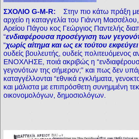
ΣΧΟΛΙΟ
G-M-R:
Σ
την πιο κάτω πράξη με
αρχείο η καταγγελία του Γιάννη Μασσέλου,
Αρείου Πάγου κος Γεώργιος Παντελής διαπι
“
ενδιαφέρουσα προσέγγιση των γεγονό
“
χωρίς αίτημα και ως εκ τούτου εκφεύγε
ουδείς βουλευτής, ουδείς πολιτευόμενος α
ΕΝΟΧΛΗΣΕ, ποιά ακριβώς η “ενδιαφέρου
γεγονότων της σήμερον;” και πως δεν υπάρ
καταγγέλλονται “εθνικά εγκλήματα, γενοκτ
και μάλιστα με επιπρόσθετη συνημμένη τε
οικονομολόγων, δημοσιολόγων.