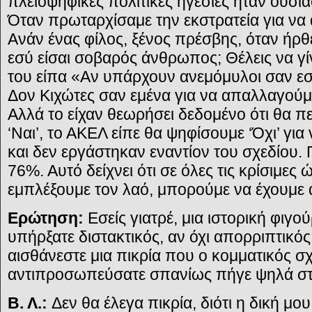
πλειοψηφικές πολιτικές ηγεσίες ήταν ουσια
Όταν πρωταρχίσαμε την εκστρατεία για να 
Ανάν ένας φίλος, ξένος πρέσβης, όταν ήρθε
εσύ είσαι σοβαρός άνθρωπος; Θέλεις να γί
του είπα «Αν υπάρχουν ανεμόμυλοι σαν εσά
Δον Κιχώτες σαν εμένα για να απαλλαγούμ
Αλλά το είχαν θεωρήσει δεδομένο ότι θα πε
‘Ναι’, το ΑΚΕΛ είπε θα ψηφίσουμε ‘Όχι’ για
και δεν εργάστηκαν εναντίον του σχεδίου
76%. Αυτό δείχνει ότι σε όλες τις κρίσιμες
εμπλέξουμε τον λαό, μπορούμε να έχουμε
Ερώτηση:
Εσείς γιατρέ, μια ιστορική φιγ
υπήρξατε διστακτικός, αν όχι απορριπτικός 
αισθάνεστε μια πικρία που ο κομματικός 
αντιπροσωπεύσατε σπανίως πήγε ψηλά στ
Β. Λ.:
Δεν θα έλεγα πικρία, διότι η δική μο