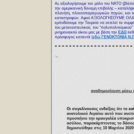
Ας αξιολογήσουμε τον ρόλο του ΝΑΤΟ (βλέπετ
την αμερικανική δύναμη επιβολής – καταλή
πλανήτη, πλουτοπαραγωγικών πηγών, και τε
καταστροφών. Αφού ΑΞΙΟΛΟΓΗΣΟΥΜΕ ΟΛΑ ΑΥ
εμποδίσουμε την Τουρκία να εκτελεί τα συμ
του μεταναστευτικού, του “πολυπολιτισμικού
μνημονιακού οίκου μας με βάση την
ΕΔΩ
έκθ
πρόσφυγας καταντά (
εδώ ΓΕΝΟΚΤΟΝΙΑ Ν.
= = = = = = = = = = = = = = = = = = = = = =
._
αναδημοσίευση μέσω ε
Οι συγκλίνουσες ενδείξεις ότι το 
ανατολικού Αιγαίου αυτό που ανεπ
προσκήνιο την κραυγαλέα υποκρισ
ασύλου, παρακάμπτοντας το δάσος 
δημοσιεύθηκε στις 10 Μαρτίου 202