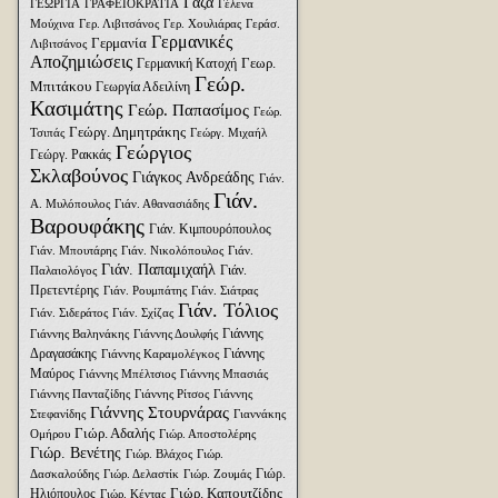
Γάζα
ΓΕΩΡΓΙΑ
ΓΡΑΦΕΙΟΚΡΑΤΙΑ
Γέλενα
Μούχινα
Γερ. Λιβιτσάνος
Γερ. Χουλιάρας
Γεράσ.
Γερμανικές
Γερμανία
Λιβιτσάνος
Αποζημιώσεις
Γεωρ.
Γερμανική Κατοχή
Γεώρ.
Μπιτάκου
Γεωργία Αδειλίνη
Κασιμάτης
Γεώρ. Παπασίμος
Γεώρ.
Γεώργ. Δημητράκης
Τσιπάς
Γεώργ. Μιχαήλ
Γεώργιος
Γεώργ. Ρακκάς
Σκλαβούνος
Γιάγκος Ανδρεάδης
Γιάν.
Γιάν.
Α. Μυλόπουλος
Γιάν. Αθανασιάδης
Βαρουφάκης
Γιάν. Κιμπουρόπουλος
Γιάν. Μπουτάρης
Γιάν. Νικολόπουλος
Γιάν.
Γιάν. Παπαμιχαήλ
Γιάν.
Παλαιολόγος
Πρετεντέρης
Γιάν. Ρουμπάτης
Γιάν. Σιάτρας
Γιάν. Τόλιος
Γιάν. Σιδεράτος
Γιάν. Σχίζας
Γιάννης
Γιάννης Βαληνάκης
Γιάννης Δουλφής
Δραγασάκης
Γιάννης
Γιάννης Καραμολέγκος
Μαύρος
Γιάννης Μπέλτσιος
Γιάννης Μπασιάς
Γιάννης Πανταζίδης
Γιάννης Ρίτσος
Γιάννης
Γιάννης Στουρνάρας
Στεφανίδης
Γιαννάκης
Γιώρ. Αδαλής
Ομήρου
Γιώρ. Αποστολέρης
Γιώρ. Βενέτης
Γιώρ. Βλάχος
Γιώρ.
Γιώρ.
Δασκαλούδης
Γιώρ. Δελαστίκ
Γιώρ. Ζουμάς
Γιώρ. Καπουτζίδης
Ηλιόπουλος
Γιώρ. Κέντας