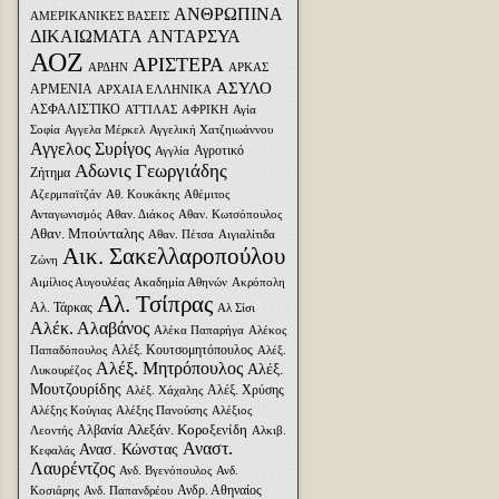
ΑΝΘΡΩΠΙΝΑ
ΑΜΕΡΙΚΑΝΙΚΕΣ ΒΑΣΕΙΣ
ΔΙΚΑΙΩΜΑΤΑ
ΑΝΤΑΡΣΥΑ
ΑΟΖ
ΑΡΙΣΤΕΡΑ
ΑΡΔΗΝ
ΑΡΚΑΣ
ΑΣΥΛΟ
ΑΡΜΕΝΙΑ
ΑΡΧΑΙΑ ΕΛΛΗΝΙΚΑ
ΑΣΦΑΛΙΣΤΙΚΟ
ΑΤΤΙΛΑΣ
ΑΦΡΙΚΗ
Αγία
Σοφία
Αγγελα Μέρκελ
Αγγελική Χατζηιωάννου
Αγγελος Συρίγος
Αγροτικό
Αγγλία
Αδωνις Γεωργιάδης
Ζήτημα
Αζερμπαϊτζάν
Αθ. Κουκάκης
Αθέμιτος
Ανταγωνισμός
Αθαν. Διάκος
Αθαν. Κωτσόπουλος
Αθαν. Μπούνταλης
Αθαν. Πέτσα
Αιγιαλίτιδα
Αικ. Σακελλαροπούλου
Ζώνη
Αιμίλιος Αυγουλέας
Ακαδημία Αθηνών
Ακρόπολη
Αλ. Τσίπρας
Αλ. Τάρκας
Αλ Σίσι
Αλέκ. Αλαβάνος
Αλέκα Παπαρήγα
Αλέκος
Αλέξ. Κουτσομητόπουλος
Παπαδόπουλος
Αλέξ.
Αλέξ. Μητρόπουλος
Αλέξ.
Λυκουρέζος
Μουτζουρίδης
Αλέξ. Χρύσης
Αλέξ. Χάχαλης
Αλέξης Κούγιας
Αλέξης Πανούσης
Αλέξιος
Αλεξάν. Κοροξενίδη
Αλβανία
Λεοντής
Αλκιβ.
Αναστ.
Ανασ. Κώνστας
Κεφαλάς
Λαυρέντζος
Ανδ. Βγενόπουλος
Ανδ.
Ανδρ. Αθηναίος
Κοσιάρης
Ανδ. Παπανδρέου