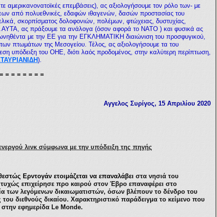
ε αμερικανονατοϊκές επεμβάσεις), ας αξιολογήσουμε τον ρόλο των- με
ψεων από πολυεθνικές, εδαφών ιθαγενών, δασών προστασίας του
λικά, σκορπίσματος δολοφονιών, πολέμων, φτώχειας, δυστυχίας,
ΤΑ, ας πράξουμε τα ανάλογα (όσον αφορά το ΝΑΤΟ ) και φυσικά ας
φωνηθέντα με την ΕΕ για την ΕΓΚΛΗΜΑΤΙΚΗ διαιώνιση του προσφυγικού,
” των πτωμάτων της Μεσογείου. Τέλος, ας αξιολογήσουμε τα του
εση υπόδειξη του ΟΗΕ, διότι λαός προδομένος, στην καλύτερη περίπτωση,
ΣΤΑΥΡΙΑΝΙΔΗ
).
 = = = = = = = =
Αγγελος Συρίγος
, 15
Απριλίου 2020
νεργού λινκ σύμφωνα με την υπόδειξη της πηγής
καθεστώς Ερντογάν ετοιμάζεται να επαναλάβει
στα νησιά του
ιτυχώς επιχείρησε προ καιρού στον Έβρο επαναφέρει στο
ία των λεγόμενων δικαιωματιστών, όσων βλέπουν το δένδρο του
του διεθνούς δικαίου. Χαρακτηριστικό παράδειγμα το κείμενο που
0 στην εφημερίδα Le Monde.