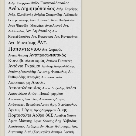
Ανδρ. Γιαννουλόπουλος
Ανδρ. Γεωργίου
Ανδρ. Δημητρόπουλος
Ανδρ. Ζαφείρης
Ανδρ. Κλαυδιανός
Ανδρέας Στοϊμενίδης
Ανδριανός
Γκουρμπάτσης
Αννα Κοντονή
Αννα Πασχαλίδου
Αννα Ψαρούδα- Μπενάκη
Αννυ Λιγνού
Αντ.
Αντ. Δημόπουλος
Δελλατόλας
Αντ.
Καφετζόπουλος
Αντ. Κοκορίκος
Αντ. Κονταράτος
Αντ.
Αντ. Μανιτάκης
Παπαντωνίου
Αντ. Σαμαράς
Αντιπροσωπευτικός
Αντιπολίτευση
Κοινοβουλευτισμός
Αντόνιο Γκουτέρες
Αντόνιο Γκράμσι
Αντώνης Ανδρουλιδάκης
Αντώνης Φώσκολος
Απ.
Αντώνης Αντωνιάδης
Ευθυμιάδης
Απεργίες
Αποικιοκρατία
Αποστ.
Αποικιοποίηση
Αποστολόπουλος
Απόστ.
Απόσ. Δοξιάδης
Αποστόλου
Απόστ. Παπαδημητρίου
Απόστολος Κοκόλιας
Απόστολος Λύτρας
Αργ. Ντινόπουλος
Απόστρατοι-Βετεράνοι Αρτας
Αρης
Αρειος Πάγος
Αρης Δημητρίου
Πορτοσάλτε
Αρθρο 86Σ
Αριάδνη Nούκα
Αριστ. Μάνεσης
Αρχ. Αλβανίας
Αριστ. Ωνάσης
Αναστάσιος
Αστυνομία
Ασέλγεια Ανηλίκων
Αυγ.
Αυγουστής
Αυγή (Εφημερίδα)
Αυστρία
Αφρική