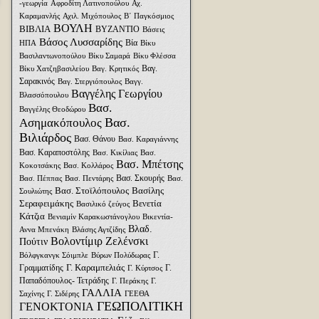
-γεωργία
Αφροδίτη Λατινοπούλου
Αχ.
Καραμανλής
Αχιλ. Μιχόπουλος
Β΄ Παγκόσμιος
ΒΟΥΛΗ
ΒΙΒΛΙΑ
ΒΥΖΑΝΤΙΟ
Βάσεις
Βάσος Λυσσαρίδης
Βία
ΗΠΑ
Βίκυ
Βασιλαντωνοπούλου
Βίκυ Σαμαρά
Βίκυ Φλέσσα
Βαγ.
Βίκυ Χατζηβασιλείου
Βαγ. Κρητικός
Σαρακινός
Βαγ. Στεργιόπουλος
Βαγγ.
Βαγγέλης Γεωργίου
Βλασσόπουλου
Βασ.
Βαγγέλης Θεοδώρου
Βασ.
Ασημακόπουλος
Βιλιάρδος
Βασ. Θάνου
Βασ. Καραγιάννης
Βασ. Καραποστόλης
Βασ. Κικίλιας
Βασ.
Βασ. Μπέτσης
Κοκοτσάκης
Βασ. Κολλάρος
Βασ. Σκουρής
Βασ. Πέππας
Βασ. Πεντάρης
Βασ.
Βασ. Στοϊλόπουλος
Βασίλης
Σουλιώτης
Σεραφειμάκης
Βενετία
Βασιλικό ζεύγος
Κάτζια
Βενιαμίν Καρακωστάνογλου
Βικεντία-
Βλαδ.
Αννα Μπενάκη
Βλάσης Αγτζίδης
Βολοντίμιρ Ζελένσκι
Πούτιν
Γ.
Βόλφγκανγκ Σόιμπλε
Βύρων Πολύδωρας
Γ. Καραμπελιάς
Γραμματίδης
Γ.
Γ. Κύρτσος
Παπαδόπουλος- Τετράδης
Γ. Περάκης
Γ.
ΓΑΛΛΙΑ
Σαχίνης
Γ. Σιδέρης
ΓΕΕΘΑ
ΓΕΩΠΟΛΙΤΙΚΗ
ΓΕΝΟΚΤΟΝΙΑ