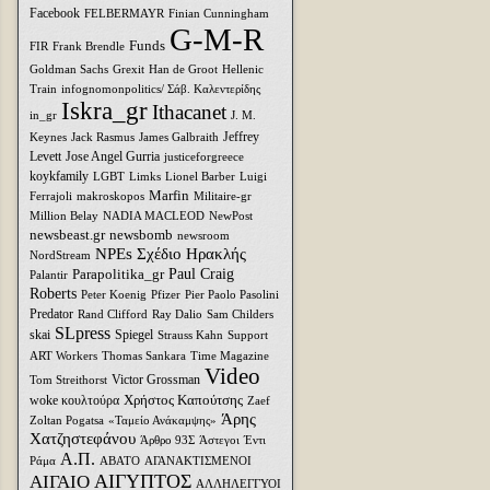
Facebook
FELBERMAYR
Finian Cunningham
G-M-R
Funds
FIR
Frank Brendle
Goldman Sachs
Grexit
Han de Groot
Hellenic
Train
infognomonpolitics/ Σάβ. Καλεντερίδης
Iskra_gr
Ithacanet
in_gr
J. M.
Jeffrey
Keynes
Jack Rasmus
James Galbraith
Levett
Jose Angel Gurria
justiceforgreece
koykfamily
LGBT
Limks
Lionel Barber
Luigi
Marfin
Ferrajoli
makroskopos
Militaire-gr
Million Belay
NADIA MACLEOD
NewPost
newsbeast.gr
newsbomb
newsroom
NPEs Σχέδιο Ηρακλής
NordStream
Parapolitika_gr
Paul Craig
Palantir
Roberts
Peter Koenig
Pfizer
Pier Paolo Pasolini
Predator
Rand Clifford
Ray Dalio
Sam Childers
SLpress
skai
Spiegel
Strauss Kahn
Support
ART Workers
Thomas Sankara
Time Magazine
Video
Victor Grossman
Tom Streithorst
Xρήστος Καπούτσης
woke κουλτούρα
Zaef
Άρης
Zoltan Pogatsa
«Ταμείο Ανάκαμψης»
Χατζηστεφάνου
Άρθρο 93Σ
Άστεγοι
Έντι
Α.Π.
Ράμα
ΑΒΑΤΟ
ΑΓΑΝΑΚΤΙΣΜΕΝΟΙ
ΑΙΓΥΠΤΟΣ
ΑΙΓΑΙΟ
ΑΛΛΗΛΕΓΓΥΟΙ