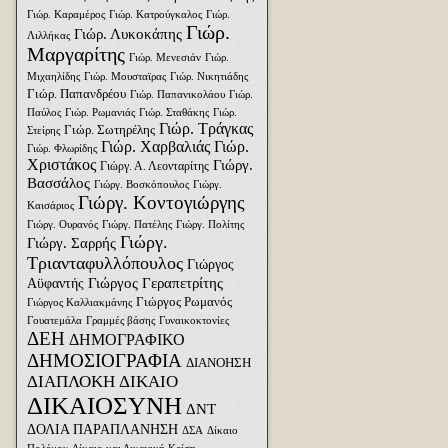
Γιώρ. Καραμέρος
Γιώρ. Κατρούγκαλος
Γιώρ.
Γιώρ.
Γιώρ. Λυκοκάπης
Λιλλήκας
Μαργαρίτης
Γιώρ. Μενεσιάν
Γιώρ.
Μιχαηλίδης
Γιώρ. Μουσταϊρας
Γιώρ. Νικητιάδης
Γιώρ. Παπανδρέου
Γιώρ. Παπανικολάου
Γιώρ.
Παύλος
Γιώρ. Ρωμανιάς
Γιώρ. Σταθάκης
Γιώρ.
Γιώρ. Τράγκας
Γιώρ. Σωτηρέλης
Στείρης
Γιώρ. Χαρβαλιάς
Γιώρ.
Γιώρ. Φλωρίδης
Χριστάκος
Γιώργ.
Γιώργ. Α. Λεονταρίτης
Βασσάλος
Γιώργ. Βοσκόπουλος
Γιώργ.
Γιώργ. Κοντογιώργης
Καισάριος
Γιώργ. Ουρανός
Γιώργ. Πατέλης
Γιώργ. Πολίτης
Γιώργ.
Γιώργ. Σαρρής
Τριανταφυλλόπουλος
Γιώργος
Γιώργος Γεραπετρίτης
Αϋφαντής
Γιώργος Ρωμανός
Γιώργος Καλλιακμάνης
Γουατεμάλα
Γραμμές βάσης
Γυναικοκτονίες
ΔΕΗ
ΔΗΜΟΓΡΑΦΙΚΟ
ΔΗΜΟΣΙΟΓΡΑΦΙΑ
ΔΙΑΝΟΗΣΗ
ΔΙΑΠΛΟΚΗ
ΔΙΚΑΙΟ
ΔΙΚΑΙΟΣΥΝΗ
ΔΝΤ
ΔΟΛΙΑ ΠΑΡΑΠΛΑΝΗΣΗ
ΔΣΑ
Δίκαιο