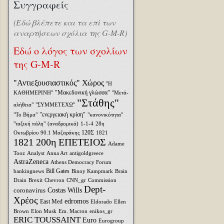
Συγγραφείς
(Εδώ βλέπετε και τα επί των
αναρτήσεων σχόλια της G-M-R)
Εδώ ο λόγος των σχολίων
της G-M-R
"Αντιεξουσιαστικός" Χώρος
"Η
"Μακεδονική γλώσσα"
ΚΑΘΗΜΕΡΙΝΗ"
"Μετά-
"Στάθης"
αλήθεια"
"ΣΥΜΜΕΤΕΧΩ"
"ενεργειακή κρίση"
"Το Βήμα"
"κανονικότητα"
"ταξική πάλη"
(αναδρομικά)
1-1-4
28η
120Σ
Οκτωβρίου
90.1 Μαζαράκης
1821
1821 200η ΕΠΕΤΕΙΟΣ
Adame
Tooz
Analyst
Anna Art
antigoldgreece
AstraZeneca
Athens Democracy Forum
Bill Gates
bankingnews
Binoy Kampmark
Brain
Drain
Brexit
Chevron
CNN_gr
Commission
Dept-
coronavirus
Costas Wills
Χρέος
edromos
East Med
Eldorado
Ellen
Brown
Elon Musk
Em. Macron
enikos_gr
ERIC TOUSSAINT
Euro
Eurogroup