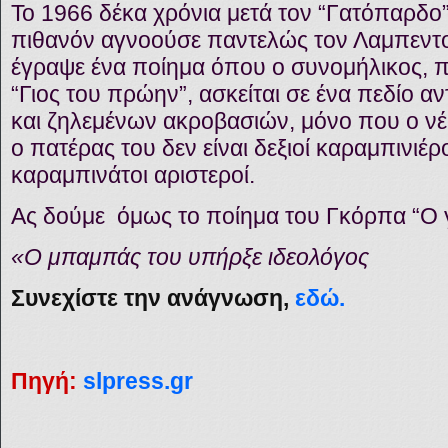
To 1966 δέκα χρόνια μετά τον “Γατόπαρδο
πιθανόν αγνοούσε παντελώς τον Λαμπεντού
έγραψε ένα ποίημα όπου ο συνομήλικος, πε
“Γιος του πρώην”, ασκείται σε ένα πεδίο 
και ζηλεμένων ακροβασιών, μόνο που ο ν
ο πατέρας του δεν είναι δεξιοί καραμπινιέρ
καραμπινάτοι αριστεροί.
Ας δούμε όμως το ποίημα του Γκόρπα “Ο 
«Ο μπαμπάς του υπήρξε ιδεολόγος
Συνεχίστε την ανάγνωση,
εδώ.
Πηγή:
slpress.gr