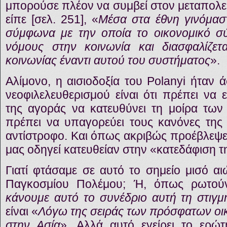
μπορούσε πλέον να συμβεί στον μεταπολε
είπε [σελ. 251], «
Μέσα στα έθνη γινόμαστ
σύμφωνα με την οποία το οικονομικό σύ
νόμους στην κοινωνία και διασφαλίζετ
κοινωνίας έναντι αυτού του συστήματος
».
Αλίμονο, η αισιοδοξία του Polanyi ήταν 
νεοφιλελευθερισμού είναι ότι πρέπει να 
της αγοράς να κατευθύνει τη μοίρα τω
πρέπει να υπαγορεύει τους κανόνες της 
αντίστροφο. Και όπως ακριβώς προέβλεψε 
μας οδηγεί κατευθείαν στην «κατεδάφιση τ
Γιατί φτάσαμε σε αυτό το σημείο μισό αι
Παγκοσμίου Πολέμου; Ή, όπως ρωτούν
κάνουμε αυτό το συνέδριο αυτή τη στιγμ
είναι «
Λόγω της σειράς των πρόσφατων οικ
στην Ασία
». Αλλά αυτό εγείρει το ερ