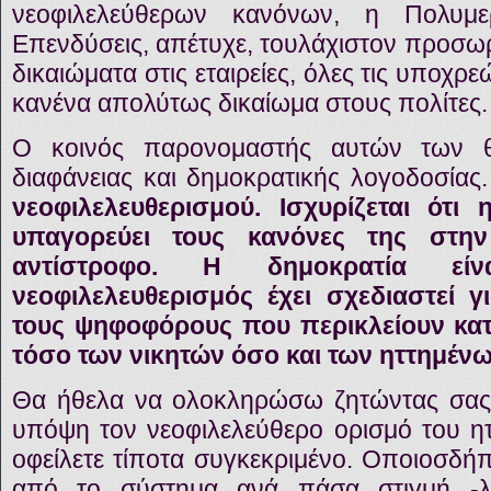
νεοφιλελεύθερων κανόνων, η Πολυμε
Επενδύσεις, απέτυχε, τουλάχιστον προσωρ
δικαιώματα στις εταιρείες, όλες τις υποχρε
κανένα απολύτως δικαίωμα στους πολίτες.
Ο κοινός παρονομαστής αυτών των θ
διαφάνειας και δημοκρατικής λογοδοσίας
νεοφιλελευθερισμού. Ισχυρίζεται ότι
υπαγορεύει τους κανόνες της στην
αντίστροφο. Η δημοκρατία ε
νεοφιλελευθερισμός έχει σχεδιαστεί γι
τους ψηφοφόρους που περικλείουν κατ’
τόσο των νικητών όσο και των ηττημένω
Θα ήθελα να ολοκληρώσω ζητώντας σας
υπόψη τον νεοφιλελεύθερο ορισμό του ητ
οφείλετε τίποτα συγκεκριμένο. Οποιοσδή
από το σύστημα ανά πάσα στιγμή -λό