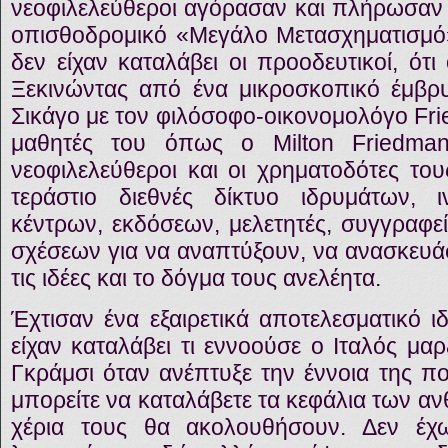
νεοφιλελεύθεροι αγόρασαν και πλήρωσαν 
οπισθοδρομικό «Μεγάλο Μετασχηματισμό»
δεν είχαν καταλάβει οι προοδευτικοί, ότι 
Ξεκινώντας από ένα μικροσκοπικό έμβρ
Σικάγο με τον φιλόσοφο-οικονομολόγο Fri
μαθητές του όπως ο Milton Friedma
νεοφιλελεύθεροι και οι χρηματοδότες του
τεράστιο διεθνές δίκτυο ιδρυμάτων, ι
κέντρων, εκδόσεων, μελετητές, συγγραφεί
σχέσεων για να αναπτύξουν, να ανασκευ
τις ιδέες και το δόγμα τους ανελέητα.
Έχτισαν ένα εξαιρετικά αποτελεσματικό ι
είχαν καταλάβει τι εννοούσε ο Ιταλός μα
Γκράμσι όταν ανέπτυξε την έννοια της πο
μπορείτε να καταλάβετε τα κεφάλια των αν
χέρια τους θα ακολουθήσουν. Δεν έ