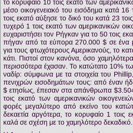
το κορυφαίο 10 τοις εκατό των αμερικανι
μέσο οικογενειακό του εισόδημα κατά 16 
τοις εκατό αύξησε το δικό του κατά 23 τοις
τυχερό 1 τοις εκατό των αμερικανικών οι
ευχαριστήσει τον Ρήγκαν για το 50 τοις εκ
πήγαν από τα εύπορα 270.000 $ σε ένα 
για τους φτωχότερους Αμερικανούς, το κατ
κάτι. Πιστοί στον κανόνα, όσο χαμηλότερ
περισσότερα έχασαν. Το κατώτατο 10% τω
ναδίρ: σύμφωνα με τα στοιχεία του Phill
πενιχρών εισοδημάτων τους: από έναν ήδ
$ ετησίως, έπεσαν στα απάνθρωπα $3.504
τοις εκατό των αμερικανικών οικογενειώ
φορές μεγαλύτερο από εκείνο του κατώτ
δεκαετία αργότερα, το κορυφαίο 1 τοις 
καλά σε σχέση με το χαμηλότερο δεκαδικό.