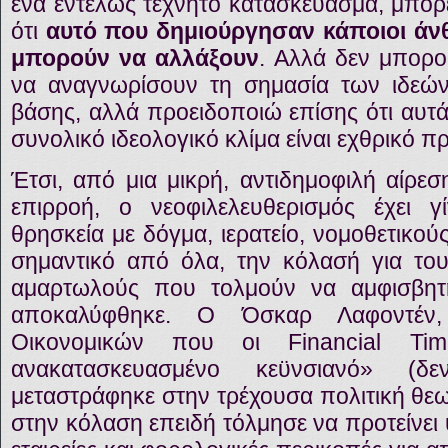
ένα εντελώς τεχνητό κατασκεύασμα, μπορε
ότι
αυτό που δημιούργησαν κάποιοι άν
μπορούν να αλλάξουν
. Αλλά δεν μπορο
να αναγνωρίσουν τη σημασία των ιδεών
βάσης, αλλά προειδοποιώ επίσης ότι αυτ
συνολικό ιδεολογικό κλίμα είναι εχθρικό π
Έτσι, από μια μικρή, αντιδημοφιλή αίρεσ
επιρροή, ο νεοφιλελευθερισμός έχει γ
θρησκεία με δόγμα, ιερατείο, νομοθετικού
σημαντικό από όλα, την κόλασή για του
αμαρτωλούς που τολμούν να αμφισβητ
αποκαλύφθηκε. Ο Όσκαρ Λαφοντέ
Οικονομικών που οι Financial Ti
ανακατασκευασμένο κεϋνσιανό» (δ
μεταστράφηκε στην τρέχουσα πολιτική θεω
στην κόλαση επειδή τόλμησε να προτείνει