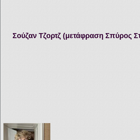
Σούζαν Τζορτζ (μετάφραση Σπύρος Στ