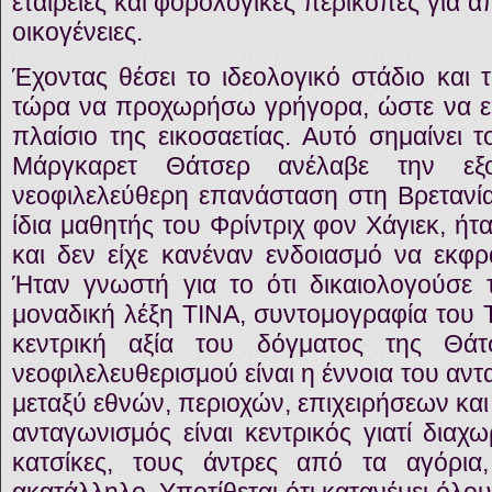
εταιρείες και φορολογικές περικοπές για α
οικογένειες.
Έχοντας θέσει το ιδεολογικό στάδιο και 
τώρα να προχωρήσω γρήγορα, ώστε να ε
πλαίσιο της εικοσαετίας. Αυτό σημαίνει 
Μάργκαρετ Θάτσερ ανέλαβε την εξ
νεοφιλελεύθερη επανάσταση στη Βρετανία
ίδια μαθητής του Φρίντριχ φον Χάγιεκ, ήτ
και δεν είχε κανέναν ενδοιασμό να εκφρά
Ήταν γνωστή για το ότι δικαιολογούσε
μοναδική λέξη ΤΙΝΑ, συντομογραφία του T
κεντρική αξία του δόγματος της Θάτ
νεοφιλελευθερισμού είναι η έννοια του α
μεταξύ εθνών, περιοχών, επιχειρήσεων κα
ανταγωνισμός είναι κεντρικός γιατί διαχ
κατσίκες, τους άντρες από τα αγόρι