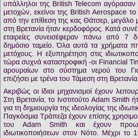
υπάλληλοι της British Telecom αγόρασαν 
μετοχών, εκείνοι της British Aerospace το
από την επίθεση της κας Θάτσερ, μεγάλο 
στη Βρετανία ήταν κερδοφόρος. Κατά συνέπ
εταιρείες συνεισέφεραν πάνω από 7 δι
δημόσιο ταμείο. Όλα αυτά τα χρήματα πη
μετόχους. Η εξυπηρέτηση στις ιδιωτικοπο
τώρα συχνά καταστροφική -οι Financial T
αρουραίων στο σύστημα νερού του Γιο
επιζήσει με τρένα του Τάμεση στη Βρετανία α
Ακριβώς οι ίδιοι μηχανισμοί έχουν λειτο
Στη Βρετανία, το Ινστιτούτο Adam Smith ή
για τη δημιουργία της ιδεολογίας της ιδιω
Παγκόσμια Τράπεζα έχουν επίσης χρησιμο
του Adam Smith και έχουν προω
ιδιωτικοποιήσεων στον Νότο. Μέχρι το 1