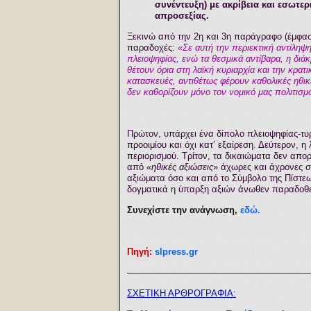
συνέντευξη) με ακρίβεια και εσωτερ
απροσεξίας.
Ξεκινώ από την 2η και 3η παράγραφο (έμφαση
παραδοχές:
«Σε αυτή την περιεκτική αντίληψη
πλειοψηφίας, ενώ τα θεσμικά αντίβαρα, η διά
θέτουν όρια στη λαϊκή κυριαρχία και την κρατ
κατασκευές, αντιθέτως φέρουν καθολικές ηθικ
δεν καθορίζουν μόνο τον νομικό μας πολιτισμό
Πρώτον, υπάρχει ένα δίπολο πλειοψηφίας-τυρ
προοιμίου και όχι κατ’ εξαίρεση. Δεύτερον, η
περιορισμού. Τρίτον, τα δικαιώματα δεν απο
από
«ηθικές αξιώσεις
» άχωρες και άχρονες σα
αξιώματα όσο και από το Σύμβολο της Πίστεω
δογματικά η ύπαρξη αξιών άνωθεν παραδοθει
Συνεχίστε την ανάγνωση,
εδώ.
Πηγή:
slpress.gr
————————————————————
ΣΧΕΤΙΚΗ ΑΡΘΡΟΓΡΑΦΙΑ: