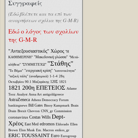
Συγγραφείς
(Εδώ βλέπετε και τα επί των
αναρτήσεων σχόλια της G-M-R)
Εδώ ο λόγος των σχολίων
της G-M-R
"Αντιεξουσιαστικός" Χώρος
"Η
"Μακεδονική γλώσσα"
ΚΑΘΗΜΕΡΙΝΗ"
"Μετά-
"Στάθης"
αλήθεια"
"ΣΥΜΜΕΤΕΧΩ"
"ενεργειακή κρίση"
"Το Βήμα"
"κανονικότητα"
"ταξική πάλη"
(αναδρομικά)
1-1-4
28η
120Σ
Οκτωβρίου
90.1 Μαζαράκης
1821
1821 200η ΕΠΕΤΕΙΟΣ
Adame
Tooz
Analyst
Anna Art
antigoldgreece
AstraZeneca
Athens Democracy Forum
Bill Gates
bankingnews
Binoy Kampmark
Brain
Drain
Brexit
Chevron
CNN_gr
Commission
Dept-
coronavirus
Costas Wills
Χρέος
edromos
East Med
Eldorado
Ellen
Brown
Elon Musk
Em. Macron
enikos_gr
ERIC TOUSSAINT
Euro
Eurogroup