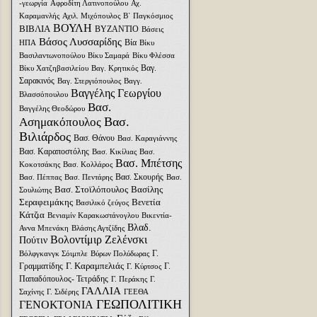
-γεωργία
Αφροδίτη Λατινοπούλου
Αχ.
Καραμανλής
Αχιλ. Μιχόπουλος
Β΄ Παγκόσμιος
ΒΟΥΛΗ
ΒΙΒΛΙΑ
ΒΥΖΑΝΤΙΟ
Βάσεις
Βάσος Λυσσαρίδης
Βία
ΗΠΑ
Βίκυ
Βασιλαντωνοπούλου
Βίκυ Σαμαρά
Βίκυ Φλέσσα
Βαγ.
Βίκυ Χατζηβασιλείου
Βαγ. Κρητικός
Σαρακινός
Βαγ. Στεργιόπουλος
Βαγγ.
Βαγγέλης Γεωργίου
Βλασσόπουλου
Βασ.
Βαγγέλης Θεοδώρου
Βασ.
Ασημακόπουλος
Βιλιάρδος
Βασ. Θάνου
Βασ. Καραγιάννης
Βασ. Καραποστόλης
Βασ. Κικίλιας
Βασ.
Βασ. Μπέτσης
Κοκοτσάκης
Βασ. Κολλάρος
Βασ. Σκουρής
Βασ. Πέππας
Βασ. Πεντάρης
Βασ.
Βασ. Στοϊλόπουλος
Βασίλης
Σουλιώτης
Σεραφειμάκης
Βενετία
Βασιλικό ζεύγος
Κάτζια
Βενιαμίν Καρακωστάνογλου
Βικεντία-
Βλαδ.
Αννα Μπενάκη
Βλάσης Αγτζίδης
Βολοντίμιρ Ζελένσκι
Πούτιν
Γ.
Βόλφγκανγκ Σόιμπλε
Βύρων Πολύδωρας
Γ. Καραμπελιάς
Γραμματίδης
Γ.
Γ. Κύρτσος
Παπαδόπουλος- Τετράδης
Γ. Περάκης
Γ.
ΓΑΛΛΙΑ
Σαχίνης
Γ. Σιδέρης
ΓΕΕΘΑ
ΓΕΩΠΟΛΙΤΙΚΗ
ΓΕΝΟΚΤΟΝΙΑ