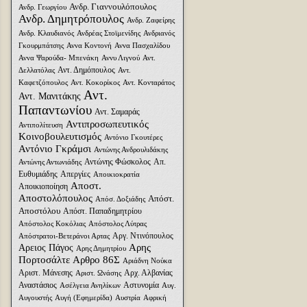
Ανδρ. Γιαννουλόπουλος
Ανδρ. Γεωργίου
Ανδρ. Δημητρόπουλος
Ανδρ. Ζαφείρης
Ανδρ. Κλαυδιανός
Ανδρέας Στοϊμενίδης
Ανδριανός
Γκουρμπάτσης
Αννα Κοντονή
Αννα Πασχαλίδου
Αννα Ψαρούδα- Μπενάκη
Αννυ Λιγνού
Αντ.
Αντ. Δημόπουλος
Δελλατόλας
Αντ.
Καφετζόπουλος
Αντ. Κοκορίκος
Αντ. Κονταράτος
Αντ.
Αντ. Μανιτάκης
Παπαντωνίου
Αντ. Σαμαράς
Αντιπροσωπευτικός
Αντιπολίτευση
Κοινοβουλευτισμός
Αντόνιο Γκουτέρες
Αντόνιο Γκράμσι
Αντώνης Ανδρουλιδάκης
Αντώνης Φώσκολος
Απ.
Αντώνης Αντωνιάδης
Ευθυμιάδης
Απεργίες
Αποικιοκρατία
Αποστ.
Αποικιοποίηση
Αποστολόπουλος
Απόστ.
Απόσ. Δοξιάδης
Αποστόλου
Απόστ. Παπαδημητρίου
Απόστολος Κοκόλιας
Απόστολος Λύτρας
Αργ. Ντινόπουλος
Απόστρατοι-Βετεράνοι Αρτας
Αρης
Αρειος Πάγος
Αρης Δημητρίου
Πορτοσάλτε
Αρθρο 86Σ
Αριάδνη Nούκα
Αριστ. Μάνεσης
Αρχ. Αλβανίας
Αριστ. Ωνάσης
Αναστάσιος
Αστυνομία
Ασέλγεια Ανηλίκων
Αυγ.
Αυγουστής
Αυγή (Εφημερίδα)
Αυστρία
Αφρική