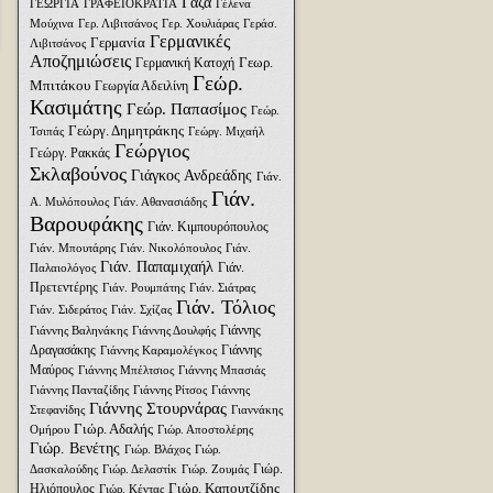
Γάζα
ΓΕΩΡΓΙΑ
ΓΡΑΦΕΙΟΚΡΑΤΙΑ
Γέλενα
Μούχινα
Γερ. Λιβιτσάνος
Γερ. Χουλιάρας
Γεράσ.
Γερμανικές
Γερμανία
Λιβιτσάνος
Αποζημιώσεις
Γεωρ.
Γερμανική Κατοχή
Γεώρ.
Μπιτάκου
Γεωργία Αδειλίνη
Κασιμάτης
Γεώρ. Παπασίμος
Γεώρ.
Γεώργ. Δημητράκης
Τσιπάς
Γεώργ. Μιχαήλ
Γεώργιος
Γεώργ. Ρακκάς
Σκλαβούνος
Γιάγκος Ανδρεάδης
Γιάν.
Γιάν.
Α. Μυλόπουλος
Γιάν. Αθανασιάδης
Βαρουφάκης
Γιάν. Κιμπουρόπουλος
Γιάν. Μπουτάρης
Γιάν. Νικολόπουλος
Γιάν.
Γιάν. Παπαμιχαήλ
Γιάν.
Παλαιολόγος
Πρετεντέρης
Γιάν. Ρουμπάτης
Γιάν. Σιάτρας
Γιάν. Τόλιος
Γιάν. Σιδεράτος
Γιάν. Σχίζας
Γιάννης
Γιάννης Βαληνάκης
Γιάννης Δουλφής
Δραγασάκης
Γιάννης
Γιάννης Καραμολέγκος
Μαύρος
Γιάννης Μπέλτσιος
Γιάννης Μπασιάς
Γιάννης Πανταζίδης
Γιάννης Ρίτσος
Γιάννης
Γιάννης Στουρνάρας
Στεφανίδης
Γιαννάκης
Γιώρ. Αδαλής
Ομήρου
Γιώρ. Αποστολέρης
Γιώρ. Βενέτης
Γιώρ. Βλάχος
Γιώρ.
Γιώρ.
Δασκαλούδης
Γιώρ. Δελαστίκ
Γιώρ. Ζουμάς
Γιώρ. Καπουτζίδης
Ηλιόπουλος
Γιώρ. Κέντας