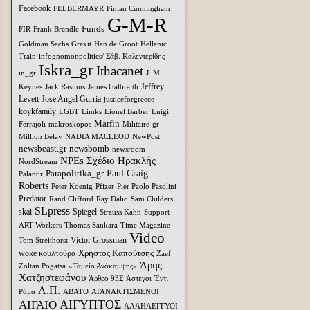
Facebook
FELBERMAYR
Finian Cunningham
G-M-R
Funds
FIR
Frank Brendle
Goldman Sachs
Grexit
Han de Groot
Hellenic
Train
infognomonpolitics/ Σάβ. Καλεντερίδης
Iskra_gr
Ithacanet
in_gr
J. M.
Jeffrey
Keynes
Jack Rasmus
James Galbraith
Levett
Jose Angel Gurria
justiceforgreece
koykfamily
LGBT
Limks
Lionel Barber
Luigi
Marfin
Ferrajoli
makroskopos
Militaire-gr
Million Belay
NADIA MACLEOD
NewPost
newsbeast.gr
newsbomb
newsroom
NPEs Σχέδιο Ηρακλής
NordStream
Parapolitika_gr
Paul Craig
Palantir
Roberts
Peter Koenig
Pfizer
Pier Paolo Pasolini
Predator
Rand Clifford
Ray Dalio
Sam Childers
SLpress
skai
Spiegel
Strauss Kahn
Support
ART Workers
Thomas Sankara
Time Magazine
Video
Victor Grossman
Tom Streithorst
Xρήστος Καπούτσης
woke κουλτούρα
Zaef
Άρης
Zoltan Pogatsa
«Ταμείο Ανάκαμψης»
Χατζηστεφάνου
Άρθρο 93Σ
Άστεγοι
Έντι
Α.Π.
Ράμα
ΑΒΑΤΟ
ΑΓΑΝΑΚΤΙΣΜΕΝΟΙ
ΑΙΓΥΠΤΟΣ
ΑΙΓΑΙΟ
ΑΛΛΗΛΕΓΓΥΟΙ