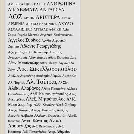
ΑΝΘΡΩΠΙΝΑ
ΑΜΕΡΙΚΑΝΙΚΕΣ ΒΑΣΕΙΣ
ΔΙΚΑΙΩΜΑΤΑ
ΑΝΤΑΡΣΥΑ
ΑΟΖ
ΑΡΙΣΤΕΡΑ
ΑΡΔΗΝ
ΑΡΚΑΣ
ΑΣΥΛΟ
ΑΡΜΕΝΙΑ
ΑΡΧΑΙΑ ΕΛΛΗΝΙΚΑ
ΑΣΦΑΛΙΣΤΙΚΟ
ΑΤΤΙΛΑΣ
ΑΦΡΙΚΗ
Αγία
Σοφία
Αγγελα Μέρκελ
Αγγελική Χατζηιωάννου
Αγγελος Συρίγος
Αγροτικό
Αγγλία
Αδωνις Γεωργιάδης
Ζήτημα
Αζερμπαϊτζάν
Αθ. Κουκάκης
Αθέμιτος
Ανταγωνισμός
Αθαν. Διάκος
Αθαν. Κωτσόπουλος
Αθαν. Μπούνταλης
Αθαν. Πέτσα
Αιγιαλίτιδα
Αικ. Σακελλαροπούλου
Ζώνη
Αιμίλιος Αυγουλέας
Ακαδημία Αθηνών
Ακρόπολη
Αλ. Τσίπρας
Αλ. Τάρκας
Αλ Σίσι
Αλέκ. Αλαβάνος
Αλέκα Παπαρήγα
Αλέκος
Αλέξ. Κουτσομητόπουλος
Παπαδόπουλος
Αλέξ.
Αλέξ. Μητρόπουλος
Αλέξ.
Λυκουρέζος
Μουτζουρίδης
Αλέξ. Χρύσης
Αλέξ. Χάχαλης
Αλέξης Κούγιας
Αλέξης Πανούσης
Αλέξιος
Αλεξάν. Κοροξενίδη
Αλβανία
Λεοντής
Αλκιβ.
Αναστ.
Ανασ. Κώνστας
Κεφαλάς
Λαυρέντζος
Ανδ. Βγενόπουλος
Ανδ.
Ανδρ. Αθηναίος
Κοσιάρης
Ανδ. Παπανδρέου