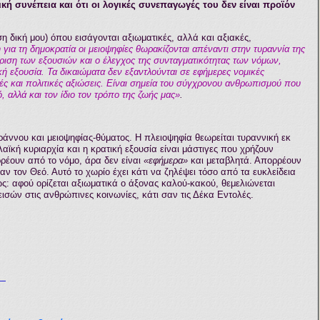
ική συνέπεια και ότι οι λογικές συνεπαγωγές του δεν είναι προϊόν
 δική μου) όπου εισάγονται αξιωματικές, αλλά και αξιακές,
 για τη δημοκρατία οι μειοψηφίες θωρακίζονται απέναντι στην τυραννία της
κριση των εξουσιών και ο έλεγχος της συνταγματικότητας των νόμων,
ική εξουσία. Τα δικαιώματα δεν εξαντλούνται σε εφήμερες νομικές
ές και πολιτικές αξιώσεις. Είναι σημεία του σύγχρονου ανθρωπισμού που
, αλλά και τον ίδιο τον τρόπο της ζωής μας»
.
άννου και μειοψηφίας-θύματος. Η πλειοψηφία θεωρείται τυραννική εκ
 λαϊκή κυριαρχία και η κρατική εξουσία είναι μάστιγες που χρήζουν
ρρέουν από το νόμο, άρα δεν είναι
«εφήμερα»
και μεταβλητά. Απορρέουν
ν τον Θεό. Αυτό το χωρίο έχει κάτι να ζηλέψει τόσο από τα ευκλείδεια
ς: αφού ορίζεται αξιωματικά ο άξονας καλού-κακού, θεμελιώνεται
σών στις ανθρώπινες κοινωνίες, κάτι σαν τις Δέκα Εντολές.
—