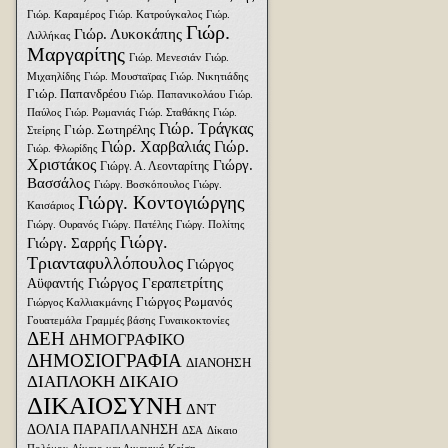
Γιώρ. Καραμέρος
Γιώρ. Κατρούγκαλος
Γιώρ.
Γιώρ.
Γιώρ. Λυκοκάπης
Λιλλήκας
Μαργαρίτης
Γιώρ. Μενεσιάν
Γιώρ.
Μιχαηλίδης
Γιώρ. Μουσταϊρας
Γιώρ. Νικητιάδης
Γιώρ. Παπανδρέου
Γιώρ. Παπανικολάου
Γιώρ.
Παύλος
Γιώρ. Ρωμανιάς
Γιώρ. Σταθάκης
Γιώρ.
Γιώρ. Τράγκας
Γιώρ. Σωτηρέλης
Στείρης
Γιώρ. Χαρβαλιάς
Γιώρ.
Γιώρ. Φλωρίδης
Χριστάκος
Γιώργ.
Γιώργ. Α. Λεονταρίτης
Βασσάλος
Γιώργ. Βοσκόπουλος
Γιώργ.
Γιώργ. Κοντογιώργης
Καισάριος
Γιώργ. Ουρανός
Γιώργ. Πατέλης
Γιώργ. Πολίτης
Γιώργ.
Γιώργ. Σαρρής
Τριανταφυλλόπουλος
Γιώργος
Γιώργος Γεραπετρίτης
Αϋφαντής
Γιώργος Ρωμανός
Γιώργος Καλλιακμάνης
Γουατεμάλα
Γραμμές βάσης
Γυναικοκτονίες
ΔΕΗ
ΔΗΜΟΓΡΑΦΙΚΟ
ΔΗΜΟΣΙΟΓΡΑΦΙΑ
ΔΙΑΝΟΗΣΗ
ΔΙΑΠΛΟΚΗ
ΔΙΚΑΙΟ
ΔΙΚΑΙΟΣΥΝΗ
ΔΝΤ
ΔΟΛΙΑ ΠΑΡΑΠΛΑΝΗΣΗ
ΔΣΑ
Δίκαιο