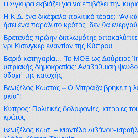
Η Άγκυρα εκβιάζει για να επιβάλει την κυρι
Η Κ.Δ. ένα δικέφαλο πολιτικό τέρας: “Αν κ
ήσει ένα παράλυτο κράτος, δεν θα ενεργο
Βρετανός πρώην διπλωμάτης αποκαλύπτει
νρι Κίσινγκερ εναντίον της Κύπρου
Βαριά κατηγορία… Τα ΜΟΕ ως Δούρειος Ίπ
υπριακής Δημοκρατίας: Αναβάθμιση ψευδ
οδοχή της κατοχής
Βενιζέλος Κώστας
– Ο Μπράιζα βρήκε τη λύ
ρκία”!
Κύπρος: Πολιτικές δολοφονίες, ιστορίες τ
κράτος
Βενιζέλος Κώσ. – Μοντέλο Λιβάνου-Ισραή