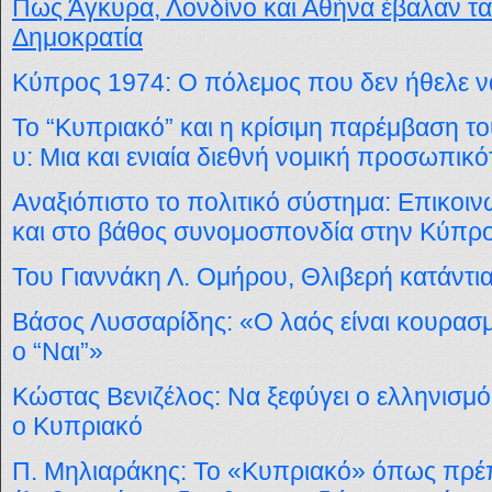
Πως Άγκυρα, Λονδίνο και Αθήνα έβαλαν 
Δημοκρατία
Κύπρος 1974: Ο πόλεμος που δεν ήθελε ν
Το “Κυπριακό” και η κρίσιμη παρέμβαση
υ: Μια και ενιαία διεθνή νομική προσωπικό
Αναξιόπιστο το πολιτικό σύστημα: Επικοιν
και στο βάθος συνομοσπονδία στην Κύπρ
Του Γιαννάκη Λ. Ομήρου, Θλιβερή κατάντι
Βάσος Λυσσαρίδης: «Ο λαός είναι κουρασμ
ο “Ναι”»
Κώστας Βενιζέλος: Να ξεφύγει ο ελληνισμ
ο Κυπριακό
Π. Μηλιαράκης: Το «Κυπριακό» όπως πρέπ